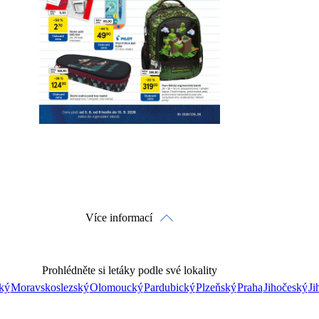
Detaily o platnosti
Více informací
Prohlédněte si letáky podle své lokality
ký
Moravskoslezský
Olomoucký
Pardubický
Plzeňský
Praha
Jihočeský
Ji
Prohlédnout on-line