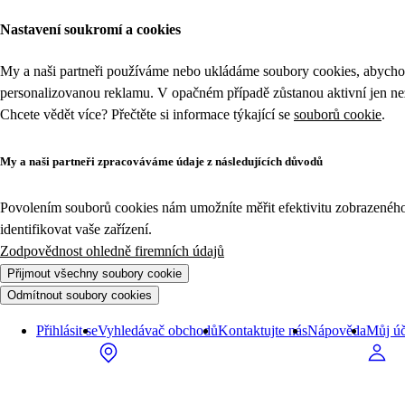
Nastavení soukromí a cookies
My a naši partneři používáme nebo ukládáme soubory cookies, abychom
personalizovanou reklamu. V opačném případě zůstanou aktivní jen n
Chcete vědět více? Přečtěte si informace týkající se
souborů cookie
.
My a naši partneři zpracováváme údaje z následujících důvodů
Povolením souborů cookies nám umožníte měřit efektivitu zobrazeného o
identifikovat vaše zařízení.
Zodpovědnost ohledně firemních údajů
Přijmout všechny soubory cookie
Odmítnout soubory cookies
Přihlásit se
Vyhledávač obchodů
Kontaktujte nás
Nápověda
Můj úč