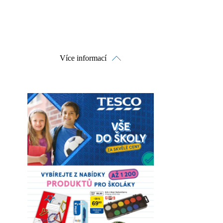
Více informací
Prohlédnout on-line
Stáhnout