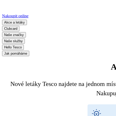
Nakoupit online
Akce a letáky
Clubcard
Naše značky
Naše služby
Hello Tesco
Jak pomáháme
A
Nové letáky Tesco najdete na jednom místě
Nakupuj