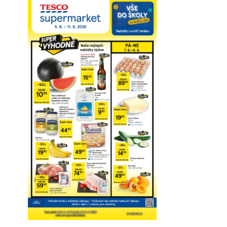
Prohlédnout on-line
Stáhnout
Detaily o platnosti