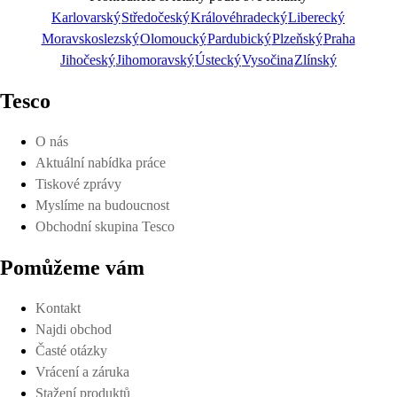
Karlovarský
Středočeský
Královéhradecký
Liberecký
Moravskoslezský
Olomoucký
Pardubický
Plzeňský
Praha
Prohlédnout on-line
Jihočeský
Jihomoravský
Ústecký
Vysočina
Zlínský
Tesco
O nás
Aktuální nabídka práce
Stáhnout
Tiskové zprávy
Myslíme na budoucnost
Obchodní skupina Tesco
Pomůžeme vám
Detaily o platnosti
Kontakt
Najdi obchod
Časté otázky
Vrácení a záruka
Stažení produktů