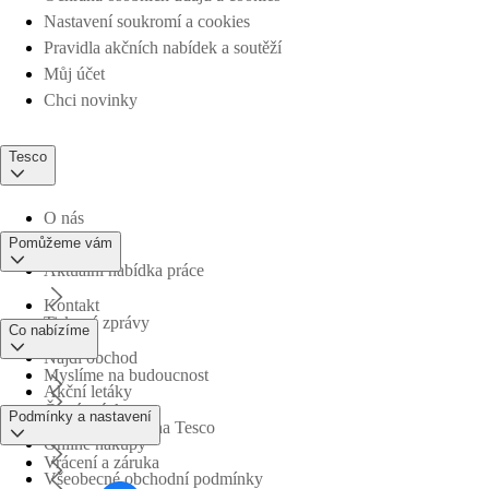
Nastavení soukromí a cookies
Pravidla akčních nabídek a soutěží
Můj účet
Chci novinky
Tesco
O nás
Pomůžeme vám
Aktuální nabídka práce
Kontakt
Tiskové zprávy
Co nabízíme
Najdi obchod
Myslíme na budoucnost
Akční letáky
Časté otázky
Podmínky a nastavení
Obchodní skupina Tesco
Online nákupy
Vrácení a záruka
Všeobecné obchodní podmínky