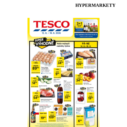
HYPERMARKETY
Prohlédnout on-line
Stáhnout
Detaily o platnosti