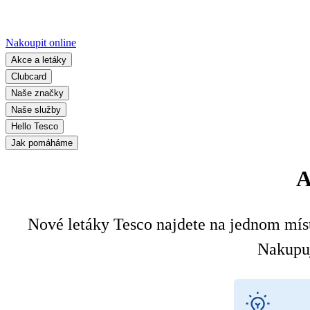
Nakoupit online
Akce a letáky
Clubcard
Naše značky
Naše služby
Hello Tesco
Jak pomáháme
A
Nové letáky Tesco najdete na jednom místě
Nakupuj