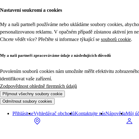
Nastavení soukromí a cookies
My a naši partneři používáme nebo ukládáme soubory cookies, abychom
personalizovanou reklamu. V opačném případě zůstanou aktivní jen n
Chcete vědět více? Přečtěte si informace týkající se
souborů cookie
.
My a naši partneři zpracováváme údaje z následujících důvodů
Povolením souborů cookies nám umožníte měřit efektivitu zobrazeného o
identifikovat vaše zařízení.
Zodpovědnost ohledně firemních údajů
Přijmout všechny soubory cookie
Odmítnout soubory cookies
Přihlásit se
Vyhledávač obchodů
Kontaktujte nás
Nápověda
Můj úč