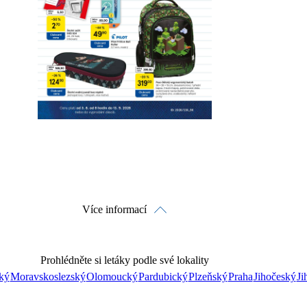
Detaily o platnosti
Více informací
Prohlédněte si letáky podle své lokality
ký
Moravskoslezský
Olomoucký
Pardubický
Plzeňský
Praha
Jihočeský
Ji
Prohlédnout on-line