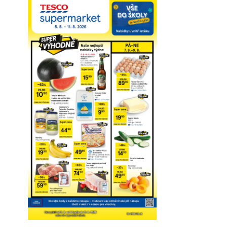
Prohlédnout on-line
Stáhnout
Detaily o platnosti