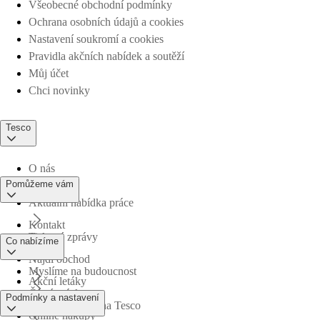
Všeobecné obchodní podmínky
Ochrana osobních údajů a cookies
Nastavení soukromí a cookies
Pravidla akčních nabídek a soutěží
Můj účet
Chci novinky
Tesco
O nás
Pomůžeme vám
Aktuální nabídka práce
Kontakt
Tiskové zprávy
Co nabízíme
Najdi obchod
Myslíme na budoucnost
Akční letáky
Časté otázky
Podmínky a nastavení
Obchodní skupina Tesco
Online nákupy