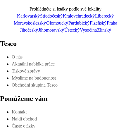
Prohlédněte si letáky podle své lokality
Karlovarský
Středočeský
Královéhradecký
Liberecký
Moravskoslezský
Olomoucký
Pardubický
Plzeňský
Praha
Prohlédnout on-line
Jihočeský
Jihomoravský
Ústecký
Vysočina
Zlínský
Tesco
O nás
Aktuální nabídka práce
Stáhnout
Tiskové zprávy
Myslíme na budoucnost
Obchodní skupina Tesco
Pomůžeme vám
Detaily o platnosti
Kontakt
Najdi obchod
Časté otázky