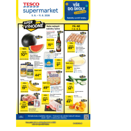
Prohlédnout on-line
Stáhnout
Detaily o platnosti