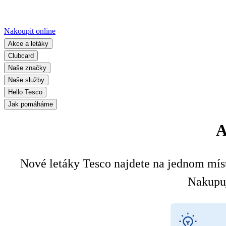
Nakoupit online
Akce a letáky
Clubcard
Naše značky
Naše služby
Hello Tesco
Jak pomáháme
A
Nové letáky Tesco najdete na jednom místě
Nakupuj