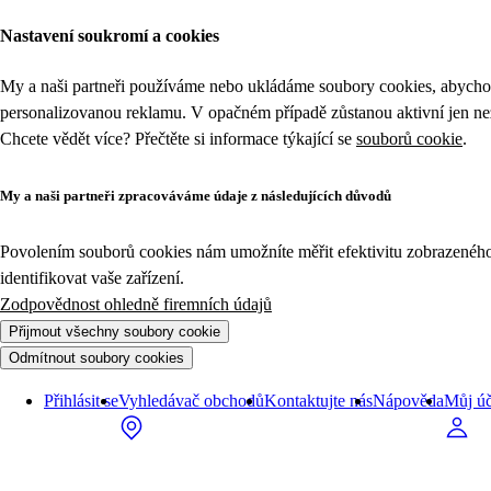
Nastavení soukromí a cookies
My a naši partneři používáme nebo ukládáme soubory cookies, abychom
personalizovanou reklamu. V opačném případě zůstanou aktivní jen n
Chcete vědět více? Přečtěte si informace týkající se
souborů cookie
.
My a naši partneři zpracováváme údaje z následujících důvodů
Povolením souborů cookies nám umožníte měřit efektivitu zobrazeného o
identifikovat vaše zařízení.
Zodpovědnost ohledně firemních údajů
Přijmout všechny soubory cookie
Odmítnout soubory cookies
Přihlásit se
Vyhledávač obchodů
Kontaktujte nás
Nápověda
Můj úč