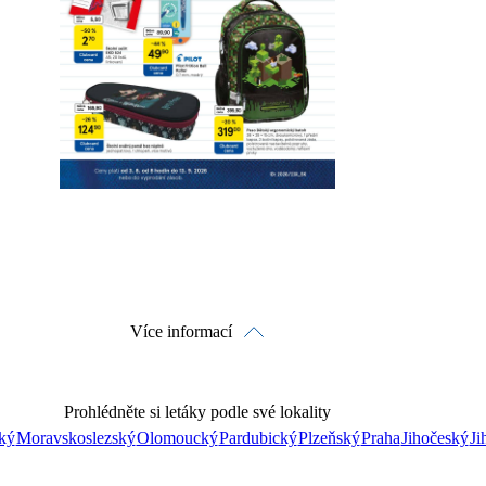
Detaily o platnosti
Více informací
Prohlédněte si letáky podle své lokality
ký
Moravskoslezský
Olomoucký
Pardubický
Plzeňský
Praha
Jihočeský
Ji
Prohlédnout on-line