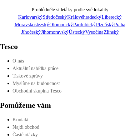
Prohlédněte si letáky podle své lokality
Karlovarský
Středočeský
Královéhradecký
Liberecký
Moravskoslezský
Olomoucký
Pardubický
Plzeňský
Praha
Prohlédnout on-line
Jihočeský
Jihomoravský
Ústecký
Vysočina
Zlínský
Tesco
O nás
Aktuální nabídka práce
Stáhnout
Tiskové zprávy
Myslíme na budoucnost
Obchodní skupina Tesco
Pomůžeme vám
Detaily o platnosti
Kontakt
Najdi obchod
Časté otázky