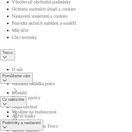
Všeobecné obchodní podmínky
Ochrana osobních údajů a cookies
Nastavení soukromí a cookies
Pravidla akčních nabídek a soutěží
Můj účet
Chci novinky
Tesco
O nás
Pomůžeme vám
Aktuální nabídka práce
Kontakt
Tiskové zprávy
Co nabízíme
Najdi obchod
Myslíme na budoucnost
Akční letáky
Časté otázky
Podmínky a nastavení
Obchodní skupina Tesco
Online nákupy