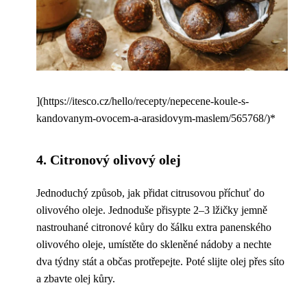
](https://itesco.cz/hello/recepty/nepecene-koule-s-
kandovanym-ovocem-a-arasidovym-maslem/565768/)*
4. Citronový olivový olej
Jednoduchý způsob, jak přidat citrusovou příchuť do
olivového oleje. Jednoduše přisypte 2–3 lžičky jemně
nastrouhané citronové kůry do šálku extra panenského
olivového oleje, umístěte do skleněné nádoby a nechte
dva týdny stát a občas protřepejte. Poté slijte olej přes síto
a zbavte olej kůry.