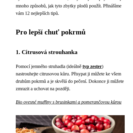
mnoho způsobů, jak tyto zbytky plodů použít. Přinášíme
vám 12 nejlepších tipů.
Pro lepší chuť pokrmů
1. Citrusová strouhanka
Pomocí jemného struhadla (ideálně
typ zester
)
nastrouhejte citrusovou kůru. Přisypat ji můžete ke všem
druhům pokrmů a je skvělá do pečení. Dokonce ji můžete
zmrazit a uchovat na později.
Bio ovesné muffiny s brusinkami a pomerančovou kůrou