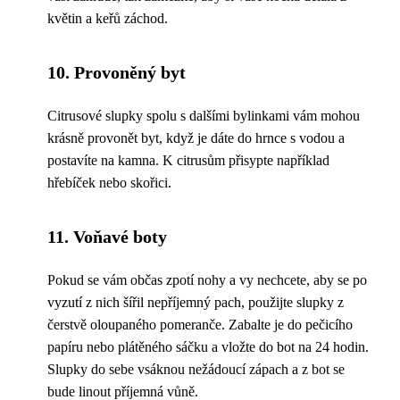
květin a keřů záchod.
10. Provoněný byt
Citrusové slupky spolu s dalšími bylinkami vám mohou
krásně provonět byt, když je dáte do hrnce s vodou a
postavíte na kamna. K citrusům přisypte například
hřebíček nebo skořici.
11. Voňavé boty
Pokud se vám občas zpotí nohy a vy nechcete, aby se po
vyzutí z nich šířil nepříjemný pach, použijte slupky z
čerstvě oloupaného pomeranče. Zabalte je do pečicího
papíru nebo plátěného sáčku a vložte do bot na 24 hodin.
Slupky do sebe vsáknou nežádoucí zápach a z bot se
bude linout příjemná vůně.