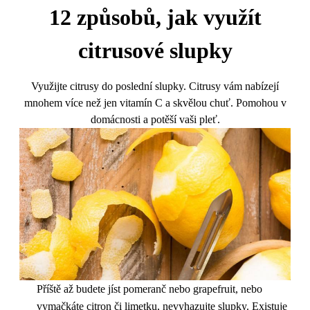
12 způsobů, jak využít
citrusové slupky
Využijte citrusy do poslední slupky. Citrusy vám nabízejí
mnohem více než jen vitamín C a skvělou chuť. Pomohou v
domácnosti a potěší vaši pleť.
Příště až budete jíst pomeranč nebo grapefruit, nebo
vymačkáte citron či limetku, nevyhazujte slupky. Existuje