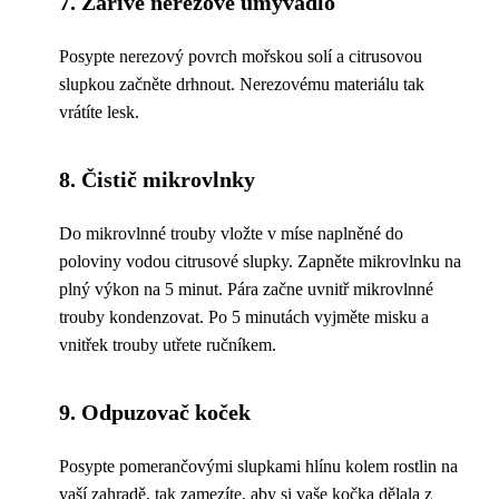
7. Zářivé nerezové umyvadlo
Posypte nerezový povrch mořskou solí a citrusovou
slupkou začněte drhnout. Nerezovému materiálu tak
vrátíte lesk.
8. Čistič mikrovlnky
Do mikrovlnné trouby vložte v míse naplněné do
poloviny vodou citrusové slupky. Zapněte mikrovlnku na
plný výkon na 5 minut. Pára začne uvnitř mikrovlnné
trouby kondenzovat. Po 5 minutách vyjměte misku a
vnitřek trouby utřete ručníkem.
9. Odpuzovač koček
Posypte pomerančovými slupkami hlínu kolem rostlin na
vaší zahradě, tak zamezíte, aby si vaše kočka dělala z