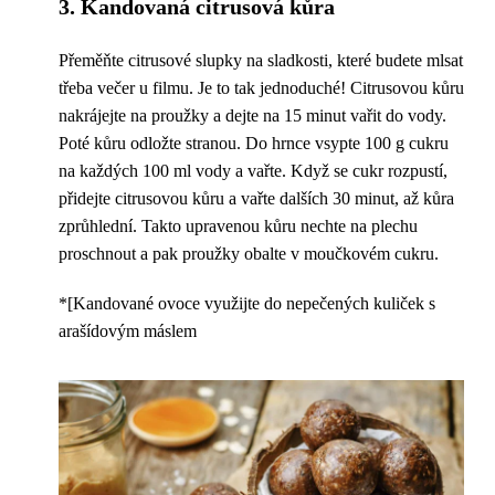
3. Kandovaná citrusová kůra
Přeměňte citrusové slupky na sladkosti, které budete mlsat
třeba večer u filmu. Je to tak jednoduché! Citrusovou kůru
nakrájejte na proužky a dejte na 15 minut vařit do vody.
Poté kůru odložte stranou. Do hrnce vsypte 100 g cukru
na každých 100 ml vody a vařte. Když se cukr rozpustí,
přidejte citrusovou kůru a vařte dalších 30 minut, až kůra
zprůhlední. Takto upravenou kůru nechte na plechu
proschnout a pak proužky obalte v moučkovém cukru.
*[Kandované ovoce využijte do nepečených kuliček s
arašídovým máslem