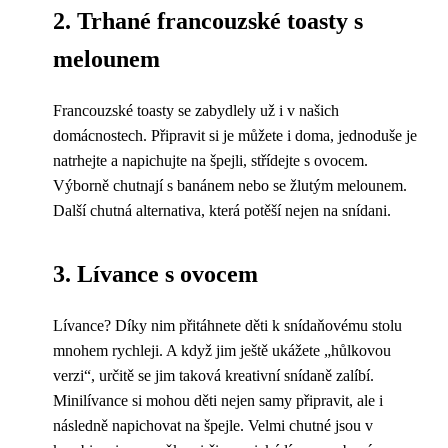
2. Trhané francouzské toasty s
melounem
Francouzské toasty se zabydlely už i v našich
domácnostech. Připravit si je můžete i doma, jednoduše je
natrhejte a napichujte na špejli, střídejte s ovocem.
Výborně chutnají s banánem nebo se žlutým melounem.
Další chutná alternativa, která potěší nejen na snídani.
3. Lívance s ovocem
Lívance? Díky nim přitáhnete děti k snídaňovému stolu
mnohem rychleji. A když jim ještě ukážete „hůlkovou
verzi“, určitě se jim taková kreativní snídaně zalíbí.
Minilívance si mohou děti nejen samy připravit, ale i
následně napichovat na špejle. Velmi chutné jsou v