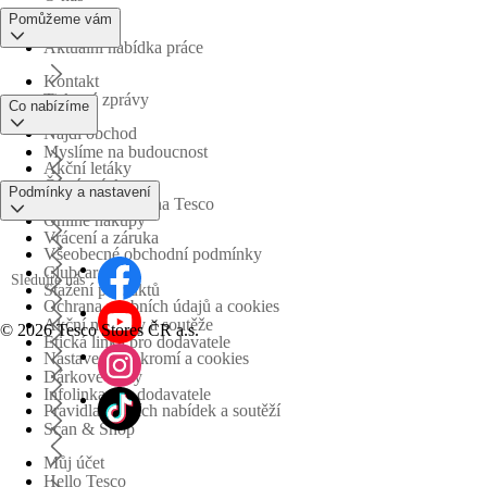
Pomůžeme vám
Aktuální nabídka práce
Kontakt
Tiskové zprávy
Co nabízíme
Najdi obchod
Myslíme na budoucnost
Akční letáky
Časté otázky
Podmínky a nastavení
Obchodní skupina Tesco
Online nákupy
Vrácení a záruka
Všeobecné obchodní podmínky
Clubcard
Sledujte nás
Stažení produktů
Ochrana osobních údajů a cookies
Akční nabídky a soutěže
©
2026 Tesco Stores ČR a.s.
Etická linka pro dodavatele
Nastavení soukromí a cookies
Dárkové karty
Infolinka pro dodavatele
Pravidla akčních nabídek a soutěží
Scan & Shop
Můj účet
Hello Tesco