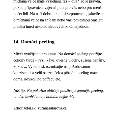
míchaná vejce máte vyšlehaná raz – dva? To je pravda,
pokud připravujete vaječná jídla pro vás nebo pro menší
počet lidí. Na naši dobrou radu si vzpomenete, jakmile se
o míchaná vejce na snídani nebo vaši pověstnou omeletu
přihlásí hned několik hladových krků najednou.
14. Domácí peeling
Mixér využijete i pro krásu. Na domácí peeling použijte
cokoliv tvrdé – rýži, kávu, ovesné vločky, sušené banány,
kokos ... Vyberte si, rozmixujte na požadovanou
konzistenci a velikost zrníček a přírodní peeling máte
doma, kdykoli ho potřebujete.
Náš tip: Na pokožku obličeje používejte jemnější peeling,
na tělo hrubší a na chodidla nejhrubší.
Zdroj: tefal.sk,
zuzanasafarova.cz