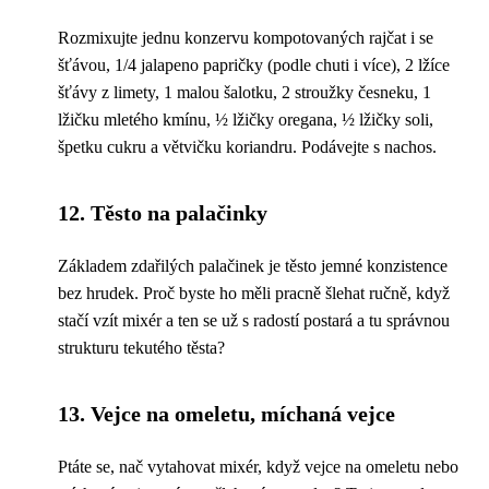
Rozmixujte jednu konzervu kompotovaných rajčat i se
šťávou, 1/4 jalapeno papričky (podle chuti i více), 2 lžíce
šťávy z limety, 1 malou šalotku, 2 stroužky česneku, 1
lžičku mletého kmínu, ½ lžičky oregana, ½ lžičky soli,
špetku cukru a větvičku koriandru. Podávejte s nachos.
12. Těsto na palačinky
Základem zdařilých palačinek je těsto jemné konzistence
bez hrudek. Proč byste ho měli pracně šlehat ručně, když
stačí vzít mixér a ten se už s radostí postará a tu správnou
strukturu tekutého těsta?
13. Vejce na omeletu, míchaná vejce
Ptáte se, nač vytahovat mixér, když vejce na omeletu nebo