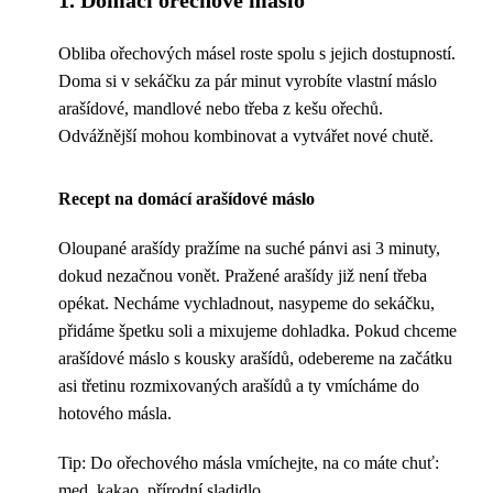
1. Domácí ořechové máslo
Obliba ořechových másel roste spolu s jejich dostupností.
Doma si v sekáčku za pár minut vyrobíte vlastní máslo
arašídové, mandlové nebo třeba z kešu ořechů.
Odvážnější mohou kombinovat a vytvářet nové chutě.
Recept na domácí arašídové máslo
Oloupané arašídy pražíme na suché pánvi asi 3 minuty,
dokud nezačnou vonět. Pražené arašídy již není třeba
opékat. Necháme vychladnout, nasypeme do sekáčku,
přidáme špetku soli a mixujeme dohladka. Pokud chceme
arašídové máslo s kousky arašídů, odebereme na začátku
asi třetinu rozmixovaných arašídů a ty vmícháme do
hotového másla.
Tip: Do ořechového másla vmíchejte, na co máte chuť:
med, kakao, přírodní sladidlo ...