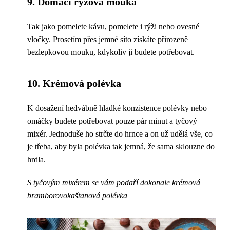
9. Domácí rýžová mouka
Tak jako pomelete kávu, pomelete i rýži nebo ovesné
vločky. Prosetím přes jemné síto získáte přirozeně
bezlepkovou mouku, kdykoliv ji budete potřebovat.
10. Krémová polévka
K dosažení hedvábně hladké konzistence polévky nebo
omáčky budete potřebovat pouze pár minut a tyčový
mixér. Jednoduše ho strčte do hrnce a on už udělá vše, co
je třeba, aby byla polévka tak jemná, že sama sklouzne do
hrdla.
S tyčovým mixérem se vám podaří dokonale krémová
bramborovokaštanová polévka