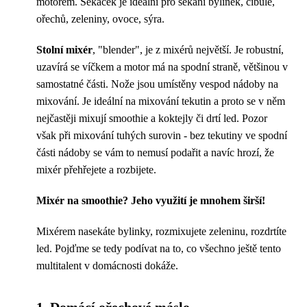
motorem. Sekáček je ideální pro sekání bylinek, cibule,
ořechů, zeleniny, ovoce, sýra.
Stolní mixér
, "blender", je z mixérů největší. Je robustní,
uzavírá se víčkem a motor má na spodní straně, většinou v
samostatné části. Nože jsou umístěny vespod nádoby na
mixování. Je ideální na mixování tekutin a proto se v něm
nejčastěji mixují smoothie a koktejly či drtí led. Pozor
však při mixování tuhých surovin - bez tekutiny ve spodní
části nádoby se vám to nemusí podařit a navíc hrozí, že
mixér přehřejete a rozbijete.
Mixér na smoothie? Jeho využití je mnohem širší!
Mixérem nasekáte bylinky, rozmixujete zeleninu, rozdrtíte
led. Pojďme se tedy podívat na to, co všechno ještě tento
multitalent v domácnosti dokáže.