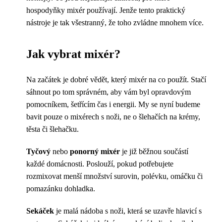
hospodyňky mixér používají. Jenže tento praktický
nástroje je tak všestranný, že toho zvládne mnohem více.
Jak vybrat mixér?
Na začátek je dobré vědět, který mixér na co použít. Stačí
sáhnout po tom správném, aby vám byl opravdovým
pomocníkem, šetřícím čas i energii. My se nyní budeme
bavit pouze o mixérech s noži, ne o šlehačích na krémy,
těsta či šlehačku.
Tyčový
nebo
ponorný
mixér
je již běžnou součástí
každé domácnosti. Poslouží, pokud potřebujete
rozmixovat menší množství surovin, polévku, omáčku či
pomazánku dohladka.
Sekáček
je malá nádoba s noži, která se uzavře hlavicí s