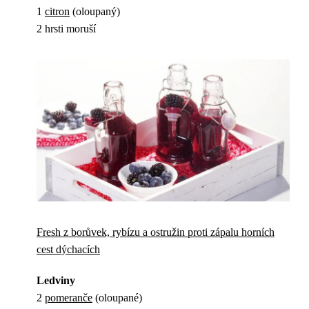
1
citron
(oloupaný)
2 hrsti moruší
Fresh z borůvek, rybízu a ostružin proti zápalu horních
cest dýchacích
Ledviny
2
pomeranče
(oloupané)