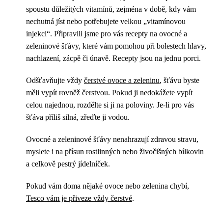
spoustu důležitých vitamínů, zejména v době, kdy vám
nechutná jíst nebo potřebujete velkou „vitamínovou
injekci“. Připravili jsme pro vás recepty na ovocné a
zeleninové šťávy, které vám pomohou při bolestech hlavy,
nachlazení, zácpě či únavě. Recepty jsou na jednu porci.
Odšťavňujte vždy
čerstvé ovoce a zeleninu
, šťávu byste
měli vypít rovněž čerstvou. Pokud ji nedokážete vypít
celou najednou, rozdělte si ji na poloviny. Je-li pro vás
šťáva příliš silná, zřeďte ji vodou.
Ovocné a zeleninové šťávy nenahrazují zdravou stravu,
myslete i na přísun rostlinných nebo živočišných bílkovin
a celkově pestrý jídelníček.
Pokud vám doma nějaké ovoce nebo zelenina chybí,
Tesco vám je přiveze vždy čerstvé
.