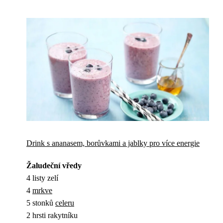
Drink s ananasem, borůvkami a jablky pro více energie
Žaludeční vředy
4 listy zelí
4
mrkve
5 stonků
celeru
2 hrsti rakytníku