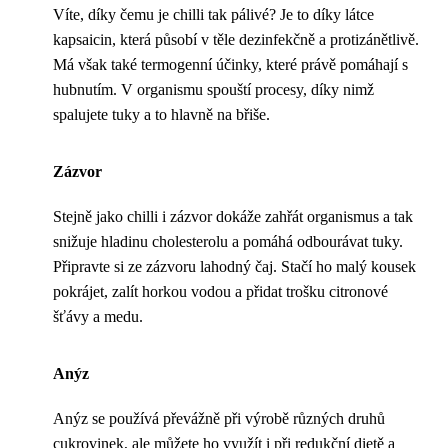
Víte, díky čemu je chilli tak pálivé? Je to díky látce
kapsaicin, která působí v těle dezinfekčně a protizánětlivě.
Má však také termogenní účinky, které právě pomáhají s
hubnutím. V organismu spouští procesy, díky nimž
spalujete tuky a to hlavně na břiše.
Zázvor
Stejně jako chilli i zázvor dokáže zahřát organismus a tak
snižuje hladinu cholesterolu a pomáhá odbourávat tuky.
Připravte si ze zázvoru lahodný čaj. Stačí ho malý kousek
pokrájet, zalít horkou vodou a přidat trošku citronové
šťávy a medu.
Anýz
Anýz se používá převážně při výrobě různých druhů
cukrovinek, ale můžete ho využít i při redukční dietě a