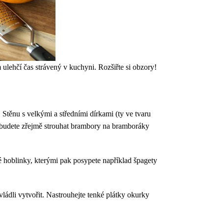
 ulehčí čas strávený v kuchyni. Rozšiřte si obzory!
. Stěnu s velkými a středními dírkami (ty ve tvaru
ch budete zřejmě strouhat brambory na bramboráky
é hoblinky, kterými pak posypete například špagety
vládli vytvořit. Nastrouhejte tenké plátky okurky