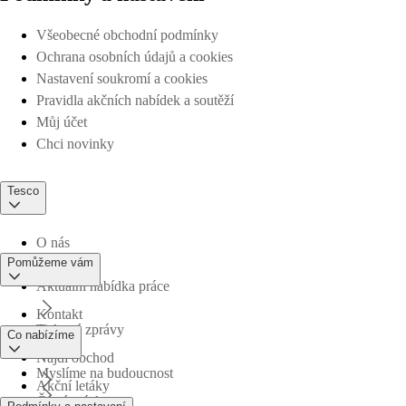
Všeobecné obchodní podmínky
Ochrana osobních údajů a cookies
Nastavení soukromí a cookies
Pravidla akčních nabídek a soutěží
Můj účet
Chci novinky
Tesco
O nás
Pomůžeme vám
Aktuální nabídka práce
Kontakt
Tiskové zprávy
Co nabízíme
Najdi obchod
Myslíme na budoucnost
Akční letáky
Časté otázky