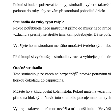
Pokud si budete pořizovat tento typ struhadla, vyberte takové
padnout do ruky, aby se vám při strouhání pohodlně drželo.
Struhadlo do ruky typu rašple
Pokud potřebujete něco nastrouhat přímo do misky nebo hrnce,
vzduchu a přesněji se strefíte tam, kam potřebujete. Dá se poříd
Využijete ho na strouhání menšího množství tvrdého sýru nebo
Před koupí si vyzkoušejte struhadlo v ruce a vybírejte podle d
Otočné struhadlo
Toto struhadlo je ze všech nejbezpečnější, protože potravinu 
hořkou čokoládu do cappuccina.
Můžete ho v klidu poslat kolem stolu. Pokud máte na večeři ho
přímo na blok sýru. Navíc toto struhadlo pracuje mnohem rychl
Vybírejte takové, které moc neváží a má menší buben. Ve větší