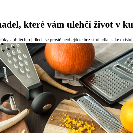
hadel, které vám ulehčí život v k
y - při těchto jídlech se prostě neobejdete bez struhadla. Jaké existují