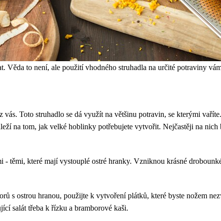
t. Věda to není, ale použití vhodného struhadla na určité potraviny vám
vás. Toto struhadlo se dá využít na většinu potravin, se kterými vaříte
áleží na tom, jak velké hoblinky potřebujete vytvořit. Nejčastěji na ni
i - těmi, které mají vystouplé ostré hranky. Vzniknou krásné drobounk
orů s ostrou hranou, použijte k vytvoření plátků, které byste nožem nez
jící salát třeba k řízku a bramborové kaši.