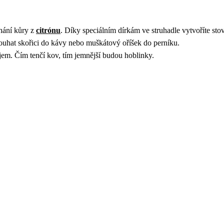
uhání kůry z
citrónu
. Díky speciálním dírkám ve struhadle vytvoříte sto
trouhat skořici do kávy nebo muškátový oříšek do perníku.
ajem. Čím tenčí kov, tím jemnější budou hoblinky.