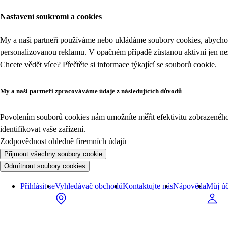
Nastavení soukromí a cookies
My a naši partneři používáme nebo ukládáme soubory cookies, abychom
personalizovanou reklamu. V opačném případě zůstanou aktivní jen n
Chcete vědět více? Přečtěte si informace týkající se
souborů cookie
.
My a naši partneři zpracováváme údaje z následujících důvodů
Povolením souborů cookies nám umožníte měřit efektivitu zobrazeného o
identifikovat vaše zařízení.
Zodpovědnost ohledně firemních údajů
Přijmout všechny soubory cookie
Odmítnout soubory cookies
Přihlásit se
Vyhledávač obchodů
Kontaktujte nás
Nápověda
Můj úč