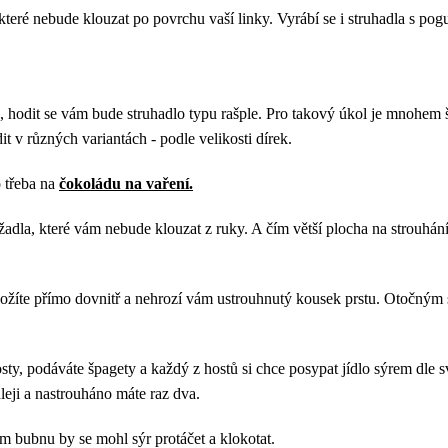
, které nebude klouzat po povrchu vaší linky. Vyrábí se i struhadla s 
 hodit se vám bude struhadlo typu rašple. Pro takový úkol je mnohem ši
it v různých variantách - podle velikosti dírek.
 třeba na
čokoládu na vaření.
ržadla, které vám nebude klouzat z ruky. A čím větší plocha na strouhán
vložíte přímo dovnitř a nehrozí vám ustrouhnutý kousek prstu. Otočným 
sty, podáváte špagety a každý z hostů si chce posypat jídlo sýrem dle s
eji a nastrouháno máte raz dva.
m bubnu by se mohl sýr protáčet a klokotat.