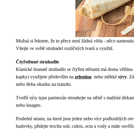
Možná si řeknete, že to přece není žádná věda - něco nastrouha
Vítejte ve světě struhadel rozličných tvarů a využití.
Čtyřstěnné struhadlo
Klasické hranaté struhadlo se čtyřmi stěnami má doma většina z 
kapky) využijete především na
zeleninu
nebo měkké
sýry
. Z
nebo třeba okurku na tzatziki.
Tvrdší sýry typu parmezán strouhejte na stěně s malými dírkam
nebo lasagne.
Poslední stranu, na které jsou jeden nebo více podlouhlých otv
hadovky, přidejte trochu soli, cukru, octa a vody a máte osvěžu