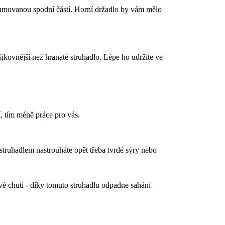
pogumovanou spodní částí. Horní držadlo by vám mělo
kovnější než hranaté struhadlo. Lépe ho udržíte ve
í, tím méně práce pro vás.
struhadlem nastrouháte opět třeba tvrdé sýry nebo
vé chuti - díky tomuto struhadlu odpadne sahání