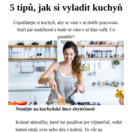
5 tipů, jak si vyladit kuchyň
Uspořádejte si kuchyň, aby se vám v ní dobře pracovalo.
Stačí pár maličkostí a bude se vám v ní lépe vařit. Co
pomůže?
Nemějte na kuchyňské lince zbytečnosti
Krásné skleničky, které lze používat jen výjimečně, velké
balení olejů, octu nebo dóz z koření. To vše na