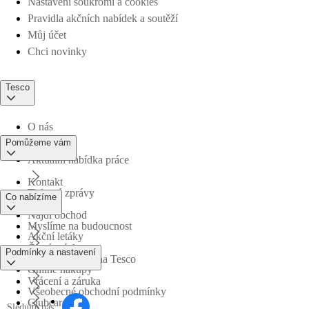
Nastavení soukromí a cookies
Pravidla akčních nabídek a soutěží
Můj účet
Chci novinky
Tesco
O nás
Pomůžeme vám
Aktuální nabídka práce
Kontakt
Tiskové zprávy
Co nabízíme
Najdi obchod
Myslíme na budoucnost
Akční letáky
Časté otázky
Podmínky a nastavení
Obchodní skupina Tesco
Online nákupy
Vrácení a záruka
Všeobecné obchodní podmínky
Clubcard
Sledujte nás