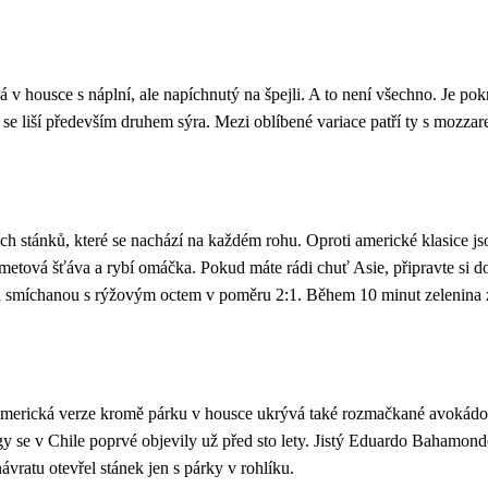
á v housce s náplní, ale napíchnutý na špejli. A to není všechno. Je p
se liší především druhem sýra. Mezi oblíbené variace patří ty s mozzar
ch stánků, které se nachází na každém rohu. Oproti americké klasice j
limetová šťáva a rybí omáčka. Pokud máte rádi chuť Asie, připravte si 
dou smíchanou s rýžovým octem v poměru 2:1. Během 10 minut zelenina z
merická verze kromě párku v housce ukrývá také rozmačkané avokádo, se
 se v Chile poprvé objevily už před sto lety. Jistý Eduardo Bahamon
návratu otevřel stánek jen s párky v rohlíku.