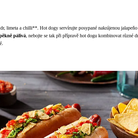
andr, limeta a chilli**. Hot dogy servírujte posypané nakrájenou jalape
pěkně pálivá
, nebojte se tak při přípravě hot dogu kombinovat různé d
vé.