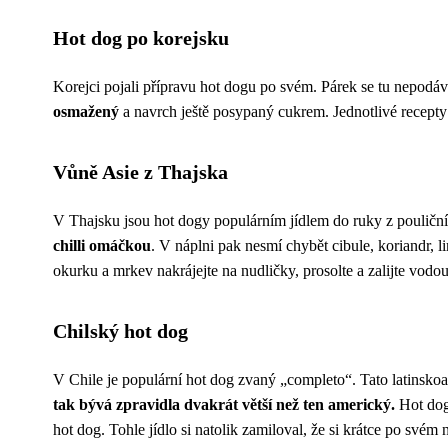
Hot dog po korejsku
Korejci pojali přípravu hot dogu po svém. Párek se tu nepodáv
osmažený
a navrch ještě posypaný cukrem. Jednotlivé recepty 
Vůně Asie z Thajska
V Thajsku jsou hot dogy populárním jídlem do ruky z pouliční
chilli omáčkou
. V náplni pak nesmí chybět cibule, koriandr, 
okurku a mrkev nakrájejte na nudličky, prosolte a zalijte vo
Chilský hot dog
V Chile je populární hot dog zvaný „completo“. Tato latinskoa
tak bývá zpravidla dvakrát větší než ten americký.
Hot dogy
hot dog. Tohle jídlo si natolik zamiloval, že si krátce po svém 