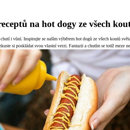
 receptů na hot dogy ze všech kou
hutí i vůní. Inspirujte se naším výběrem hot dogů ze všech koutů světa a
zkuste si poskládat svou vlastní verzi. Fantazii a chutím se totiž meze n