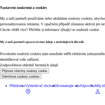
Nastavení soukromí a cookies
My a naši partneři používáme nebo ukládáme soubory cookies, abychom
personalizovanou reklamu. V opačném případě zůstanou aktivní jen n
Chcete vědět více? Přečtěte si informace týkající se
souborů cookie
.
My a naši partneři zpracováváme údaje z následujících důvodů
Povolením souborů cookies nám umožníte měřit efektivitu zobrazeného o
identifikovat vaše zařízení.
Zodpovědnost ohledně firemních údajů
Přijmout všechny soubory cookie
Odmítnout soubory cookies
Přihlásit se
Vyhledávač obchodů
Kontaktujte nás
Nápověda
Můj úč