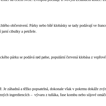
hlého občerstvení. Párky nebo bílé klobásky se tady podávají ve fran
jarní cibulky a petržele.
asického párku se podává rød pølse, populární červená klobása z vepřo
 Je záhadná a těžko popsatelná, dokonale však v pokrmu dokáže zvýrazn
 různých ingrediencích – vývaru z tuňáka, řase kombu nebo sójové om