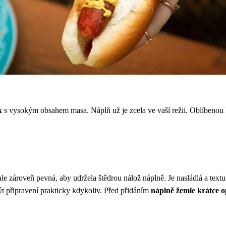
k
s vysokým obsahem masa. Náplň už je zcela ve vaší režii. Oblíbenou k
e zároveň pevná, aby udržela štědrou nálož náplně. Je nasládlá a text
t připravení prakticky kdykoliv. Před přidáním
náplně žemle krátce o