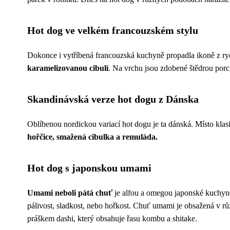
Hot dog ve velkém francouzském stylu
Dokonce i vytříbená francouzská kuchyně propadla ikoně z ryc
karamelizovanou cibulí
. Na vrchu jsou zdobené štědrou porcí 
Skandinávská verze hot dogu z Dánska
Oblíbenou nordickou variací hot dogu je ta dánská. Místo kl
hořčice, smažená cibulka a remuláda.
Hot dog s japonskou umami
Umami neboli pátá chuť
je alfou a omegou japonské kuchyně.
pálivost, sladkost, nebo hořkost. Chuť umami je obsažená v
práškem dashi, který obsahuje řasu kombu a shitake.