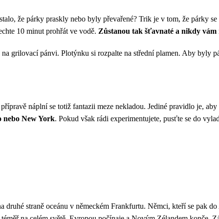
 stalo, že párky praskly nebo byly převařené? Trik je v tom, že párky se
nechte 10 minut prohřát ve vodě.
Zůstanou tak šťavnaté a nikdy vám
a grilovací pánvi. Plotýnku si rozpalte na střední plamen. Aby byly pá
řípravě náplní se totiž fantazii meze nekladou. Jediné pravidlo je, ab
o nebo New York
. Pokud však rádi experimentujete, pusťte se do vylaď
 na druhé straně oceánu v německém Frankfurtu. Němci, kteří se pak do 
 téměř na celém světě. Evropou počínaje a Novým Zélandem konče. Zákla