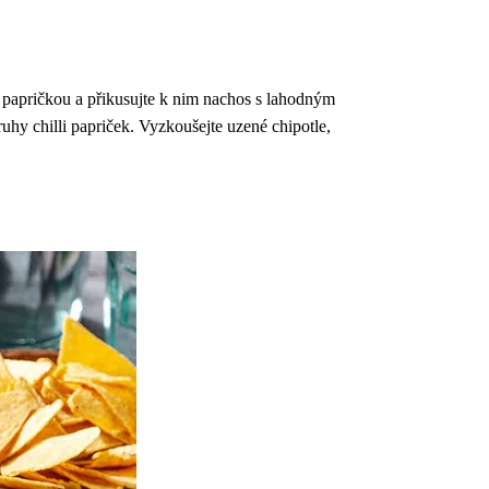
ňo papričkou a přikusujte k nim nachos s lahodným
ruhy chilli papriček. Vyzkoušejte uzené chipotle,