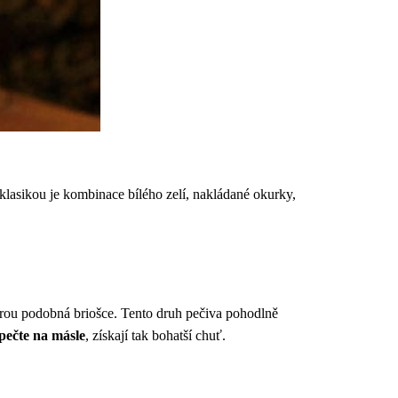
lasikou je kombinace bílého zelí, nakládané okurky,
urou podobná briošce. Tento druh pečiva pohodlně
pečte na másle
, získají tak bohatší chuť.