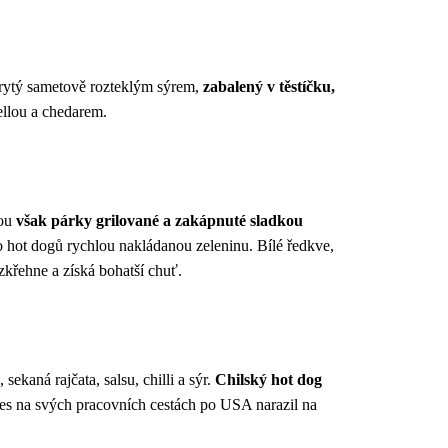
okrytý sametově rozteklým sýrem,
zabalený v těstíčku,
ellou a chedarem.
sou
však párky grilované a zakápnuté sladkou
do hot dogů rychlou nakládanou zeleninu. Bílé ředkve,
křehne a získá bohatší chuť.
kaná rajčata, salsu, chilli a sýr.
Chilský hot dog
des na svých pracovních cestách po USA narazil na