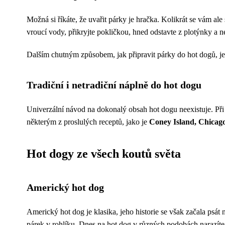
Možná si říkáte, že uvařit párky je hračka. Kolikrát se vám ale
vroucí vody, přikryjte pokličkou, hned odstavte z plotýnky a 
Dalším chutným způsobem, jak připravit párky do hot dogů, je n
Tradiční i netradiční náplně do hot dogu
Univerzální návod na dokonalý obsah hot dogu neexistuje. Při p
některým z proslulých receptů, jako je
Coney Island, Chicag
Hot dogy ze všech koutů světa
Americký hot dog
Americký hot dog je klasika, jeho historie se však začala psát
párek v rohlíku. Dnes na hot dog v různých podobách narazíte