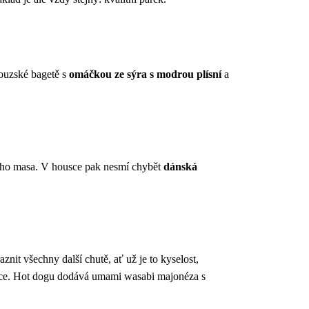
couzské bagetě s
omáčkou ze sýra s modrou plísní
a
vého masa. V housce pak nesmí chybět
dánská
it všechny další chutě, ať už je to kyselost,
áčce. Hot dogu dodává umami wasabi majonéza s