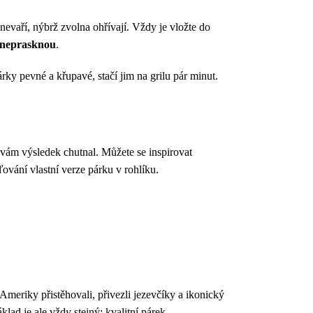
 nevaří, nýbrž zvolna ohřívají. Vždy je vložte do
 neprasknou
.
rky pevné a křupavé, stačí jim na grilu pár minut.
y vám výsledek chutnal. Můžete se inspirovat
ování vlastní verze párku v rohlíku.
Ameriky přistěhovali, přivezli jezevčíky a ikonický
d je ale vždy stejný: kvalitní párek.