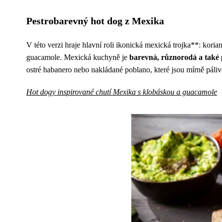
Pestrobarevný hot dog z Mexika
V této verzi hraje hlavní roli ikonická mexická trojka**: kori
guacamole. Mexická kuchyně je
barevná, různorodá a také 
ostré habanero nebo nakládané poblano, které jsou mírně páli
Hot dogy inspirované chutí Mexika s klobáskou a guacamole