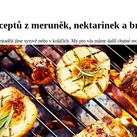
ceptů z meruněk, nektarinek a b
ejraději jíme syrové nebo v koláčích. My pro vás máme další chutné r