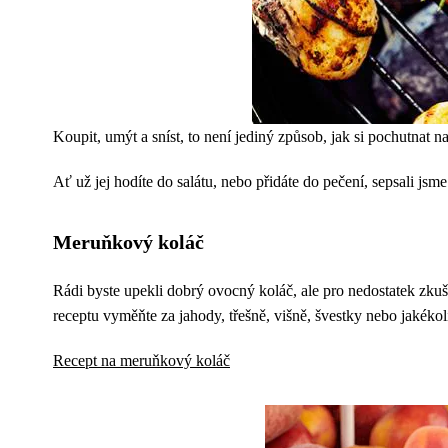
Koupit, umýt a sníst, to není jediný způsob, jak si pochutnat n
Ať už jej hodíte do salátu, nebo přidáte do pečení, sepsali jsm
Meruňkový koláč
Rádi byste upekli dobrý ovocný koláč, ale pro nedostatek zku
receptu vyměňte za jahody, třešně, višně, švestky nebo jakékoli
Recept na meruňkový koláč