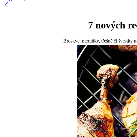
7 nových re
Broskve, meruňky, třešně či švestky n