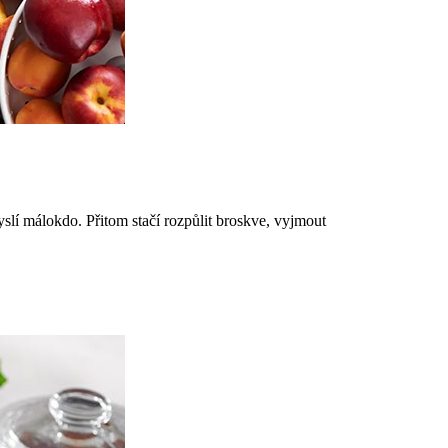
slí málokdo. Přitom stačí rozpůlit broskve, vyjmout