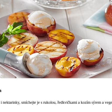
m
i nektarinky, smíchejte je s rukolou, ředkvičkami a kozím sýrem a vegetari