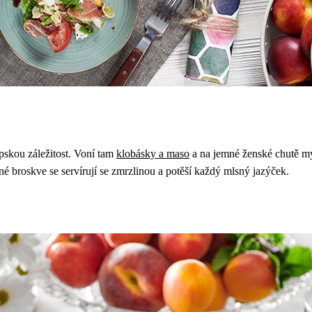
apskou záležitost. Voní tam
klobásky a maso
a na jemné ženské chutě my
vané broskve se servírují se zmrzlinou a potěší každý mlsný jazýček.