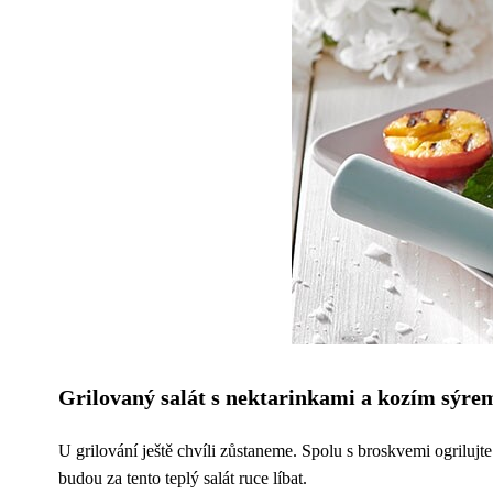
Grilovaný salát s nektarinkami a kozím sýre
U grilování ještě chvíli zůstaneme. Spolu s broskvemi ogrilujte 
budou za tento teplý salát ruce líbat.