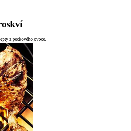
roskví
ecepty z peckového ovoce.