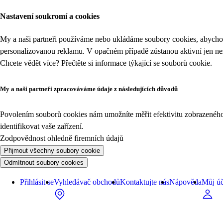
Nastavení soukromí a cookies
My a naši partneři používáme nebo ukládáme soubory cookies, abychom
personalizovanou reklamu. V opačném případě zůstanou aktivní jen n
Chcete vědět více? Přečtěte si informace týkající se
souborů cookie
.
My a naši partneři zpracováváme údaje z následujících důvodů
Povolením souborů cookies nám umožníte měřit efektivitu zobrazeného o
identifikovat vaše zařízení.
Zodpovědnost ohledně firemních údajů
Přijmout všechny soubory cookie
Odmítnout soubory cookies
Přihlásit se
Vyhledávač obchodů
Kontaktujte nás
Nápověda
Můj úč