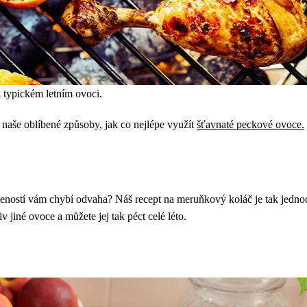
a typickém letním ovoci.
e naše oblíbené způsoby, jak co nejlépe využít
šťavnaté peckové ovoce.
šeností vám chybí odvaha? Náš recept na meruňkový koláč je tak jedno
v jiné ovoce a můžete jej tak péct celé léto.