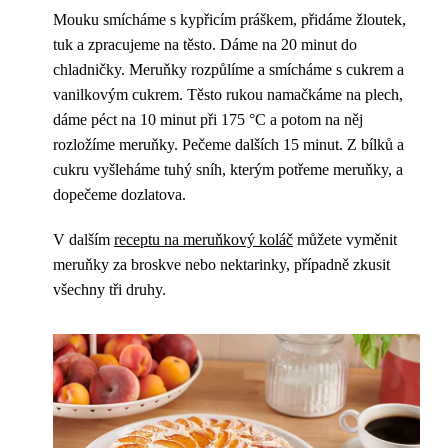
Mouku smícháme s kypřicím práškem, přidáme žloutek,
tuk a zpracujeme na těsto. Dáme na 20 minut do
chladničky. Meruňky rozpůlíme a smícháme s cukrem a
vanilkovým cukrem. Těsto rukou namačkáme na plech,
dáme péct na 10 minut při 175 °C a potom na něj
rozložíme meruňky. Pečeme dalších 15 minut. Z bílků a
cukru vyšleháme tuhý sníh, kterým potřeme meruňky, a
dopečeme dozlatova.
V dalším
receptu na meruňkový koláč
můžete vyměnit
meruňky za broskve nebo nektarinky, případně zkusit
všechny tři druhy.