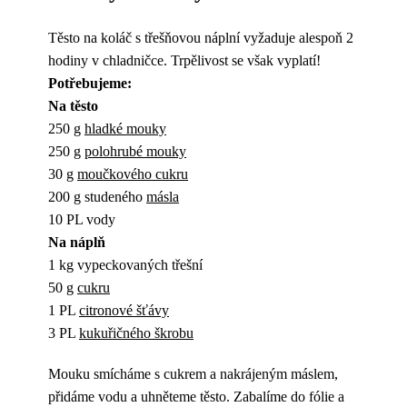
Těsto na koláč s třešňovou náplní vyžaduje alespoň 2
hodiny v chladničce. Trpělivost se však vyplatí!
Potřebujeme:
Na těsto
250 g
hladké mouky
250 g
polohrubé mouky
30 g
moučkového cukru
200 g studeného
másla
10 PL vody
Na náplň
1 kg vypeckovaných třešní
50 g
cukru
1 PL
citronové šťávy
3 PL
kukuřičného škrobu
Mouku smícháme s cukrem a nakrájeným máslem,
přidáme vodu a uhněteme těsto. Zabalíme do fólie a