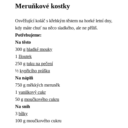
Meruňkové kostky
Osvěžující koláč s křehkým těstem na horké letní dny,
kdy máte chuť na něco sladkého, ale ne příliš.
Potřebujeme:
Na těsto
300 g
hladké mouky
1
žloutek
250 g
tuku na pečení
½
kypřicího prášku
Na náplň
750 g měkkých meruněk
1
vanilkový cukr
50 g
moučkového cukru
Na sníh
3
bílky
100 g moučkového cukru