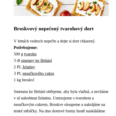
Broskvový nepečený tvarohový dort
V letních vedrech nepečte a dejte si dort chlazený.
Potřebujeme:
500 g
tvarohu
3 dl
smetany ke šlehání
2 PL
želatiny
3 PL
moučkového cukru
1 kg broskví
Smetanu ke šlehání ohřejeme, aby byla vlažná, a necháme
v ní nabobtnat želatinu. Umixujeme s tvarohem a
moučkovým cukrem. Broskve oloupeme a nakrájíme na
tenké měsíčky. Na dno dortové formy hustě naskládáme