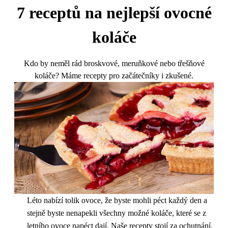
7 receptů na nejlepší ovocné
koláče
Kdo by neměl rád broskvové, meruňkové nebo třešňové
koláče? Máme recepty pro začátečníky i zkušené.
Léto nabízí tolik ovoce, že byste mohli péct každý den a
stejně byste nenapekli všechny možné koláče, které se z
letního ovoce napéct dají. Naše recepty stojí za ochutnání.