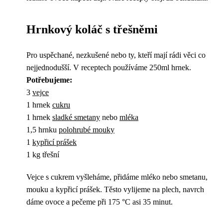
Hrnkový koláč s třešněmi
Pro uspěchané, nezkušené nebo ty, kteří mají rádi věci co
nejjednodušší. V receptech používáme 250ml hrnek.
Potřebujeme:
3
vejce
1 hrnek
cukru
1 hrnek
sladké smetany
nebo
mléka
1,5 hrnku
polohrubé mouky
1
kypřicí prášek
1 kg třešní
Vejce s cukrem vyšleháme, přidáme mléko nebo smetanu,
mouku a kypřicí prášek. Těsto vylijeme na plech, navrch
dáme ovoce a pečeme při 175 °C asi 35 minut.