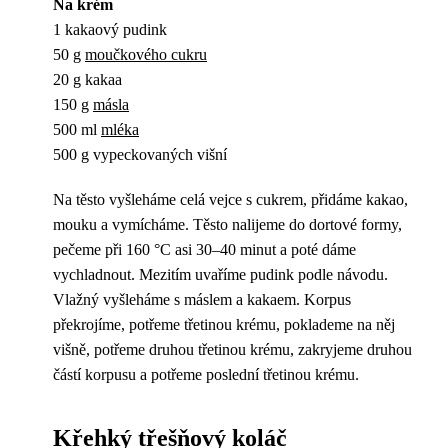
Na krém
1 kakaový pudink
50 g
moučkového cukru
20 g kakaa
150 g
másla
500 ml
mléka
500 g vypeckovaných višní
Na těsto vyšleháme celá vejce s cukrem, přidáme kakao,
mouku a vymícháme. Těsto nalijeme do dortové formy,
pečeme při 160 °C asi 30–40 minut a poté dáme
vychladnout. Mezitím uvaříme pudink podle návodu.
Vlažný vyšleháme s máslem a kakaem. Korpus
překrojíme, potřeme třetinou krému, poklademe na něj
višně, potřeme druhou třetinou krému, zakryjeme druhou
částí korpusu a potřeme poslední třetinou krému.
Křehký třešňový koláč