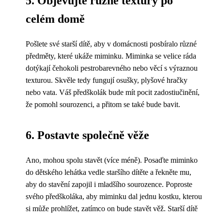
5. Objevujte různé textury po
celém domě
Pošlete své starší dítě, aby v domácnosti posbíralo různé
předměty, které ukáže miminku. Miminka se velice ráda
dotýkají čehokoli pestrobarevného nebo věcí s výraznou
texturou. Skvěle tedy fungují osušky, plyšové hračky
nebo vata. Váš předškolák bude mít pocit zadostiučinění,
že pomohl sourozenci, a přitom se také bude bavit.
6. Postavte společně věže
Ano, mohou spolu stavět (více méně). Posaďte miminko
do dětského lehátka vedle staršího dítěte a řekněte mu,
aby do stavění zapojil i mladšího sourozence. Poproste
svého předškoláka, aby miminku dal jednu kostku, kterou
si může prohlížet, zatímco on bude stavět věž. Starší dítě