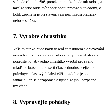
se bude cítit důležitě, protože miminko bude mít radost, a
také ze sebe bude mít dobrý pocit, protože si uvědomí, o
kolik zručnější je při stavění věží než mladší bratříček
nebo sestřička.
7. Vyrobte chrastítko
Vaše miminko bude bavit třesení chrastítkem a objevování
nových zvuků. Zapojte do této aktivity i předškoláka a
poproste ho, aby jedno chrastítko vyrobil pro svého
mladšího brášku nebo sestřičku. Jednoduše dejte do
prázdných plastových lahví rýži a ozdobte je podle
fantazie. Jen se nezapomeňte ujistit, že jsou bezpečně
uzavřené.
8. Vyprávějte pohádky