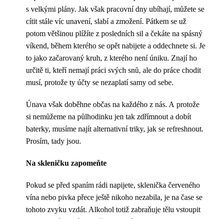
s velkými plány. Jak však pracovní dny ubíhají, můžete se
cítit stále víc unavení, slabí a zmožení. Pátkem se už
potom většinou plížíte z posledních sil a čekáte na spásný
víkend, během kterého se opět nabijete a oddechnete si. Je
to jako začarovaný kruh, z kterého není úniku. Znají ho
určitě ti, kteří nemají práci svých snů, ale do práce chodit
musí, protože ty účty se nezaplatí samy od sebe.
Únava však doběhne občas na každého z nás. A protože
si nemůžeme na půlhodinku jen tak zdřímnout a dobít
baterky, musíme najít alternativní triky, jak se refreshnout.
Prosím, tady jsou.
Na skleničku zapomeňte
Pokud se před spaním rádi napijete, sklenička červeného
vína nebo pivka přece ještě nikoho nezabila, je na čase se
tohoto zvyku vzdát. Alkohol totiž zabraňuje tělu vstoupit