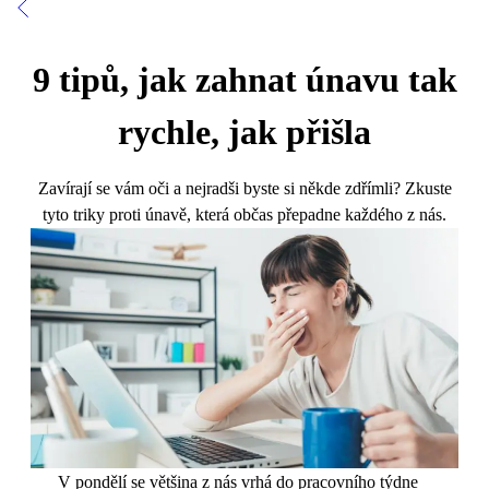
9 tipů, jak zahnat únavu tak
rychle, jak přišla
Zavírají se vám oči a nejradši byste si někde zdřímli? Zkuste
tyto triky proti únavě, která občas přepadne každého z nás.
V pondělí se většina z nás vrhá do pracovního týdne