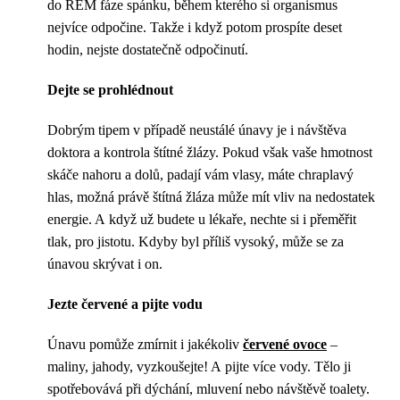
do REM fáze spánku, během kterého si organismus
nejvíce odpočine. Takže i když potom prospíte deset
hodin, nejste dostatečně odpočinutí.
Dejte se prohlédnout
Dobrým tipem v případě neustálé únavy je i návštěva
doktora a kontrola štítné žlázy. Pokud však vaše hmotnost
skáče nahoru a dolů, padají vám vlasy, máte chraplavý
hlas, možná právě štítná žláza může mít vliv na nedostatek
energie. A když už budete u lékaře, nechte si i přeměřit
tlak, pro jistotu. Kdyby byl příliš vysoký, může se za
únavou skrývat i on.
Jezte červené a pijte vodu
Únavu pomůže zmírnit i jakékoliv
červené ovoce
–
maliny, jahody, vyzkoušejte! A pijte více vody. Tělo ji
spotřebovává při dýchání, mluvení nebo návštěvě toalety.