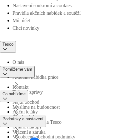
Nastavení soukromí a cookies
Pravidla akčních nabídek a soutěží
Můj účet
Chci novinky
Tesco
O nás
Pomůžeme vám
Aktuální nabídka práce
Kontakt
Tiskové zprávy
Co nabízíme
Najdi obchod
Myslíme na budoucnost
Akční letáky
Časté otázky
Podmínky a nastavení
Obchodní skupina Tesco
Online nákupy
Vrácení a záruka
Všeobecné obchodní podmínky