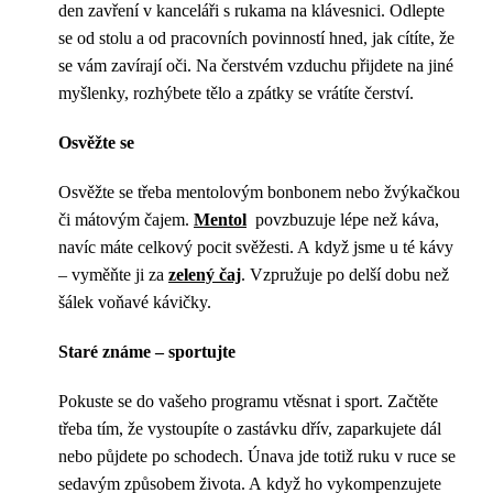
den zavření v kanceláři s rukama na klávesnici. Odlepte
se od stolu a od pracovních povinností hned, jak cítíte, že
se vám zavírají oči. Na čerstvém vzduchu přijdete na jiné
myšlenky, rozhýbete tělo a zpátky se vrátíte čerství.
Osvěžte se
Osvěžte se třeba mentolovým bonbonem nebo žvýkačkou
či mátovým čajem.
Mentol
povzbuzuje lépe než káva,
navíc máte celkový pocit svěžesti. A když jsme u té kávy
– vyměňte ji za
zelený čaj
. Vzpružuje po delší dobu než
šálek voňavé kávičky.
Staré známe – sportujte
Pokuste se do vašeho programu vtěsnat i sport. Začtěte
třeba tím, že vystoupíte o zastávku dřív, zaparkujete dál
nebo půjdete po schodech. Únava jde totiž ruku v ruce se
sedavým způsobem života. A když ho vykompenzujete