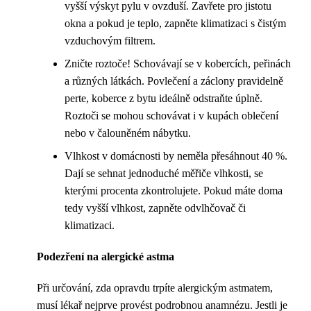
vyšší výskyt pylu v ovzduší. Zavřete pro jistotu
okna a pokud je teplo, zapněte klimatizaci s čistým
vzduchovým filtrem.
Zničte roztoče! Schovávají se v kobercích, peřinách
a různých látkách. Povlečení a záclony pravidelně
perte, koberce z bytu ideálně odstraňte úplně.
Roztoči se mohou schovávat i v kupách oblečení
nebo v čalouněném nábytku.
Vlhkost v domácnosti by neměla přesáhnout 40 %.
Dají se sehnat jednoduché měřiče vlhkosti, se
kterými procenta zkontrolujete. Pokud máte doma
tedy vyšší vlhkost, zapněte odvlhčovač či
klimatizaci.
Podezření na alergické astma
Při určování, zda opravdu trpíte alergickým astmatem,
musí lékař nejprve provést podrobnou anamnézu. Jestli je