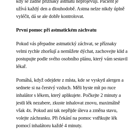
kdy se žádné příznaky astmatu neprojevují. Pacient je
užívá každý den a dlouhodobě. Astma nelze nikdy úplně
vyléčit, dá se ale dobře kontrolovat.
První pomoc při astmatickém záchvatu
Pokud vás přepadne astmatický záchvat, se příznaky
velmi rychle zhoršují a nemůžete dýchat, zachovejte klid a
postupujte podle svého osobního plánu, který vám sestavil
lékař.
Pomáhá, když odejdete z místa, kde se vyskytl alergen a
sednete si na čerstvý vzduch. Měli byste mít po ruce
inhalátor s lékem, který aplikujete. Počkejte 2 minuty a
jestli lék nezabere, zkuste inhalovat znovu, maximálně
však 4x. Pokud ani tak nepřijde úleva a změna stavu,
volejte záchranku. Při čekání na pomoc vstřikujte lék
pomocí inhalátoru každé 4 minuty.