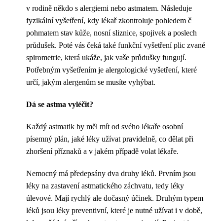
v rodině někdo s alergiemi nebo astmatem. Následuje
fyzikální vyšetření, kdy lékař zkontroluje pohledem č
pohmatem stav kůže, nosní sliznice, spojivek a poslech
průdušek. Poté vás čeká také funkční vyšetření plic zvané
spirometrie, která ukáže, jak vaše průdušky fungují.
Potřebným vyšetřením je alergologické vyšetření, které
určí, jakým alergenům se musíte vyhýbat.
Dá se astma vyléčit?
Každý astmatik by měl mít od svého lékaře osobní
písemný plán, jaké léky užívat pravidelně, co dělat při
zhoršení příznaků a v jakém případě volat lékaře.
Nemocný má předepsány dva druhy léků. Prvním jsou
léky na zastavení astmatického záchvatu, tedy léky
úlevové. Mají rychlý ale dočasný účinek. Druhým typem
léků jsou léky preventivní, které je nutné užívat i v době,