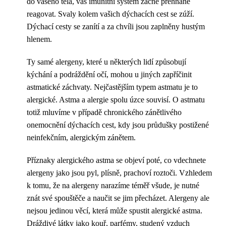
do vašeho těla, váš imunitní systém začne přehnaně
reagovat. Svaly kolem vašich dýchacích cest se zúží.
Dýchací cesty se zanítí a za chvíli jsou zaplněny hustým
hlenem.
Ty samé alergeny, které u některých lidí způsobují
kýchání a podráždění očí, mohou u jiných zapříčinit
astmatické záchvaty. Nejčastějším typem astmatu je to
alergické. Astma a alergie spolu úzce souvisí. O astmatu
totiž mluvíme v případě chronického zánětlivého
onemocnění dýchacích cest, kdy jsou průdušky postižené
neinfekčním, alergickým zánětem.
Příznaky alergického astma se objeví poté, co vdechnete
alergeny jako jsou pyl, plísně, prachoví roztoči. Vzhledem
k tomu, že na alergeny narazíme téměř všude, je nutné
znát své spouštěče a naučit se jim přecházet. Alergeny ale
nejsou jedinou věcí, která může spustit alergické astma.
Dráždivé látky jako kouř, parfémy, studený vzduch