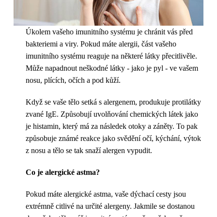
Úkolem vašeho imunitního systému je chránit vás před
bakteriemi a viry. Pokud máte alergii, část vašeho
imunitního systému reaguje na některé látky přecitlivěle.
Může napadnout neškodné látky - jako je pyl - ve vašem
nosu, plících, očích a pod kůží.
Když se vaše tělo setká s alergenem, produkuje protilátky
zvané IgE. Způsobují uvolňování chemických látek jako
je histamin, který má za následek otoky a záněty. To pak
způsobuje známé reakce jako svědění očí, kýchání, výtok
z nosu a tělo se tak snaží alergen vypudit.
Co je alergické astma?
Pokud máte alergické astma, vaše dýchací cesty jsou
extrémně citlivé na určité alergeny. Jakmile se dostanou