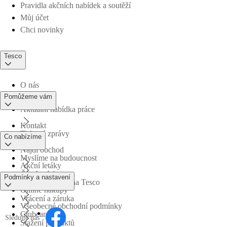
Pravidla akčních nabídek a soutěží
Můj účet
Chci novinky
Tesco
O nás
Pomůžeme vám
Aktuální nabídka práce
Kontakt
Tiskové zprávy
Co nabízíme
Najdi obchod
Myslíme na budoucnost
Akční letáky
Časté otázky
Podmínky a nastavení
Obchodní skupina Tesco
Online nákupy
Vrácení a záruka
Všeobecné obchodní podmínky
Clubcard
Sledujte nás
Stažení produktů