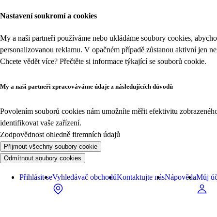
Nastavení soukromí a cookies
My a naši partneři používáme nebo ukládáme soubory cookies, abychom
personalizovanou reklamu. V opačném případě zůstanou aktivní jen n
Chcete vědět více? Přečtěte si informace týkající se
souborů cookie
.
My a naši partneři zpracováváme údaje z následujících důvodů
Povolením souborů cookies nám umožníte měřit efektivitu zobrazeného o
identifikovat vaše zařízení.
Zodpovědnost ohledně firemních údajů
Přijmout všechny soubory cookie
Odmítnout soubory cookies
Přihlásit se
Vyhledávač obchodů
Kontaktujte nás
Nápověda
Můj úč