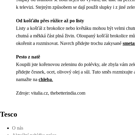
k televizi. Stejným způsobem se dají použít slupky i z jiné zele
Od košťálu přes růžice až po listy
Listy a košťál z brokolice nebo květáku mohou být velmi chutn
chutná a měkká část plná živin. Oloupaný košťál brokolice můžet
okořenit a rozmixovat. Navrch přidejte trochu zakysané
smeta
Pesto z natě
Koupili jste kořenovou zeleninu do polévky, ale zbyla vám zelen
přidejte česnek, ocet, olivový olej a sůl. Tuto směs rozmixujt
namažte na
chleba
.
Zdroje: vitalia.cz, thebetterindia.com
Tesco
O nás