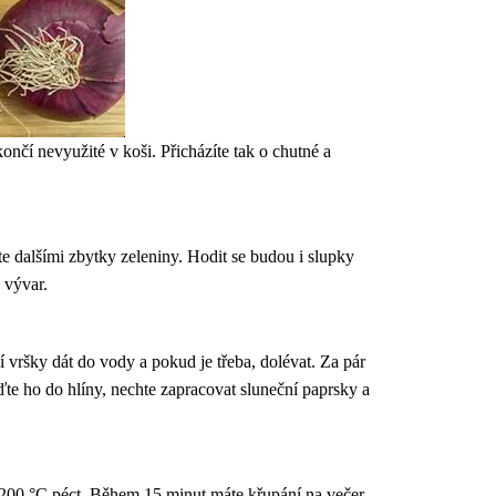
končí nevyužité v koši. Přicházíte tak o chutné a
te dalšími zbytky zeleniny. Hodit se budou i slupky
 vývar.
 vršky dát do vody a pokud je třeba, dolévat. Za pár
aďte ho do hlíny, nechte zapracovat sluneční paprsky a
 200 °C péct. Během 15 minut máte křupání na večer