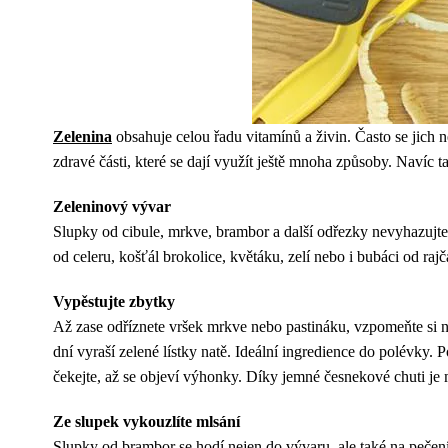
Zelenina
obsahuje celou řadu vitamínů a živin. Často se jich n
zdravé části, které se dají využít ještě mnoha způsoby. Navíc
Zeleninový vývar
Slupky od cibule, mrkve, brambor a další odřezky nevyhazujte d
od celeru, košťál brokolice, květáku, zelí nebo i bubáci od raj
Vypěstujte zbytky
Až zase odříznete vršek mrkve nebo pastináku, vzpomeňte si na
dní vyraší zelené lístky natě. Ideální ingredience do polévky.
čekejte, až se objeví výhonky. Díky jemné česnekové chuti je m
Ze slupek vykouzlíte mlsání
Slupky od brambor se hodí nejen do vývaru, ale také na peče