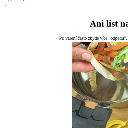
Ani list 
Při vaření často zbyde více “odpadu”,