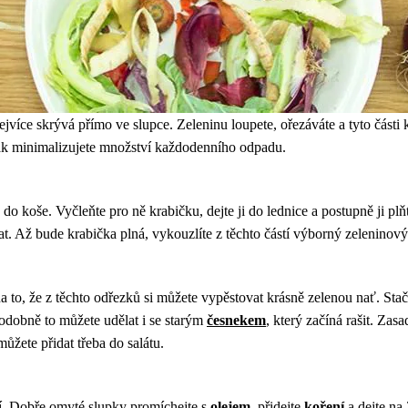
ejvíce skrývá přímo ve slupce. Zeleninu loupete, ořezáváte a tyto části 
 tak minimalizujete množství každodenního odpadu.
o koše. Vyčleňte pro ně krabičku, dejte ji do lednice a postupně ji plň
čat. Až bude krabička plná, vykouzlíte z těchto částí výborný zeleninový
 to, že z těchto odřezků si můžete vypěstovat krásně zelenou nať. Stačí
 Podobně to můžete udělat i se starým
česnekem
, který začíná rašit. Zas
ůžete přidat třeba do salátu.
ní. Dobře omyté slupky promíchejte s
olejem
, přidejte
koření
a dejte na