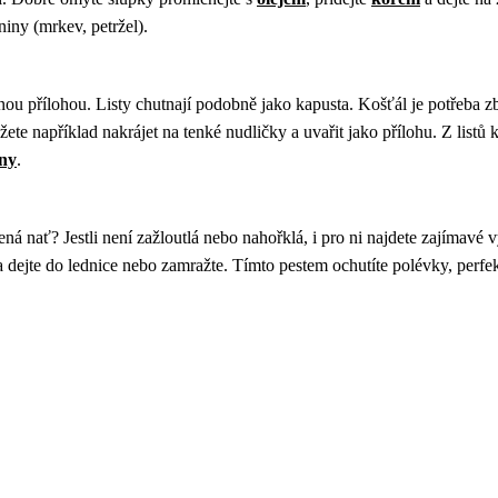
niny (mrkev, petržel).
ou přílohou. Listy chutnají podobně jako kapusta. Košťál je potřeba zb
e například nakrájet na tenké nudličky a uvařit jako přílohu. Z listů k
ny
.
á nať? Jestli není zažloutlá nebo nahořklá, i pro ni najdete zajímavé vy
e a dejte do lednice nebo zamražte. Tímto pestem ochutíte polévky, perfe