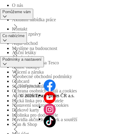
O nás
Pomůžeme vám
Aktuální nabídka práce
Kontakt
Tiskové zprávy
Co nabízíme
Najdi obchod
Myslíme na budoucnost
Akční letáky
Časté otázky
Podmínky a nastavení
Obchodní skupina Tesco
Online nákupy
Vrácení a záruka
Všeobecné obchodní podmínky
Clubcard
Sledujte nás
Stažení produktů
Ochrana osobních údajů a cookies
©
2026 Tesco Stores ČR a.s.
Akční nabídky a soutěže
Etická linka pro dodavatele
Nastavení soukromí a cookies
Dárkové karty
Infolinka pro dodavatele
Pravidla akčních nabídek a soutěží
Scan & Shop
Můj účet