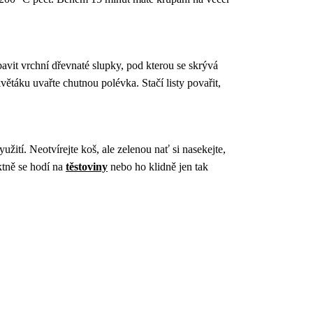
avit vrchní dřevnaté slupky, pod kterou se skrývá
větáku uvařte chutnou polévka. Stačí listy povařit,
užití. Neotvírejte koš, ale zelenou nať si nasekejte,
ktně se hodí na
těstoviny
nebo ho klidně jen tak