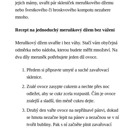
jejich mámy, uvařit pár skleniček meruňkového džemu
nebo švestkového či broskvového kompotu nezabere
mnoho.
Recept na jednoduchý meruňkový džem bez vážení
Meruňkový džem uvaříte i bez váhy. Stačí vám obyčejná
odměrka nebo nádoba, kterou budete měřit množství. Na
dva díly meruněk potřebujete jeden díl ovoce.
Předem si připravte umyté a suché zavařovací
sklenice.
Zralé ovoce zasypte cukrem a nechte přes noc
odležet, aby se cukr zcela rozpustil. Čím je ovoce
zralejší a sladší, tím méně cukru dejte.
Druhý den vařte ovoce na nepřilnavé pánvi, dokud
se hmota nezačne lepit na pánev a nezačnou se v ní
tvořit bubliny. Pak s ní začněte plnit zavařovací