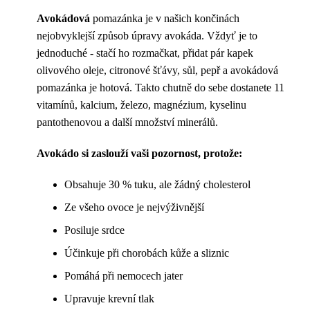
Avokádová
pomazánka je v našich končinách
nejobvyklejší způsob úpravy avokáda. Vždyť je to
jednoduché - stačí ho rozmačkat, přidat pár kapek
olivového oleje, citronové šťávy, sůl, pepř a avokádová
pomazánka je hotová. Takto chutně do sebe dostanete 11
vitamínů, kalcium, železo, magnézium, kyselinu
pantothenovou a další množství minerálů.
Avokádo si zaslouží vaši pozornost, protože:
Obsahuje 30 % tuku, ale žádný cholesterol
Ze všeho ovoce je nejvýživnější
Posiluje srdce
Účinkuje při chorobách kůže a sliznic
Pomáhá při nemocech jater
Upravuje krevní tlak