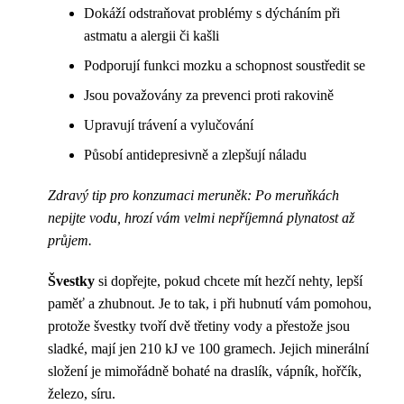
Dokáží odstraňovat problémy s dýcháním při
astmatu a alergii či kašli
Podporují funkci mozku a schopnost soustředit se
Jsou považovány za prevenci proti rakovině
Upravují trávení a vylučování
Působí antidepresivně a zlepšují náladu
Zdravý tip pro konzumaci meruněk: Po meruňkách
nepijte vodu, hrozí vám velmi nepříjemná plynatost až
průjem.
Švestky
si dopřejte, pokud chcete mít hezčí nehty, lepší
paměť a zhubnout. Je to tak, i při hubnutí vám pomohou,
protože švestky tvoří dvě třetiny vody a přestože jsou
sladké, mají jen 210 kJ ve 100 gramech. Jejich minerální
složení je mimořádně bohaté na draslík, vápník, hořčík,
železo, síru.