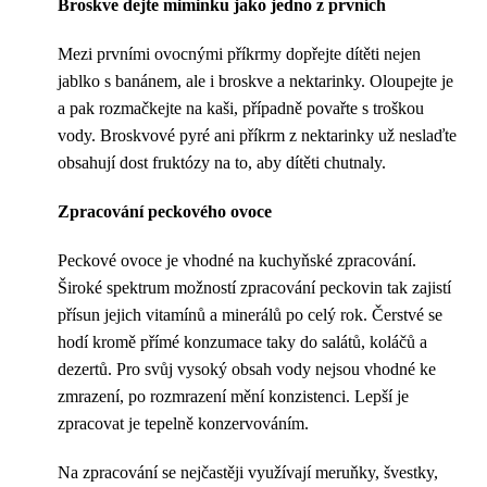
Broskve dejte miminku jako jedno z prvních
Mezi prvními ovocnými příkrmy dopřejte dítěti nejen
jablko s banánem, ale i broskve a nektarinky. Oloupejte je
a pak rozmačkejte na kaši, případně povařte s troškou
vody. Broskvové pyré ani příkrm z nektarinky už neslaďte
obsahují dost fruktózy na to, aby dítěti chutnaly.
Zpracování peckového ovoce
Peckové ovoce je vhodné na kuchyňské zpracování.
Široké spektrum možností zpracování peckovin tak zajistí
přísun jejich vitamínů a minerálů po celý rok. Čerstvé se
hodí kromě přímé konzumace taky do salátů, koláčů a
dezertů. Pro svůj vysoký obsah vody nejsou vhodné ke
zmrazení, po rozmrazení mění konzistenci. Lepší je
zpracovat je tepelně konzervováním.
Na zpracování se nejčastěji využívají meruňky, švestky,