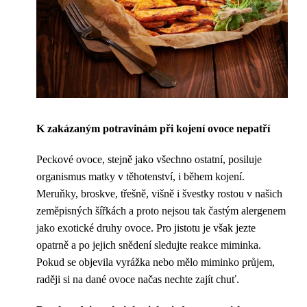
K zakázaným potravinám při kojení ovoce nepatří
Peckové ovoce, stejně jako všechno ostatní, posiluje
organismus matky v těhotenství, i během kojení.
Meruňky, broskve, třešně, višně i švestky rostou v našich
zeměpisných šířkách a proto nejsou tak častým alergenem
jako exotické druhy ovoce. Pro jistotu je však jezte
opatrně a po jejich snědení sledujte reakce miminka.
Pokud se objevila vyrážka nebo mělo miminko průjem,
raději si na dané ovoce načas nechte zajít chuť.