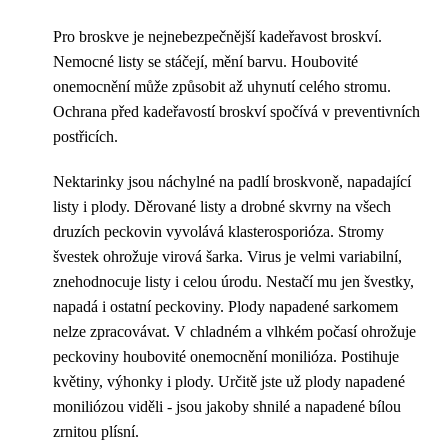
Pro broskve je nejnebezpečnější kadeřavost broskví.
Nemocné listy se stáčejí, mění barvu. Houbovité
onemocnění může způsobit až uhynutí celého stromu.
Ochrana před kadeřavostí broskví spočívá v preventivních
postřicích.
Nektarinky jsou náchylné na padlí broskvoně, napadající
listy i plody. Děrované listy a drobné skvrny na všech
druzích peckovin vyvolává klasterosporióza. Stromy
švestek ohrožuje virová šarka. Virus je velmi variabilní,
znehodnocuje listy i celou úrodu. Nestačí mu jen švestky,
napadá i ostatní peckoviny. Plody napadené sarkomem
nelze zpracovávat. V chladném a vlhkém počasí ohrožuje
peckoviny houbovité onemocnění monilióza. Postihuje
květiny, výhonky i plody. Určitě jste už plody napadené
moniliózou viděli - jsou jakoby shnilé a napadené bílou
zrnitou plísní.