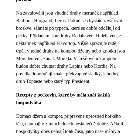
Na zavařování jsou vhodné druhy meruněk například
Barbora, Hargrand, Leros. Pokud se chystáte zavařovat
broskve, sáhněte po typech, které se dobře oddělují od
pecky. Příkladem jsou druhy Redahaven, Halehaven, z
nektarinek například Flavortop. Višně zpracujte raději
trpčí, vhodné druhy na kompot, džemy nebo griotku jsou
Morellenfeur, Fanal, Morella. V třešňovém kompotu
budou dobře chutnat druhy Lapins nebo Kordia. Na
povidla doporučují znalci překvapivě sladký, lahodný
druh Toptaste nebo starý typ President.
Recepty z peckovin, které by měla znát každá
hospodyňka
Domácí džem a kompot, připravené uprostřed horkého
léta, chutnají v zimních dnech neskutečně dobře. Ačkoli
hospodyňky dnes nemají tolik času, jako naše mámy a