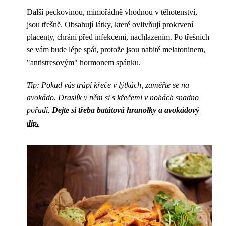
Další peckovinou, mimořádně vhodnou v těhotenství,
jsou třešně. Obsahují látky, které ovlivňují prokrvení
placenty, chrání před infekcemi, nachlazením. Po třešních
se vám bude lépe spát, protože jsou nabité melatoninem,
"antistresovým" hormonem spánku.
Tip: Pokud vás trápí křeče v lýtkách, zaměřte se na
avokádo. Draslík v něm si s křečemi v nohách snadno
pořadí.
Dejte si třeba batátová hranolky a avokádový
dip.