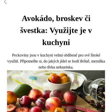
Avokádo, broskev či
švestka: Využijte je v
kuchyni
Peckoviny jsou v kuchyni velmi oblíbené pro své široké
využití. Připomeňte si, do jakých jídel se hodí třešně, meruňka
nebo třeba nektarinka.