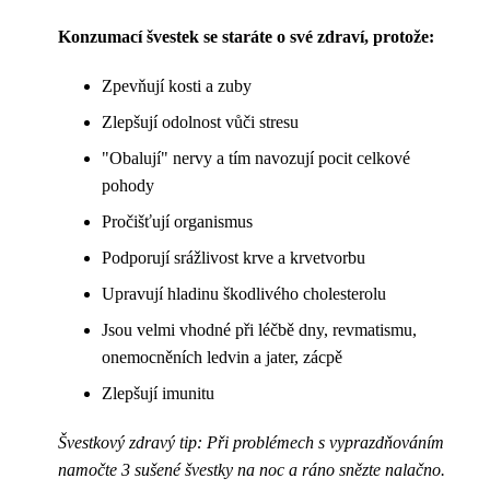
Konzumací švestek se staráte o své zdraví, protože:
Zpevňují kosti a zuby
Zlepšují odolnost vůči stresu
"Obalují" nervy a tím navozují pocit celkové
pohody
Pročišťují organismus
Podporují srážlivost krve a krvetvorbu
Upravují hladinu škodlivého cholesterolu
Jsou velmi vhodné při léčbě dny, revmatismu,
onemocněních ledvin a jater, zácpě
Zlepšují imunitu
Švestkový zdravý tip: Při problémech s vyprazdňováním
namočte 3 sušené švestky na noc a ráno snězte nalačno.