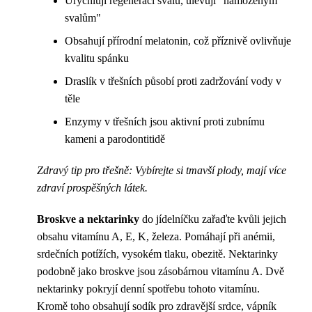
Urychlují regeneraci svalů, ulevují "namoženým
svalům"
Obsahují přírodní melatonin, což příznivě ovlivňuje
kvalitu spánku
Draslík v třešních působí proti zadržování vody v
těle
Enzymy v třešních jsou aktivní proti zubnímu
kameni a parodontitidě
Zdravý tip pro třešně: Vybírejte si tmavší plody, mají více
zdraví prospěšných látek.
Broskve a nektarinky
do jídelníčku zařaďte kvůli jejich
obsahu vitamínu A, E, K, železa. Pomáhají při anémii,
srdečních potížích, vysokém tlaku, obezitě. Nektarinky
podobně jako broskve jsou zásobárnou vitamínu A. Dvě
nektarinky pokryjí denní spotřebu tohoto vitamínu.
Kromě toho obsahují sodík pro zdravější srdce, vápník