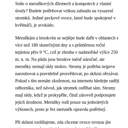
Sníte o meruňkových džemech a kompotech z vlastní
úrody? Budete potřebovat velkou zahradu na vysazení
stromků. Jediné peckové ovoce, které bude spokojené v
květináči, je avokádo.
Meruňkám a broskvím se nejlépe bude dařit v oblastech s
více než 180 slunečnými dny a s průměrnou roční
teplotou přes 9 °C, což je zhruba v nadmořské výšce 250
m. n. m. Na půdu jsou broskve méně náročné, ale
meruňky nemají rády mokro. Stromy je potřeba nejprve
naroubovat a pravidelně prosvětlovat, po sklizni ořezávat.
Pokud s tím nemáte zkušenost, na internetu hledejte raději
odborníka, než návod, jak stromek ostříhat sám. Stromy
mají rády, když je prokypříte, čímž zároveň podporujete
jejich úrodnost. Meruňky rodí pouze na jednoletých
výhonech, proto je řez meruněk opravdu potřebný.
Při sklizni rozlišujeme, zda chceme ovoce rovnou jíst