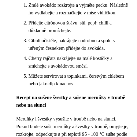
Zralé avokádo rozkrojte a vyjměte pecku. Následně
ho vydlabejte a rozmačkejte v míse vidličkou.
Přidejte citrónovou šťávu, sůl, pepř, chilli a
důkladně promíchejte.
Cibuli očistěte, nakrájejte nadrobno a spolu s
utřeným česnekem přidejte do avokáda.
Cherry rajčata nakrájejte na malé kostičky a
smíchejte s avokádovou směsí.
Můžete servírovat s topinkami, čerstvým chlebem
nebo jako dip k nachos.
Recept na sušené švestky a sušené meruňky v troubě
nebo na slunci
Meruňky i švestky vysušíte v troubě nebo na slunci.
Pokud budete sušit meruňky a švestky v troubě, omyjte je,
rozkrojte, odpeckujte a při teplotě 95 - 100 °C sušte podle