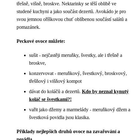
třešně, višně, broskve. Nektarinky se těší oblibě ve
studené kuchyni a jako součást dezertů. Avokádo je pro
svou jemnou oříškovou chuť oblíbenou součástí salátů a
pomazánek.
Peckové ovoce můžete:
sušit - nejčastěji meruňky, švestky, ale i třešně a
broskve,
konzervovat - meruňkový, švestkový, broskvový,
třešňový i višňový kompot
dávat do koláčů a dezertů.
Kdo by neznal kynutý
koláč se švestkami?!
vařit jako džemy a marmelády - meruňkový džem a
švestková povidla jsou klasika.
Příklady nejlepších druhů ovoce na zavařování a
povidla