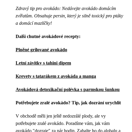
Zdravý tip pro avokádo: Nedávejte avokádo domácím
zvířatům. Obsahuje persin, který je silně toxický pro ptáky
a domácí mazlíčky!
Další chutné avokádové recepty:
Plněné grilované avokádo
Letní závitky s tahini dipem
Krevety s tatarákem z avokáda a manga
Avokádová detoxikační polévka s parmskou šunkou
Potřebujete zralé avokádo? Tip, jak dozrání urychlit
V obchodě měli jen ještě nedozrálé plody, ale vy
potřebujete zralé avokádo. Poradíme vám, jak vám
avokádo "dozraje" za pár hodin. Zabalte ho do alobalu a