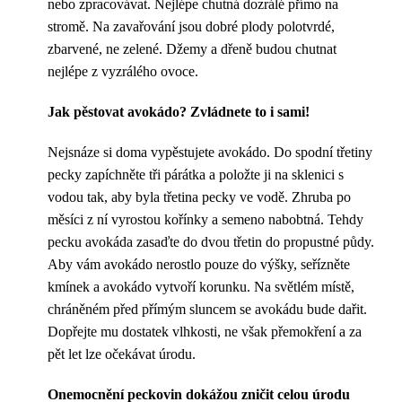
nebo zpracovávat. Nejlépe chutná dozrálé přímo na
stromě. Na zavařování jsou dobré plody polotvrdé,
zbarvené, ne zelené. Džemy a dřeně budou chutnat
nejlépe z vyzrálého ovoce.
Jak pěstovat avokádo? Zvládnete to i sami!
Nejsnáze si doma vypěstujete avokádo. Do spodní třetiny
pecky zapíchněte tři párátka a položte ji na sklenici s
vodou tak, aby byla třetina pecky ve vodě. Zhruba po
měsíci z ní vyrostou kořínky a semeno nabobtná. Tehdy
pecku avokáda zasaďte do dvou třetin do propustné půdy.
Aby vám avokádo nerostlo pouze do výšky, seřízněte
kmínek a avokádo vytvoří korunku. Na světlém místě,
chráněném před přímým sluncem se avokádu bude dařit.
Dopřejte mu dostatek vlhkosti, ne však přemokření a za
pět let lze očekávat úrodu.
Onemocnění peckovin dokážou zničit celou úrodu