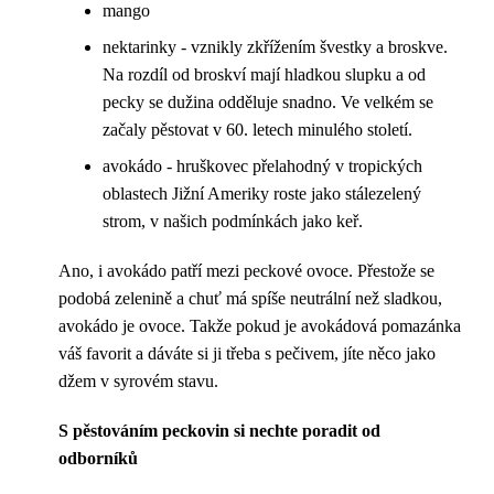
mango
nektarinky - vznikly zkřížením švestky a broskve.
Na rozdíl od broskví mají hladkou slupku a od
pecky se dužina odděluje snadno. Ve velkém se
začaly pěstovat v 60. letech minulého století.
avokádo - hruškovec přelahodný v tropických
oblastech Jižní Ameriky roste jako stálezelený
strom, v našich podmínkách jako keř.
Ano, i avokádo patří mezi peckové ovoce. Přestože se
podobá zelenině a chuť má spíše neutrální než sladkou,
avokádo je ovoce. Takže pokud je avokádová pomazánka
váš favorit a dáváte si ji třeba s pečivem, jíte něco jako
džem v syrovém stavu.
S pěstováním peckovin si nechte poradit od
odborníků