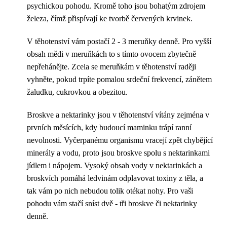
psychickou pohodu. Kromě toho jsou bohatým zdrojem
železa, čímž přispívají ke tvorbě červených krvinek.
V těhotenství vám postačí 2 - 3 meruňky denně. Pro vyšší
obsah mědi v meruňkách to s tímto ovocem zbytečně
nepřehánějte. Zcela se meruňkám v těhotenství raději
vyhněte, pokud trpíte pomalou srdeční frekvencí, zánětem
žaludku, cukrovkou a obezitou.
Broskve a nektarinky jsou v těhotenství vítány zejména v
prvních měsících, kdy budoucí maminku trápí ranní
nevolnosti. Vyčerpanému organismu vracejí zpět chybějící
minerály a vodu, proto jsou broskve spolu s nektarinkami
jídlem i nápojem. Vysoký obsah vody v nektarinkách a
broskvích pomáhá ledvinám odplavovat toxiny z těla, a
tak vám po nich nebudou tolik otékat nohy. Pro vaši
pohodu vám stačí sníst dvě - tři broskve či nektarinky
denně.