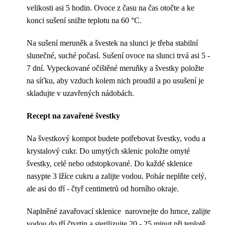
velikosti asi 5 hodin. Ovoce z času na čas otočte a ke
konci sušení snižte teplotu na 60 °C.
Na sušení meruněk a švestek na slunci je třeba stabilní
slunečné, suché počasí. Sušení ovoce na slunci trvá asi 5 -
7 dní. Vypeckované očištěné meruňky a švestky položte
na síťku, aby vzduch kolem nich proudil a po usušení je
skladujte v uzavřených nádobách.
Recept na zavařené švestky
Na švestkový kompot budete potřebovat švestky, vodu a
krystalový cukr. Do umytých sklenic položte omyté
švestky, celé nebo odstopkované. Do každé sklenice
nasypte 3 lžíce cukru a zalijte vodou. Pohár neplňte celý,
ale asi do tří - čtyř centimetrů od horního okraje.
Naplněné zavařovací sklenice narovnejte do hrnce, zalijte
vodou do tří čtvrtin a sterilizujte 20 - 25 minut při teplotě