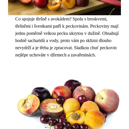
Co spojuje třešně s avokádem? Spolu s broskvemi,
třešněmi i švestkami patří k peckovinám. Peckoviny mají
jednu poměrně velkou pecku ukrytou v dužině. Obsahují
hodně sacharidů a vody, proto vám po sklizni dlouho
nevydrží a je třeba je zpracovat. Sladkou chuť peckovin
nejlépe uchováte v džemech a zavařeninách.