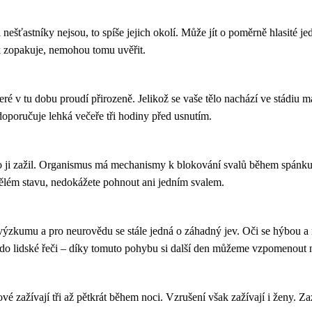
i nešťastníky nejsou, to spíše jejich okolí. Může jít o poměrně hlasit
k zopakuje, nemohou tomu uvěřit.
eré v tu dobu proudí přirozeně. Jelikož se vaše tělo nachází ve stádiu 
oporučuje lehká večeře tři hodiny před usnutím.
 ji zažil. Organismus má mechanismy k blokování svalů během spánku,
bdělém stavu, nedokážete pohnout ani jedním svalem.
zkumu a pro neurovědu se stále jedná o záhadný jev. Oči se hýbou a r
do lidské řeči – díky tomuto pohybu si další den můžeme vzpomenout na 
ažívají tři až pětkrát během noci. Vzrušení však zažívají i ženy. Zazn