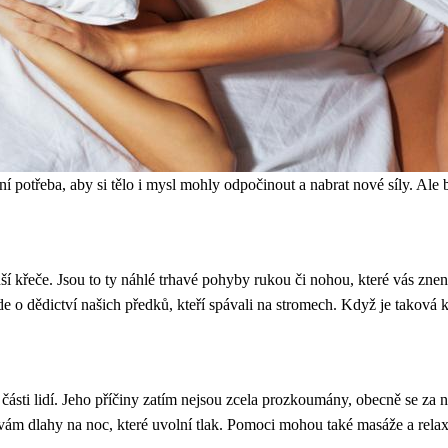
ní potřeba, aby si tělo i mysl mohly odpočinout a nabrat nové síly. Ale
í křeče. Jsou to ty náhlé trhavé pohyby rukou či nohou, které vás zne
e o dědictví našich předků, kteří spávali na stromech. Když je taková k
části lidí. Jeho příčiny zatím nejsou zcela prozkoumány, obecně se za 
í vám dlahy na noc, které uvolní tlak. Pomoci mohou také masáže a relax