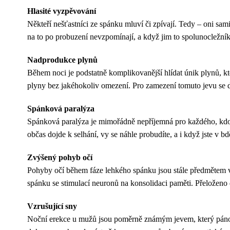
Hlasité vyzpěvování
Někteří nešťastníci ze spánku mluví či zpívají. Tedy – oni sam
na to po probuzení nevzpomínají, a když jim to spolunocležní
Nadprodukce plynů
Během noci je podstatně komplikovanější hlídat únik plynů, kt
plyny bez jakéhokoliv omezení. Pro zamezení tomuto jevu se d
Spánková paralýza
Spánková paralýza je mimořádně nepříjemná pro každého, kdo
občas dojde k selhání, vy se náhle probudíte, a i když jste v 
Zvýšený pohyb očí
Pohyby očí během fáze lehkého spánku jsou stále předmětem vý
spánku se stimulací neuronů na konsolidaci paměti. Přeloženo 
Vzrušující sny
Noční erekce u mužů jsou poměrně známým jevem, který pánové z