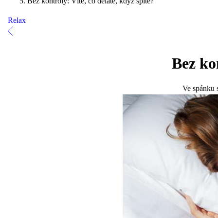
Bez kontroly: Víte, co děláte, když spíte?
Relax
Bez kon
Ve spánku s