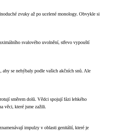
é jednoduché zvuky až po ucelené monology. Obvykle si
maximálního svalového uvolnění, střevo vypouští
 aby se nehýbaly podle vašich akčních snů. Ale
otují směrem dolů. Vědci spojují fázi lehkého
věci, které jsme zažili.
amenávají impulzy v oblasti genitálií, které je