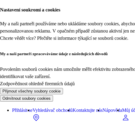
Nastavení soukromí a cookies
My a naši partneři používáme nebo ukládáme soubory cookies, abychom
personalizovanou reklamu. V opačném případě zůstanou aktivní jen n
Chcete vědět více? Přečtěte si informace týkající se
souborů cookie
.
My a naši partneři zpracováváme údaje z následujících důvodů
Povolením souborů cookies nám umožníte měřit efektivitu zobrazeného o
identifikovat vaše zařízení.
Zodpovědnost ohledně firemních údajů
Přijmout všechny soubory cookie
Odmítnout soubory cookies
Přihlásit se
Vyhledávač obchodů
Kontaktujte nás
Nápověda
Můj úč