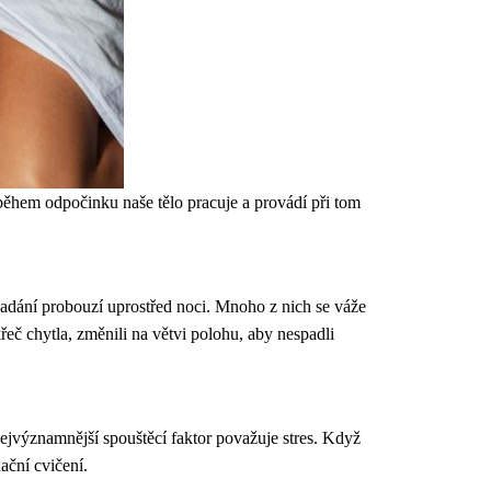
 během odpočinku naše tělo pracuje a provádí při tom
nadání probouzí uprostřed noci. Mnoho z nich se váže
řeč chytla, změnili na větvi polohu, aby nespadli
nejvýznamnější spouštěcí faktor považuje stres. Když
ační cvičení.