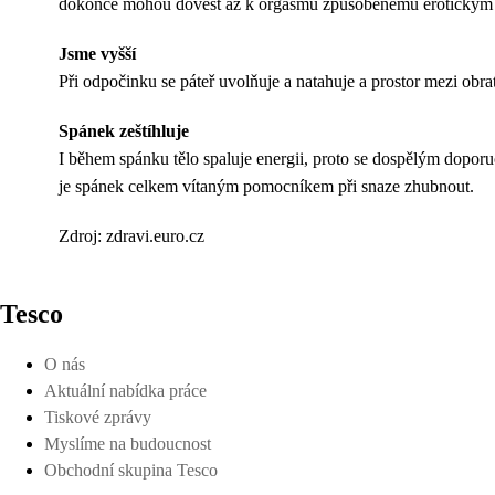
dokonce mohou dovést až k orgasmu způsobenému erotickým
Jsme vyšší
Při odpočinku se páteř uvolňuje a natahuje a prostor mezi obrat
Spánek zeštíhluje
I během spánku tělo spaluje energii, proto se dospělým doporu
je spánek celkem vítaným pomocníkem při snaze zhubnout.
Zdroj: zdravi.euro.cz
Tesco
O nás
Aktuální nabídka práce
Tiskové zprávy
Myslíme na budoucnost
Obchodní skupina Tesco