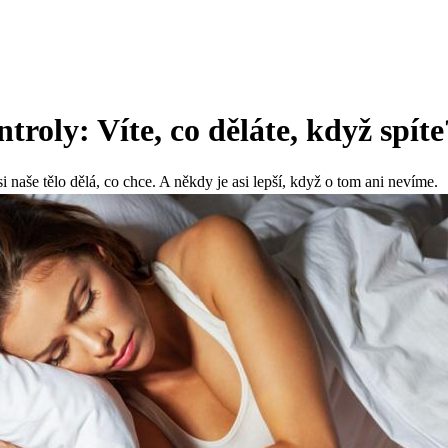
troly: Víte, co děláte, když spíte
i naše tělo dělá, co chce. A někdy je asi lepší, když o tom ani nevíme.