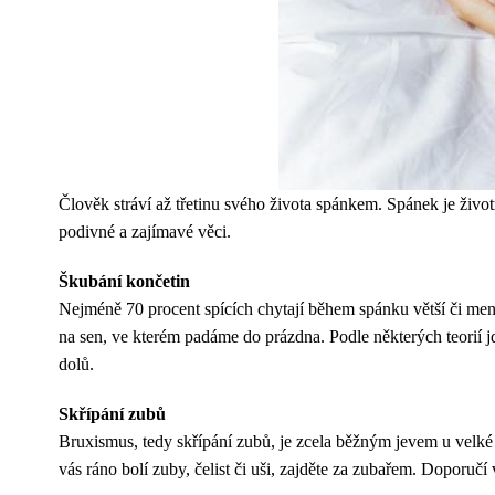
Člověk stráví až třetinu svého života spánkem. Spánek je život
podivné a zajímavé věci.
Škubání končetin
Nejméně 70 procent spících chytají během spánku větší či menš
na sen, ve kterém padáme do prázdna. Podle některých teorií jd
dolů.
Skřípání zubů
Bruxismus, tedy skřípání zubů, je zcela běžným jevem u velké 
vás ráno bolí zuby, čelist či uši, zajděte za zubařem. Doporuč