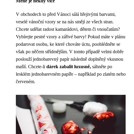
Méně je někdy více
V obchodech to před Vánoci sálá hřejivými barvami,
veselé vánoční vzory se na nás smějí ze všech stran.
Chcete udělat radost kamarádovi, dětem či vnoučatům?
Vybírejte pestré vzory a zářivé barvy! Pokud máte v plánu
podarovat osobu, ke které chováte úctu, poohlédněte se
však po něčem střídmějším. V tomto případě velmi dobře
poslouží jednobarevný papír následně doplněný vkusnou
mašlí. Chcete-li
dárek zabalit luxusně,
sáhněte po
lesklém jednobarevném papíře – například po zlatém nebo
červeném.