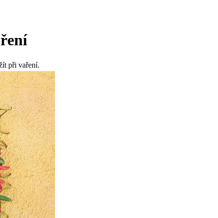
ření
t při vaření.