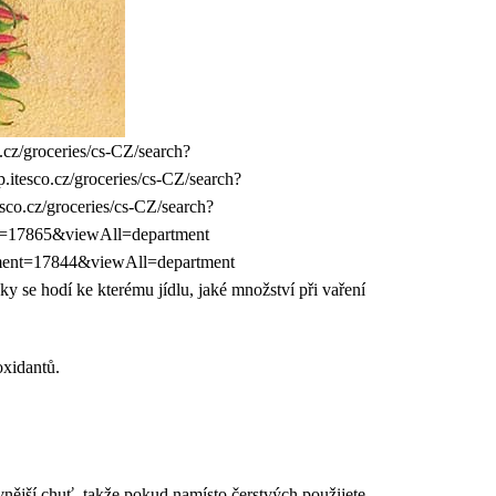
.cz/groceries/cs-CZ/search?
itesco.cz/groceries/cs-CZ/search?
co.cz/groceries/cs-CZ/search?
nt=17865&viewAll=department
artment=17844&viewAll=department
 se hodí ke kterému jídlu, jaké množství při vaření
oxidantů.
vnější chuť, takže pokud namísto čerstvých použijete