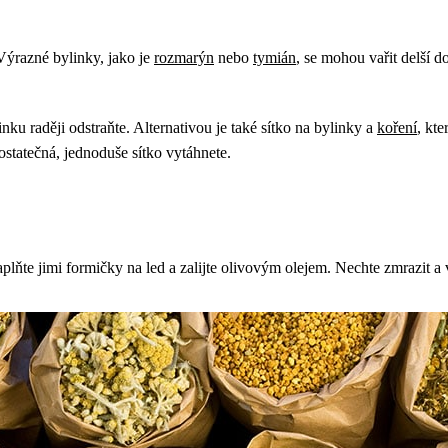
 Výrazné bylinky, jako je
rozmarýn
nebo
tymián
, se mohou vařit delší d
nku raději odstraňte. Alternativou je také sítko na bylinky a
koření
, kt
ostatečná, jednoduše sítko vytáhnete.
lňte jimi formičky na led a zalijte olivovým olejem. Nechte zmrazit a 