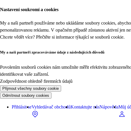
Nastavení soukromí a cookies
My a naši partneři používáme nebo ukládáme soubory cookies, abychom
personalizovanou reklamu. V opačném případě zůstanou aktivní jen n
Chcete vědět více? Přečtěte si informace týkající se
souborů cookie
.
My a naši partneři zpracováváme údaje z následujících důvodů
Povolením souborů cookies nám umožníte měřit efektivitu zobrazeného o
identifikovat vaše zařízení.
Zodpovědnost ohledně firemních údajů
Přijmout všechny soubory cookie
Odmítnout soubory cookies
Přihlásit se
Vyhledávač obchodů
Kontaktujte nás
Nápověda
Můj úč