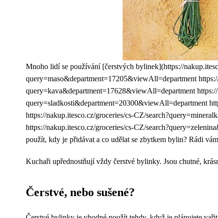
Mnoho lidí se používání [čerstvých bylinek](https://nakup.it
query=maso&department=17205&viewAll=department https://nak
query=kava&department=17628&viewAll=department https://naku
query=sladkosti&department=20300&viewAll=department http
https://nakup.itesco.cz/groceries/cs-CZ/search?query=miner
https://nakup.itesco.cz/groceries/cs-CZ/search?query=zelenin
použít, kdy je přidávat a co udělat se zbytkem bylin? Rádi v
Kuchaři upřednostňují vždy čerstvé bylinky. Jsou chutné, krásn
Čerstvé, nebo sušené?
Čerstvé bylinky
je vhodné použít tehdy, když je plánujete vaři