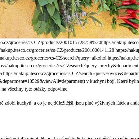
esco.cz/groceries/cs-CZ/products/2001015728758%20https://nakup.itesco
up.itesco.cz/groceries/cs-CZ/products/2001000141128 https://nakup.
p.itesco.cz/groceries/cs-CZ/search?query=alkohol https://nakup.ites
s://nakup.itesco.cz/groceries/cs-CZ/search?query=orechy&departme
alka https://nakup.itesco.cz/groceries/cs-CZ/search?query=ovoce&dep
a&department=18529&viewAll=department) v kuchyni bojí. Které bylinky
ám na všechny tyto otázky odpovíme.
ě zdobí kuchyň, a co je nejdůležitější, jsou plné výživných látek a anti
t méně než 45 minut. Naopak sušené bylinky jsou silnější a mají intenzi