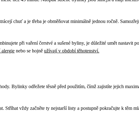
ácejí chuť a je třeba je obměňovat minimálně jednou ročně. Samozřejmě
binujete při vaření čerstvé a sušené byliny, je důležité umět nastavit 
 alergie
nebo se hojně
užívají v období těhotenství.
. Bylinky odřežete těsně před použitím, čímž zajistíte jejich maximáln
hat. Stříhat vždy začněte ty nejstarší listy a postupně pokračujte k těm m