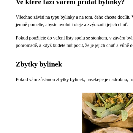
Ve které fázi vaření přidat bylinky?
Všechno závisí na typu bylinky a na tom, čeho chcete docílit.
jemně pomelte, abyste uvolnili oleje a zvýraznili jejich chuť.
Pokud použijete do vaření listy spolu se stonkem, v závěru byli
pohromadě, a když budete mít pocit, že je jejich chuť a vůně d
Zbytky bylinek
Pokud vám zůstanou zbytky bylinek, nasekejte je nadrobno, nap