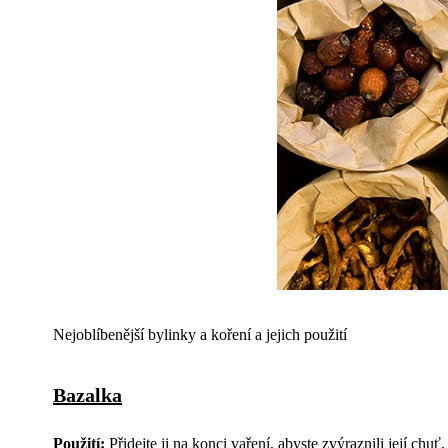
Nejoblíbenější bylinky a koření a jejich použití
Bazalka
Použití:
Přidejte ji na konci vaření, abyste zvýraznili její chuť.