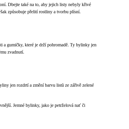
ní. Dbejte také na to, aby jejich listy nebyly křivé
ak způsobuje přelití rostliny a tvorbu plísní.
ti a gumičky, které je drží pohromadě. Ty bylinky jen
nému zvadnutí.
liny jen rozdrtí a změní barvu listů ze zářivě zelené
vnější. Jemné bylinky, jako je petrželová nať či