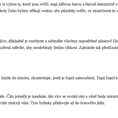
i vybrat ty, které jsou svěží, mají zářivou barvu a hlavně intenzivně vo
ty často byliny stříkají vodou, aby působily svěže, ve skutečnosti to vš
ičce, důkladně je rozeberte a odstraňte všechny nepotřebné plastové čás
 kořenů odřežte, aby neodebíraly listům vlhkost. Zabráníte tak předčas
házíte do mixéru, zkontrolujte, jestli je čepel nabroušená. Tupá čepel by
íte. Čím jemněji je nasekáte, tím více se uvolní olej a vůně bude intenzi
hle ztrácejí vůni. Tyto bylinky přidávejte až do hotového jídla.