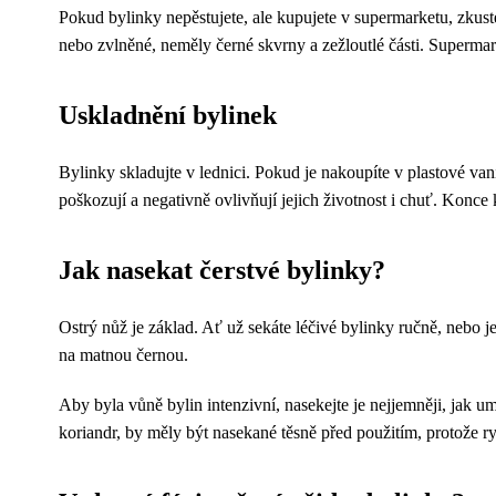
Pokud bylinky nepěstujete, ale kupujete v supermarketu, zkuste s
nebo zvlněné, neměly černé skvrny a zežloutlé části. Supermarke
Uskladnění bylinek
Bylinky skladujte v lednici. Pokud je nakoupíte v plastové van
poškozují a negativně ovlivňují jejich životnost i chuť. Konce
Jak nasekat čerstvé bylinky?
Ostrý nůž je základ. Ať už sekáte léčivé bylinky ručně, nebo je 
na matnou černou.
Aby byla vůně bylin intenzivní, nasekejte je nejjemněji, jak um
koriandr, by měly být nasekané těsně před použitím, protože ryc