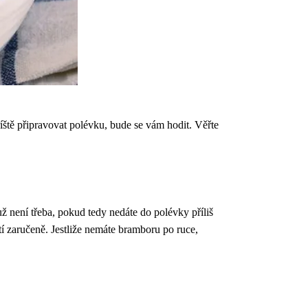
říště připravovat polévku, bude se vám hodit. Věřte
 není třeba, pokud tedy nedáte do polévky příliš
í zaručeně. Jestliže nemáte bramboru po ruce,