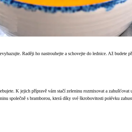
 nevyhazujte. Raději ho nastrouhejte a schovejte do lednice. Až budete p
ujete. K jejich přípravě vám stačí zeleninu rozmixovat a zahušťovat už
ninu společně s bramborou, která díky své škrobovitosti polévku zahust