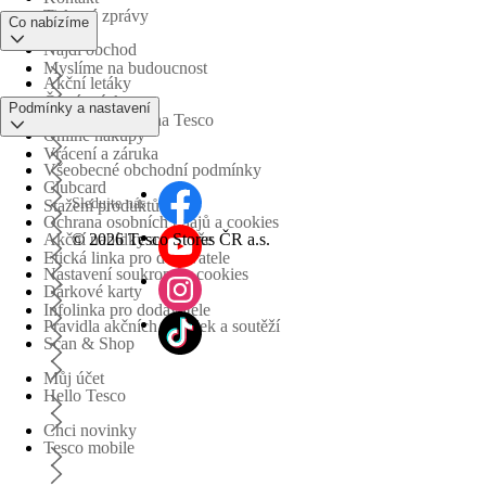
Tiskové zprávy
Co nabízíme
Najdi obchod
Myslíme na budoucnost
Akční letáky
Časté otázky
Podmínky a nastavení
Obchodní skupina Tesco
Online nákupy
Vrácení a záruka
Všeobecné obchodní podmínky
Clubcard
Sledujte nás
Stažení produktů
Ochrana osobních údajů a cookies
©
2026 Tesco Stores ČR a.s.
Akční nabídky a soutěže
Etická linka pro dodavatele
Nastavení soukromí a cookies
Dárkové karty
Infolinka pro dodavatele
Pravidla akčních nabídek a soutěží
Scan & Shop
Můj účet
Hello Tesco
Chci novinky
Tesco mobile