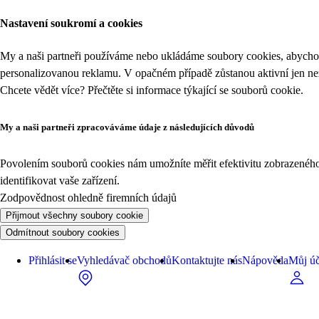
Nastavení soukromí a cookies
My a naši partneři používáme nebo ukládáme soubory cookies, abychom
personalizovanou reklamu. V opačném případě zůstanou aktivní jen n
Chcete vědět více? Přečtěte si informace týkající se
souborů cookie
.
My a naši partneři zpracováváme údaje z následujících důvodů
Povolením souborů cookies nám umožníte měřit efektivitu zobrazeného o
identifikovat vaše zařízení.
Zodpovědnost ohledně firemních údajů
Přijmout všechny soubory cookie
Odmítnout soubory cookies
Přihlásit se
Vyhledávač obchodů
Kontaktujte nás
Nápověda
Můj úč