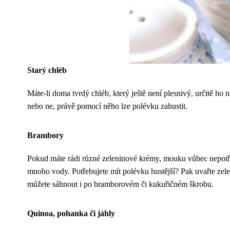
Starý chléb
Máte-li doma tvrdý chléb, který ještě není plesnivý, určitě ho
nebo ne, právě pomocí něho lze polévku zahustit.
Brambory
Pokud máte rádi různé zeleninové krémy, mouku vůbec nepotřeb
mnoho vody. Potřebujete mít polévku hustější? Pak uvařte zele
můžete sáhnout i po bramborovém či kukuřičném škrobu.
Quinoa, pohanka či jáhly