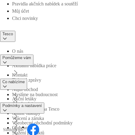
Pravidla akčních nabídek a soutěží
Můj účet
Chci novinky
Tesco
O nás
Pomůžeme vám
Aktuální nabídka práce
Kontakt
Tiskové zprávy
Co nabízíme
Najdi obchod
Myslíme na budoucnost
Akční letáky
Časté otázky
Podmínky a nastavení
Obchodní skupina Tesco
Online nákupy
Vrácení a záruka
Všeobecné obchodní podmínky
Clubcard
Sledujte nás
Stažení produktů