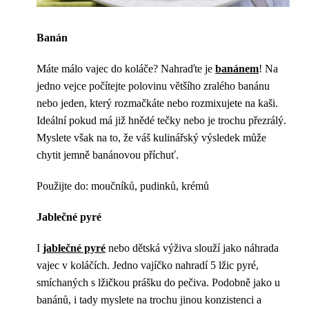
Banán
Máte málo vajec do koláče? Nahraďte je
banánem
! Na
jedno vejce počítejte polovinu většího zralého banánu
nebo jeden, který rozmačkáte nebo rozmixujete na kaši.
Ideální pokud má již hnědé tečky nebo je trochu přezrálý.
Myslete však na to, že váš kulinářský výsledek může
chytit jemně banánovou příchuť.
Použijte do: moučníků, pudinků, krémů
Jablečné pyré
I
jablečné pyré
nebo dětská výživa slouží jako náhrada
vajec v koláčích. Jedno vajíčko nahradí 5 lžic pyré,
smíchaných s lžičkou prášku do pečiva. Podobně jako u
banánů, i tady myslete na trochu jinou konzistenci a