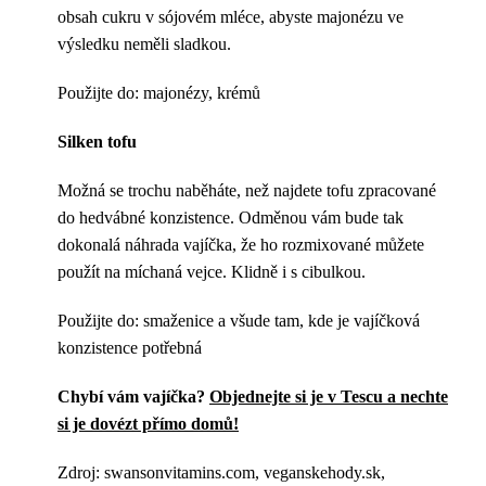
obsah cukru v sójovém mléce, abyste majonézu ve
výsledku neměli sladkou.
Použijte do: majonézy, krémů
Silken tofu
Možná se trochu naběháte, než najdete tofu zpracované
do hedvábné konzistence. Odměnou vám bude tak
dokonalá náhrada vajíčka, že ho rozmixované můžete
použít na míchaná vejce. Klidně i s cibulkou.
Použijte do: smaženice a všude tam, kde je vajíčková
konzistence potřebná
Chybí vám vajíčka?
Objednejte si je v Tescu a nechte
si je dovézt přímo domů!
Zdroj: swansonvitamins.com, veganskehody.sk,