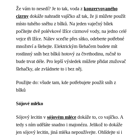
Že vám to nesedí? Je to tak, voda z
konzervovaného
cizrny
dokáže nahradit vajíčko až tak, že ji můžete použít
místo tuhého sněhu z bílků. Na jeden vaječný bílek
počítejte dvě polévkové lžíce cizrnové vody, na jedno celé
vejce tři lžíce. Nálev sceďte přes sítko, odeberte potřebné
množství a šlehejte. Elektrickým šlehačem budete mít
rostlinný sníh bez bílků hotový za čtvrthodinu, ručně to
bude trvat déle. Pro lepší výsledek můžete přidat ztužovač
šlehačky, ale zvládnete to i bez něj.
Použijte do: všude tam, kde potřebujete použít sníh z
bílků
Sójové mléko
Sójový lecitin v
sójovém mléce
dokáže to, co vajíčko. A
tedy s ním uděláte snadno i majonézu. Jelikož to dokáže
jen sójový lecitin, jiná mléka nepoužívejte. Ohlídejte si i