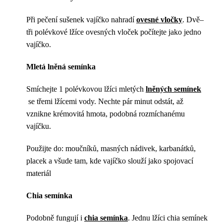
Při pečení sušenek vajíčko nahradí
ovesné vločky
. Dvě–
tři polévkové lžíce ovesných vloček počítejte jako jedno
vajíčko.
Mletá lněná semínka
Smíchejte 1 polévkovou lžíci mletých
lněných semínek
se třemi lžícemi vody. Nechte pár minut odstát, až
vznikne krémovitá hmota, podobná rozmíchanému
vajíčku.
Použijte do: moučníků, masných nádivek, karbanátků,
placek a všude tam, kde vajíčko slouží jako spojovací
materiál
Chia semínka
Podobně fungují i
chia semínka
. Jednu lžíci chia semínek