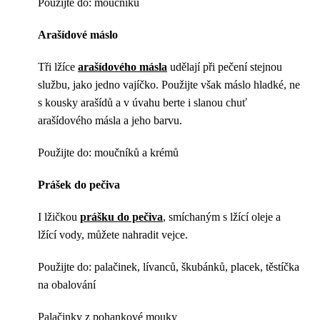
Použijte do: moučníků
Arašídové máslo
Tři lžíce
arašídového másla
udělají při pečení stejnou
službu, jako jedno vajíčko. Použijte však máslo hladké, ne
s kousky arašídů a v úvahu berte i slanou chuť
arašídového másla a jeho barvu.
Použijte do: moučníků a krémů
Prášek do pečiva
I lžičkou
prášku do pečiva
, smíchaným s lžící oleje a
lžící vody, můžete nahradit vejce.
Použijte do: palačinek, lívanců, škubánků, placek, těstíčka
na obalování
Palačinky z pohankové mouky