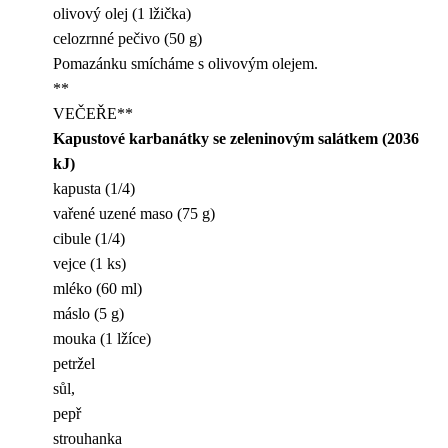
olivový olej (1 lžička)
celozrnné pečivo (50 g)
Pomazánku smícháme s olivovým olejem.
**
VEČEŘE**
Kapustové karbanátky se zeleninovým salátkem (2036
kJ)
kapusta (1/4)
vařené uzené maso (75 g)
cibule (1/4)
vejce (1 ks)
mléko (60 ml)
máslo (5 g)
mouka (1 lžíce)
petržel
sůl,
pepř
strouhanka