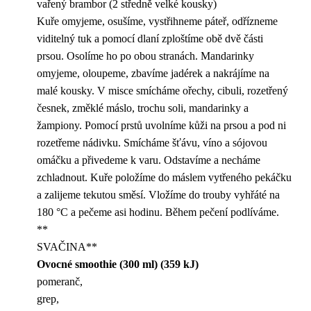
vařený brambor (2 středně velké kousky)
Kuře omyjeme, osušíme, vystřihneme páteř, odřízneme
viditelný tuk a pomocí dlaní zploštíme obě dvě části
prsou. Osolíme ho po obou stranách. Mandarinky
omyjeme, oloupeme, zbavíme jadérek a nakrájíme na
malé kousky. V misce smícháme ořechy, cibuli, rozetřený
česnek, změklé máslo, trochu soli, mandarinky a
žampiony. Pomocí prstů uvolníme kůži na prsou a pod ni
rozetřeme nádivku. Smícháme šťávu, víno a sójovou
omáčku a přivedeme k varu. Odstavíme a necháme
zchladnout. Kuře položíme do máslem vytřeného pekáčku
a zalijeme tekutou směsí. Vložíme do trouby vyhřáté na
180 °C a pečeme asi hodinu. Během pečení podlíváme.
**
SVAČINA**
Ovocné smoothie (300 ml) (359 kJ)
pomeranč,
grep,