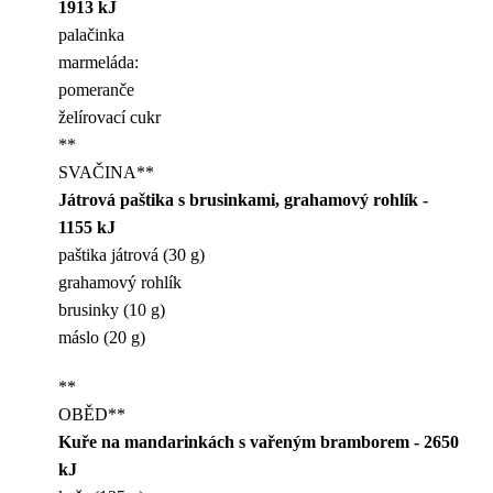
1913 kJ
palačinka
marmeláda:
pomeranče
želírovací cukr
**
SVAČINA**
Játrová paštika s brusinkami, grahamový rohlík -
1155 kJ
paštika játrová (30 g)
grahamový rohlík
brusinky (10 g)
máslo (20 g)
**
OBĚD**
Kuře na mandarinkách s vařeným bramborem - 2650
kJ