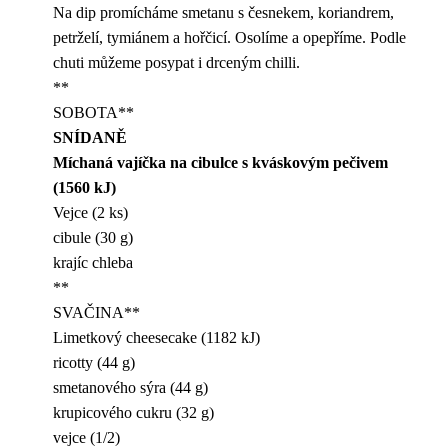
Na dip promícháme smetanu s česnekem, koriandrem,
petrželí, tymiánem a hořčicí. Osolíme a opepříme. Podle
chuti můžeme posypat i drceným chilli.
**
SOBOTA**
SNÍDANĚ
Míchaná vajíčka na cibulce s kváskovým pečivem
(1560 kJ)
Vejce (2 ks)
cibule (30 g)
krajíc chleba
**
SVAČINA**
Limetkový cheesecake (1182 kJ)
ricotty (44 g)
smetanového sýra (44 g)
krupicového cukru (32 g)
vejce (1/2)