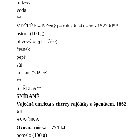
mrkev,
voda
**
VEČEŘE – Pečený pstruh s kuskusem - 1523 kJ**
pstruh (100 g)
olivový olej (1 lžíce)
česnek
pepř,
sůl
kuskus (3 lžíce)
**
STŘEDA**
SNÍDANĚ
Vaječná omeleta s cherry rajčátky a špenátem, 1862
kJ
SVAČINA
Ovocná miska – 774 kJ
pomelo (100 g)