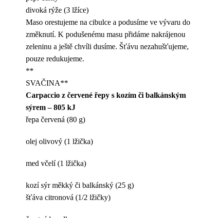
divoká rýže (3 lžíce)
Maso orestujeme na cibulce a podusíme ve vývaru do
změknutí. K podušenému masu přidáme nakrájenou
zeleninu a ještě chvíli dusíme. Šťávu nezahušťujeme,
pouze redukujeme.
**
SVAČINA**
Carpaccio z červené řepy s kozím či balkánským
sýrem – 805 kJ
řepa červená (80 g)
olej olivový (1 lžička)
med včelí (1 lžička)
kozí sýr měkký či balkánský (25 g)
šťáva citronová (1/2 lžičky)