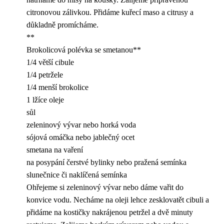
citronovou zálivkou. Přidáme kuřecí maso a citrusy a
důkladně promícháme.
**
Brokolicová polévka se smetanou**
1/4 větší cibule
1/4 petržele
1/4 menší brokolice
1 lžíce oleje
sůl
zeleninový vývar nebo horká voda
sójová omáčka nebo jablečný ocet
smetana na vaření
na posypání čerstvé bylinky nebo pražená semínka
slunečnice či naklíčená semínka
Ohřejeme si zeleninový vývar nebo dáme vařit do
konvice vodu. Necháme na oleji lehce zesklovatět cibuli a
přidáme na kostičky nakrájenou petržel a dvě minuty