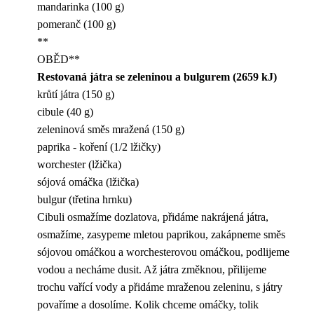
mandarinka (100 g)
pomeranč (100 g)
**
OBĚD**
Restovaná játra se zeleninou a bulgurem (2659 kJ)
krůtí játra (150 g)
cibule (40 g)
zeleninová směs mražená (150 g)
paprika - koření (1/2 lžičky)
worchester (lžička)
sójová omáčka (lžička)
bulgur (třetina hrnku)
Cibuli osmažíme dozlatova, přidáme nakrájená játra,
osmažíme, zasypeme mletou paprikou, zakápneme směs
sójovou omáčkou a worchesterovou omáčkou, podlijeme
vodou a necháme dusit. Až játra změknou, přilijeme
trochu vařící vody a přidáme mraženou zeleninu, s játry
povaříme a dosolíme. Kolik chceme omáčky, tolik