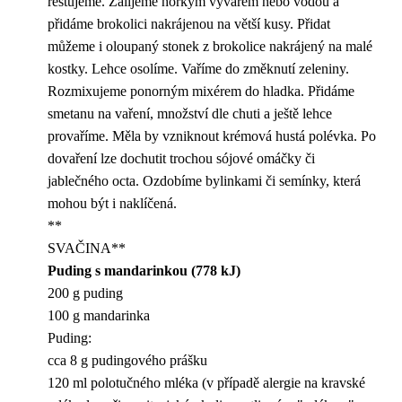
restujeme. Zalijeme horkým vývarem nebo vodou a
přidáme brokolici nakrájenou na větší kusy. Přidat
můžeme i oloupaný stonek z brokolice nakrájený na malé
kostky. Lehce osolíme. Vaříme do změknutí zeleniny.
Rozmixujeme ponorným mixérem do hladka. Přidáme
smetanu na vaření, množství dle chuti a ještě lehce
provaříme. Měla by vzniknout krémová hustá polévka. Po
dovaření lze dochutit trochou sójové omáčky či
jablečného octa. Ozdobíme bylinkami či semínky, která
mohou být i naklíčená.
**
SVAČINA**
Puding s mandarinkou (778 kJ)
200 g puding
100 g mandarinka
Puding:
cca 8 g pudingového prášku
120 ml polotučného mléka (v případě alergie na kravské