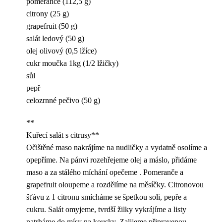
pomeranče (112,5 g)
citrony (25 g)
grapefruit (50 g)
salát ledový (50 g)
olej olivový (0,5 lžíce)
cukr moučka 1kg (1/2 lžičky)
sůl
pepř
celozrnné pečivo (50 g)
**
Kuřecí salát s citrusy**
Očištěné maso nakrájíme na nudličky a vydatně osolíme a
opepříme. Na pánvi rozehřejeme olej a máslo, přidáme
maso a za stálého míchání opečeme . Pomeranče a
grapefruit oloupeme a rozdělíme na měsíčky. Citronovou
šťávu z 1 citronu smícháme se špetkou soli, pepře a
cukru. Salát omyjeme, tvrdší žilky vykrájíme a listy
natrháme do mísy na kousky. Zalijeme připravenou