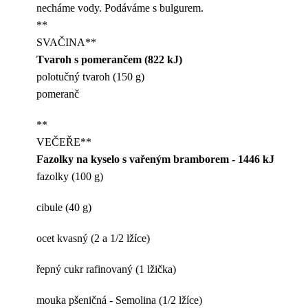
necháme vody. Podáváme s bulgurem.
**
SVAČINA**
Tvaroh s pomerančem (822 kJ)
polotučný tvaroh (150 g)
pomeranč
**
VEČEŘE**
Fazolky na kyselo s vařeným bramborem - 1446 kJ
fazolky (100 g)
cibule (40 g)
ocet kvasný (2 a 1/2 lžíce)
řepný cukr rafinovaný (1 lžička)
mouka pšeničná - Semolina (1/2 lžíce)