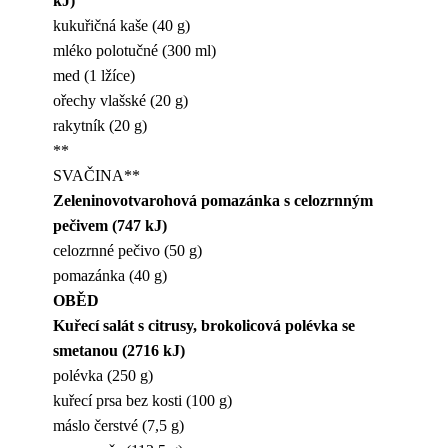
kJ)
kukuřičná kaše (40 g)
mléko polotučné (300 ml)
med (1 lžíce)
ořechy vlašské (20 g)
rakytník (20 g)
**
SVAČINA**
Zeleninovotvarohová pomazánka s celozrnným
pečivem (747 kJ)
celozrnné pečivo (50 g)
pomazánka (40 g)
OBĚD
Kuřecí salát s citrusy, brokolicová polévka se
smetanou (2716 kJ)
polévka (250 g)
kuřecí prsa bez kosti (100 g)
máslo čerstvé (7,5 g)