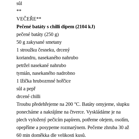
sůl
**
VEČEŘE**
Pečené batáty s chilli dipem (2104 kJ)
pečené batáty (250 g)
50 g zakysané smetany
1 stroužku česneku, drcený
koriandru, nasekaného nahrubo
petržel nasekané nahrubo
tymián, nasekaného nadrobno
1 lžička hrubozrnné hořčice
sůl a pepř
drcené chilli
Troubu předehřejeme na 200 °C. Batáty omyjeme, slupku
ponecháme a nakrájíme na čtverce. Vyskládáme je na
plech vyložený pečicím papírem, potřeme olejem, osolím,
opepříme a posypeme rozmarýnem. Pečeme zhruba 30 až
60 min doměkka dle velikosti kusů.