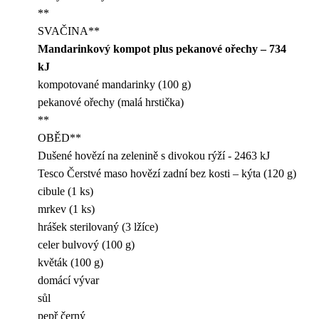
**
SVAČINA**
Mandarinkový kompot plus pekanové ořechy – 734
kJ
kompotované mandarinky (100 g)
pekanové ořechy (malá hrstička)
**
OBĚD**
Dušené hovězí na zelenině s divokou rýží - 2463 kJ
Tesco Čerstvé maso hovězí zadní bez kosti – kýta (120 g)
cibule (1 ks)
mrkev (1 ks)
hrášek sterilovaný (3 lžíce)
celer bulvový (100 g)
květák (100 g)
domácí vývar
sůl
pepř černý