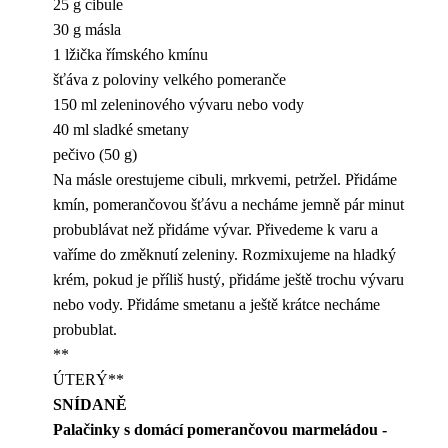
25 g cibule
30 g másla
1 lžička římského kmínu
šťáva z poloviny velkého pomeranče
150 ml zeleninového vývaru nebo vody
40 ml sladké smetany
pečivo (50 g)
Na másle orestujeme cibuli, mrkvemi, petržel. Přidáme
kmín, pomerančovou šťávu a necháme jemně pár minut
probublávat než přidáme vývar. Přivedeme k varu a
vaříme do změknutí zeleniny. Rozmixujeme na hladký
krém, pokud je příliš hustý, přidáme ještě trochu vývaru
nebo vody. Přidáme smetanu a ještě krátce necháme
probublat.
**
ÚTERÝ**
SNÍDANĚ
Palačinky s domácí pomerančovou marmeládou -