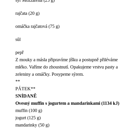
sýr Mozzarella (25 g)
rajčata (20 g)
omáčka rajčatová (75 g)
sůl
pepř
Z mouky a másla připravíme jíšku a postupně přiléváme
mléko. Vaříme do zhoustnutí. Opakujeme vrstvu pasty a
zeleniny a omáčky. Posypeme sýrem.
**
PÁTEK**
SNÍDANĚ
Ovesný muffin s jogurtem a mandarinkami (1134 kJ)
muffin (100 g)
jogurt (125 g)
mandarinky (50 g)