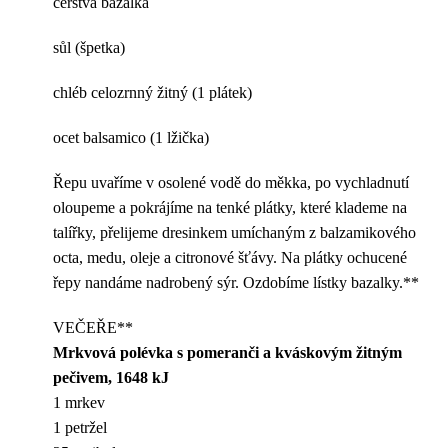
čerstvá bazalka
sůl (špetka)
chléb celozrnný žitný (1 plátek)
ocet balsamico (1 lžička)
Řepu uvaříme v osolené vodě do měkka, po vychladnutí
oloupeme a pokrájíme na tenké plátky, které klademe na
talířky, přelijeme dresinkem umíchaným z balzamikového
octa, medu, oleje a citronové šťávy. Na plátky ochucené
řepy nandáme nadrobený sýr. Ozdobíme lístky bazalky.**
VEČEŘE**
Mrkvová polévka s pomeranči a kváskovým žitným
pečivem, 1648 kJ
1 mrkev
1 petržel