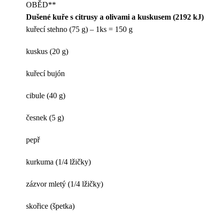
OBĚD**
Dušené kuře s citrusy a olivami a kuskusem (2192 kJ)
kuřecí stehno (75 g) – 1ks = 150 g
kuskus (20 g)
kuřecí bujón
cibule (40 g)
česnek (5 g)
pepř
kurkuma (1/4 lžičky)
zázvor mletý (1/4 lžičky)
skořice (špetka)