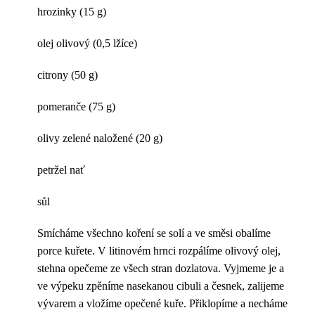
hrozinky (15 g)
olej olivový (0,5 lžíce)
citrony (50 g)
pomeranče (75 g)
olivy zelené naložené (20 g)
petržel nať
sůl
Smícháme všechno koření se solí a ve směsi obalíme
porce kuřete. V litinovém hrnci rozpálíme olivový olej,
stehna opečeme ze všech stran dozlatova. Vyjmeme je a
ve výpeku zpěníme nasekanou cibuli a česnek, zalijeme
vývarem a vložíme opečené kuře. Přiklopíme a necháme