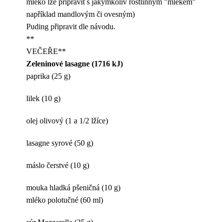
mléko lze připravit s jakýmkoliv rostlinným "mlékem"
například mandlovým či ovesným)
Puding připravit dle návodu.
**
VEČEŘE**
Zeleninové lasagne (1716 kJ)
paprika (25 g)
lilek (10 g)
olej olivový (1 a 1/2 lžíce)
lasagne syrové (50 g)
máslo čerstvé (10 g)
mouka hladká pšeničná (10 g)
mléko polotučné (60 ml)