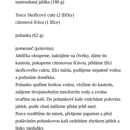
nastrouhaná jablka (180 g)
Tesco Skořicový cukr (2 lžičky)
citronová šťáva (1 lžíce)
pohanka (62 g)
pomeranč (polovina)
Jablíčka oloupeme, nakrájíme na čtvrtky, dáme do
kastrolu, pokapeme citronovou šťávou, přidáme lžíci
skořicového cukru, lžíci másla, podlijeme nepatrně vodou
a podusíme doměkka.
Pohanku spaříme horkou vodou, vložíme do kastrolu,
zalijeme dvojnásobným množstvím vody a zvolna
uvaříme na kaši. Do pohankové kaše vmícháme polovinu
jablek, podle chuti můžeme přidat ještě med.
Porce rozdělíme do misek, přelijeme jogurtem a před
podáváním pohankovou kaši ozdobíme zbytkem jablek a
lístky meduňky.