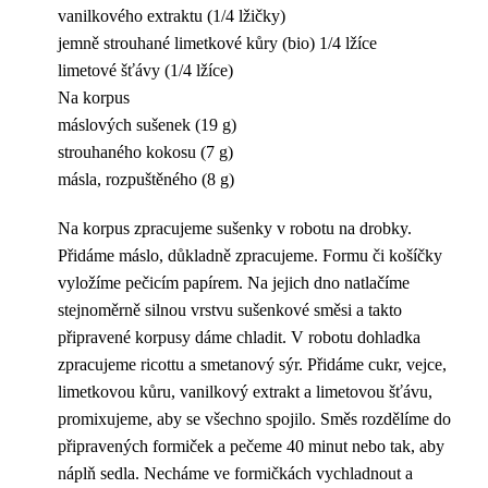
vanilkového extraktu (1/4 lžičky)
jemně strouhané limetkové kůry (bio) 1/4 lžíce
limetové šťávy (1/4 lžíce)
Na korpus
máslových sušenek (19 g)
strouhaného kokosu (7 g)
másla, rozpuštěného (8 g)
Na korpus zpracujeme sušenky v robotu na drobky.
Přidáme máslo, důkladně zpracujeme. Formu či košíčky
vyložíme pečicím papírem. Na jejich dno natlačíme
stejnoměrně silnou vrstvu sušenkové směsi a takto
připravené korpusy dáme chladit. V robotu dohladka
zpracujeme ricottu a smetanový sýr. Přidáme cukr, vejce,
limetkovou kůru, vanilkový extrakt a limetovou šťávu,
promixujeme, aby se všechno spojilo. Směs rozdělíme do
připravených formiček a pečeme 40 minut nebo tak, aby
náplň sedla. Necháme ve formičkách vychladnout a