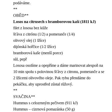
podáváme.
**
OBĚD**
Losos na citrusech s bramborovou kaší (1811 kJ)
filet z lososa bez kůže
šťáva z citrónu (1/2) a pomeranče (1/4)
olivový olej (1 lžíce)
dijónská hořčice (1/2 lžíce)
bramborová kaše (menší porce)
sůl, pepř
Lososa osolíme a opepříme a dáme marinovat alespoň na
10 min spolu s polovinou šťávy z citronu, pomeranče a se
2 lžícemi olivového oleje. Pak rybu přendáme do
pekáčku, aby uprostřed zůstal růžový.
**
SVAČINA**
Hummus s celozrnným pečivem (911 kJ)
Hummus – cizrnová pomazánka (50 g)