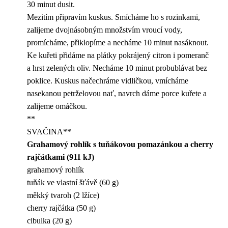
30 minut dusit.
Mezitím připravím kuskus. Smícháme ho s rozinkami,
zalijeme dvojnásobným množstvím vroucí vody,
promícháme, přiklopíme a necháme 10 minut nasáknout.
Ke kuřeti přidáme na plátky pokrájený citron i pomeranč
a hrst zelených oliv. Necháme 10 minut probublávat bez
poklice. Kuskus načechráme vidličkou, vmícháme
nasekanou petrželovou nať, navrch dáme porce kuřete a
zalijeme omáčkou.
**
SVAČINA**
Grahamový rohlík s tuňákovou pomazánkou a cherry
rajčátkami (911 kJ)
grahamový rohlík
tuňák ve vlastní šťávě (60 g)
měkký tvaroh (2 lžíce)
cherry rajčátka (50 g)
cibulka (20 g)