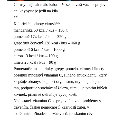
Citrusy mají tak málo kalorií, že se na vaší váze neprojeví,
ani kdybyste je jedli na kila.
**
Kalorické hodnoty citrusů**
mandarinka 60 kcal / kus – 150 g
pomeranč 174 kcal / kus – 350 g
grapefruit červený 138 kcal / kus – 460 g
pomelo 416 kcal / kus – 1000 g
citron 13 kcal / kus – 100 g
limeta 25 kcal / kus – 90 g
Pomeranče, mandarinky, grepy, pomelo, citróny i limety
obsahují množství vitaminu C, silného antioxidantu, který
zlepšuje obranyschopnost organismu, urychluje hojení
ran, podporuje vstřebávání železa, stimuluje tvorbu bílých
krvinek, příznivě ovlivňuje vývoj kostí.
Nedostatek vitaminu C se projeví únavou, problémy s
trávením, častou nemocností, kazivostí zubů, v
extrémních případech krvácivostí, praskáním cév,