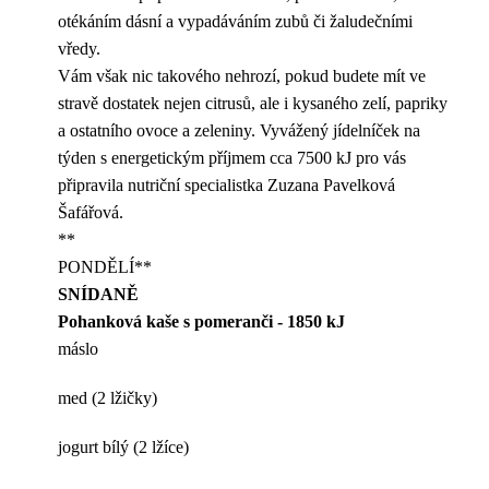
otékáním dásní a vypadáváním zubů či žaludečními
vředy.
Vám však nic takového nehrozí, pokud budete mít ve
stravě dostatek nejen citrusů, ale i kysaného zelí, papriky
a ostatního ovoce a zeleniny. Vyvážený jídelníček na
týden s energetickým příjmem cca 7500 kJ pro vás
připravila nutriční specialistka Zuzana Pavelková
Šafářová.
**
PONDĚLÍ**
SNÍDANĚ
Pohanková kaše s pomeranči - 1850 kJ
máslo
med (2 lžičky)
jogurt bílý (2 lžíce)