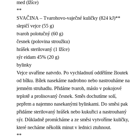
med (lžíce)
**
SVAČINA – Tvarohovo-vaječné kuličky (824 kJ)**
slepičí vejce (55 g)
tvaroh polotučný (60 g)
česnek (polovina stroužku)
hrášek sterilovaný (1 lžíce)
sýr eidam 45% (20 g)
bylinky
Vejce uvaříme natvrdo. Po vychladnutí oddělíme žloutek
od bílku. Bílek nasekáme nadrobno nebo nastrouháme na
jemném struhadlu. Přidáme tvaroh, máslo v pokojové
teplotě a prolisovaný česnek. Směs dochutíme solí,
pepřem a najemno nasekanými bylinkami. Do směsi pak
přidáme sterilovaný hrášek nebo kukuřici a nastrouhaný
sýr. Důkladně promícháme a ze směsi vytvoříme kuličky,
které necháme několik minut v lednici ztuhnout.
**