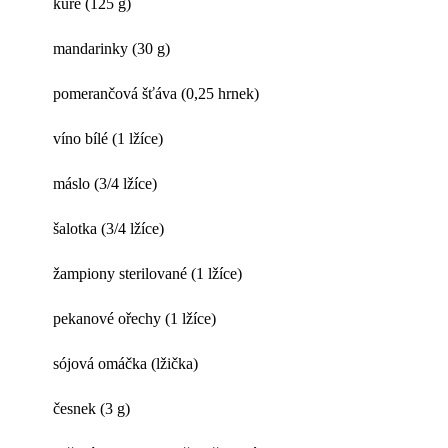
kuře (125 g)
mandarinky (30 g)
pomerančová šťáva (0,25 hrnek)
víno bílé (1 lžíce)
máslo (3/4 lžíce)
šalotka (3/4 lžíce)
žampiony sterilované (1 lžíce)
pekanové ořechy (1 lžíce)
sójová omáčka (lžička)
česnek (3 g)