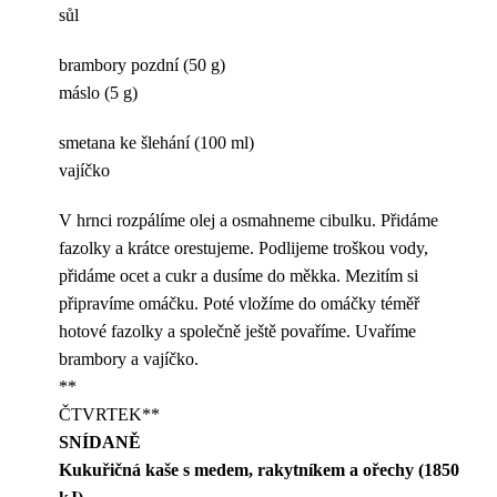
sůl
brambory pozdní (50 g)
máslo (5 g)
smetana ke šlehání (100 ml)
vajíčko
V hrnci rozpálíme olej a osmahneme cibulku. Přidáme
fazolky a krátce orestujeme. Podlijeme troškou vody,
přidáme ocet a cukr a dusíme do měkka. Mezitím si
připravíme omáčku. Poté vložíme do omáčky téměř
hotové fazolky a společně ještě povaříme. Uvaříme
brambory a vajíčko.
**
ČTVRTEK**
SNÍDANĚ
Kukuřičná kaše s medem, rakytníkem a ořechy (1850