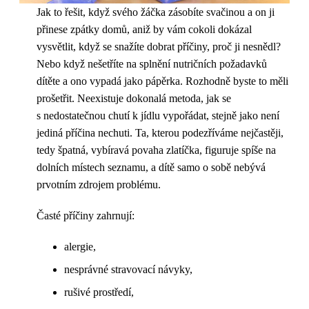
Jak to řešit, když svého žáčka zásobíte svačinou a on ji
přinese zpátky domů, aniž by vám cokoli dokázal
vysvětlit, když se snažíte dobrat příčiny, proč ji nesnědl?
Nebo když nešetříte na splnění nutričních požadavků
dítěte a ono vypadá jako pápěrka. Rozhodně byste to měli
prošetřit. Neexistuje dokonalá metoda, jak se
s nedostatečnou chutí k jídlu vypořádat, stejně jako není
jediná příčina nechuti. Ta, kterou podezříváme nejčastěji,
tedy špatná, vybíravá povaha zlatíčka, figuruje spíše na
dolních místech seznamu, a dítě samo o sobě nebývá
prvotním zdrojem problému.
Časté příčiny zahrnují:
alergie,
nesprávné stravovací návyky,
rušivé prostředí,