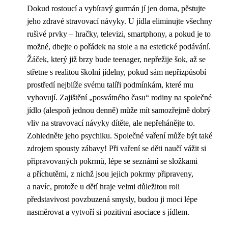
Dokud rostoucí a vybíravý gurmán jí jen doma, pěstujte
jeho zdravé stravovací návyky. U jídla eliminujte všechny
rušivé prvky – hračky, televizi, smartphony, a pokud je to
možné, dbejte o pořádek na stole a na estetické podávání.
Žáček, který již brzy bude teenager, nepřežije šok, až se
střetne s realitou školní jídelny, pokud sám nepřizpůsobí
prostředí nejblíže svému talíři podmínkám, které mu
vyhovují. Zajištění „posvátného času“ rodiny na společné
jídlo (alespoň jednou denně) může mít samozřejmě dobrý
vliv na stravovací návyky dítěte, ale nepřehánějte to.
Zohledněte jeho psychiku. Společné vaření může být také
zdrojem spousty zábavy! Při vaření se děti naučí vážit si
připravovaných pokrmů, lépe se seznámí se složkami
a příchutěmi, z nichž jsou jejich pokrmy připraveny,
a navíc, protože u dětí hraje velmi důležitou roli
představivost povzbuzená smysly, budou ji moci lépe
nasměrovat a vytvoří si pozitivní asociace s jídlem.