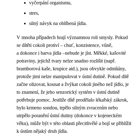
vyčerpání organismu,
stres,
silný návyk na oblíbená jídla.
V mnoha případech hrají významnou roli smysly. Pokud
se dítěti cokoli protiví – chuť, konzistence, vůně,
a dokonce i barva jídla –nebude je jíst. Měkké, kašovité
potraviny, jejichž tvary nelze snadno rozlišit (např.
bramborová kaše, krupice atd.), jsou obvykle odmítány,
protože jimi nelze manipulovat v ústní dutině. Pokud dítě
začne olizovat, kousat a žvýkat cokoli jiného než jídlo, je
to znamení, že jeho senzorický systém v ústní dutině
potřebuje pomoc. Jestliže dítě prodělalo lékařský zákrok,
bylo krmeno sondou, trpělo silným zvracením nebo
utrpělo poranění ústní dutiny (dokonce v kojeneckém
věku), může být v této oblasti přecitlivělé a bojí se přiblížit
k ústům nějaký druh jídla.