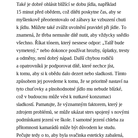
Také je dobré ohlásit blížící se dobu jídla, například
15 minut před obědem, což dítěti poskytne čas, aby se
myšlenkově přeorientovalo od zábavy ke vzbuzení chuti
k jídlu. Můžete také zvážit uvolnění pravidel při jídle. To
znamená, že třeba nemusíte dítě nutit, aby vždycky snědlo
všechno. Říkat tónem, který nesnese odpor: „Talíř bude
vymetený,“ nebo dokonce používat hrozby, úplatky, tresty
a odměny, není dobrý nápad. Další chybou rodičů
a opatrovníků je podporovat dítě, které nechce jíst,
k tomu, aby si k obědu dalo dezert nebo sladkosti. Tímto
způsobem jej povedeme k tomu, že se prioritně nastaví na
tyto chuťovky a plnohodnotné jídlo mu nebude blízké,
což v budoucnu může vést k nutkavé konzumaci
sladkostí. Pamatujte, že významným faktorem, který je
zdrojem problémů, se může ukázat stres spojený s novými
podmínkami jezení ve škole. I samotné jezení chleba za
přítomnosti kamarádů může být důvodem ke studu.
Pečujte tedy o to, aby byla svačinka esteticky zabalená,