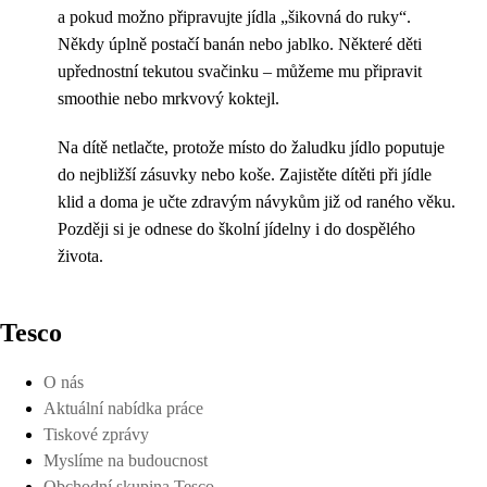
a pokud možno připravujte jídla „šikovná do ruky“.
Někdy úplně postačí banán nebo jablko. Některé děti
upřednostní tekutou svačinku – můžeme mu připravit
smoothie nebo mrkvový koktejl.
Na dítě netlačte, protože místo do žaludku jídlo poputuje
do nejbližší zásuvky nebo koše. Zajistěte dítěti při jídle
klid a doma je učte zdravým návykům již od raného věku.
Později si je odnese do školní jídelny i do dospělého
života.
Tesco
O nás
Aktuální nabídka práce
Tiskové zprávy
Myslíme na budoucnost
Obchodní skupina Tesco