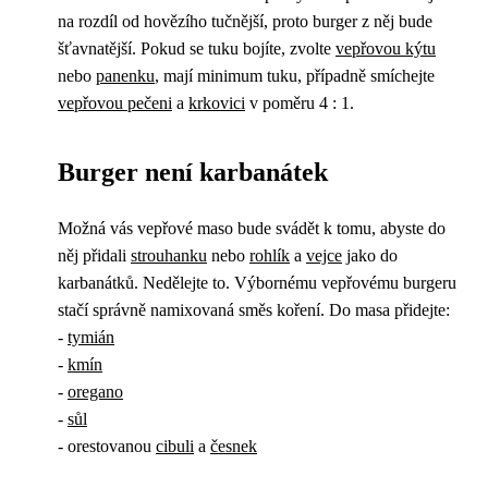
na rozdíl od hovězího tučnější, proto burger z něj bude
šťavnatější. Pokud se tuku bojíte, zvolte
vepřovou kýtu
nebo
panenku
, mají minimum tuku, případně smíchejte
vepřovou pečeni
a
krkovici
v poměru 4 : 1.
Burger není karbanátek
Možná vás vepřové maso bude svádět k tomu, abyste do
něj přidali
strouhanku
nebo
rohlík
a
vejce
jako do
karbanátků. Nedělejte to. Výbornému vepřovému burgeru
stačí správně namixovaná směs koření. Do masa přidejte:
-
tymián
-
kmín
-
oregano
-
sůl
- orestovanou
cibuli
a
česnek