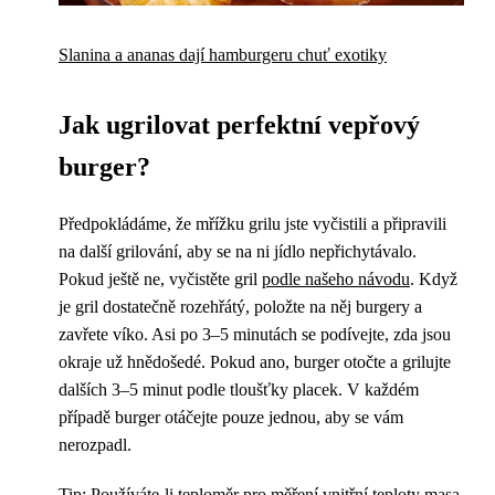
Slanina a ananas dají hamburgeru chuť exotiky
Jak ugrilovat perfektní vepřový
burger?
Předpokládáme, že mřížku grilu jste vyčistili a připravili
na další grilování, aby se na ni jídlo nepřichytávalo.
Pokud ještě ne, vyčistěte gril
podle našeho návodu
. Když
je gril dostatečně rozehřátý, položte na něj burgery a
zavřete víko. Asi po 3–5 minutách se podívejte, zda jsou
okraje už hnědošedé. Pokud ano, burger otočte a grilujte
dalších 3–5 minut podle tloušťky placek. V každém
případě burger otáčejte pouze jednou, aby se vám
nerozpadl.
Tip: Používáte-li teploměr pro měření vnitřní teploty masa,