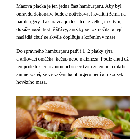
Masová placka je jen jedna část hamburgeru. Aby byl
opravdu dokonalý, budete potřebovat i kvalitní
žemli na
hamburgery
. Ta správná je dostatečně velká, drží tvar,
dokáže nasát hodně šťávy, aniž by se rozmočila, a její
nasládlá chuť se skvěle doplňuje s kořením v mase.
Do správného hamburgeru patří i 1–2
plátky sýra
a
grilovací omáčka
,
kečup
nebo
majonéza
. Podle chuti už
jen přidejte sterilovanou nebo čerstvou zeleninu a nikdo
ani nepozná, že ve vašem hamburgeru není ani kousek
hovězího masa.