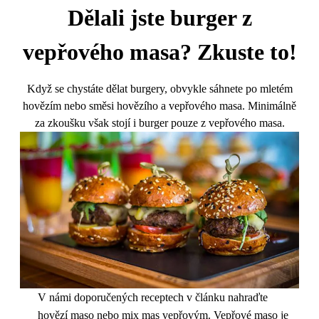
Dělali jste burger z
vepřového masa? Zkuste to!
Když se chystáte dělat burgery, obvykle sáhnete po mletém
hovězím nebo směsi hovězího a vepřového masa. Minimálně
za zkoušku však stojí i burger pouze z vepřového masa.
V námi doporučených receptech v článku nahraďte
hovězí maso nebo mix mas vepřovým. Vepřové maso je