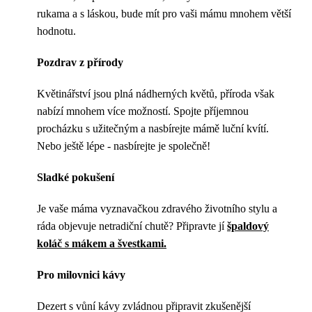
rukama a s láskou, bude mít pro vaši mámu mnohem větší
hodnotu.
Pozdrav z přírody
Květinářství jsou plná nádherných květů, příroda však
nabízí mnohem více možností. Spojte příjemnou
procházku s užitečným a nasbírejte mámě luční kvítí.
Nebo ještě lépe - nasbírejte je společně!
Sladké pokušení
Je vaše máma vyznavačkou zdravého životního stylu a
ráda objevuje netradiční chutě? Připravte jí
špaldový
koláč s mákem a švestkami.
Pro milovnici kávy
Dezert s vůní kávy zvládnou připravit zkušenější