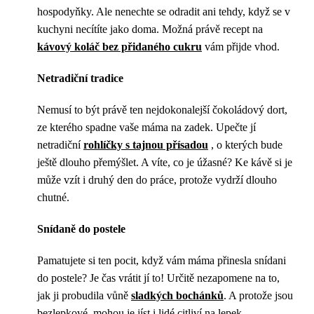
hospodyňky. Ale nenechte se odradit ani tehdy, když se v
kuchyni necítíte jako doma. Možná právě recept na
kávový koláč bez přidaného cukru
vám přijde vhod.
Netradiční tradice
Nemusí to být právě ten nejdokonalejší čokoládový dort,
ze kterého spadne vaše máma na zadek. Upečte jí
netradiční
rohlíčky s tajnou přísadou
, o kterých bude
ještě dlouho přemýšlet. A víte, co je úžasné? Ke kávě si je
může vzít i druhý den do práce, protože vydrží dlouho
chutné.
Snídaně do postele
Pamatujete si ten pocit, když vám máma přinesla snídani
do postele? Je čas vrátit jí to! Určitě nezapomene na to,
jak ji probudila vůně
sladkých bochánků
. A protože jsou
bezlepkové, mohou je jíst i lidé citliví na lepek.