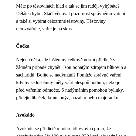
Máte po těstovinách hlad a tak se jim raději vyhýbáte?
Děláte chybu. Stačí věnovat pozornost správnému vaření
a také si vybírat celozrnné těstoviny. Těstoviny
nerozvařujte, vařte je na skus.
Čočka
Nejen čočka, ale luštěniny celkově nesmí při dietě v
žádném případě chybět. Jsou bohatým zdrojem bílkovin a
sacharidů. Bojíte se nadýmání? Pomůže správné vaření,
kdy by se luštěniny měly vařit alespoň hodinu, nebo je
před vařením odmočte. S nadýmáním pomohou bylinky,
přidejte libeček, kmín, anýz, bazalku nebo majoránku.
Avokádo
Avokádu se při dietě mnoho lidí vyhýbá proto, že