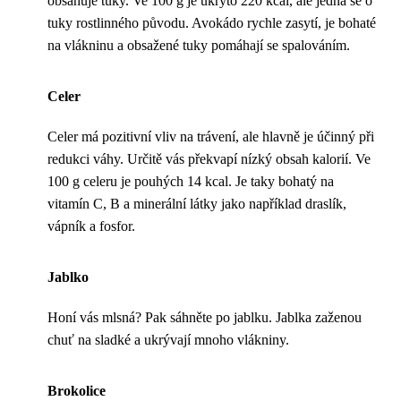
obsahuje tuky. Ve 100 g je ukryto 220 kcal, ale jedná se o
tuky rostlinného původu. Avokádo rychle zasytí, je bohaté
na vlákninu a obsažené tuky pomáhají se spalováním.
Celer
Celer má pozitivní vliv na trávení, ale hlavně je účinný při
redukci váhy. Určitě vás překvapí nízký obsah kalorií. Ve
100 g celeru je pouhých 14 kcal. Je taky bohatý na
vitamín C, B a minerální látky jako například draslík,
vápník a fosfor.
Jablko
Honí vás mlsná? Pak sáhněte po jablku. Jablka zaženou
chuť na sladké a ukrývají mnoho vlákniny.
Brokolice