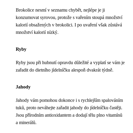
Brokolice nesmí v seznamu chybět, nejlépe je ji
konzumovat syrovou, protože s vařením stoupá množství
kalorií obsažených v brokolici. I po uvaření však zůstává
množství kalorií nízký.
Ryby
Ryby jsou při hubnutí opravdu důležité a vyplatí se vám je
zařadit do dietního jídelníčku alespoň dvakrát týdně.
Jahody
Jahody vám pomohou dokonce i s rychlejším spalováním
tuků, proto neváhejte zařadit jahody do jídelníčku častěji.
Jsou přírodním antioxidantem a dodají tělu plno vitamínů
a minerálů.