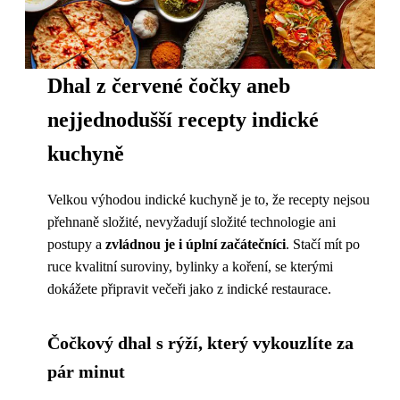
Dhal z červené čočky aneb
nejjednodušší recepty indické
kuchyně
Velkou výhodou indické kuchyně je to, že recepty nejsou
přehnaně složité, nevyžadují složité technologie ani
postupy a
zvládnou je i úplní začátečníci
. Stačí mít po
ruce kvalitní suroviny, bylinky a koření, se kterými
dokážete připravit večeři jako z indické restaurace.
Čočkový dhal s rýží, který vykouzlíte za
pár minut