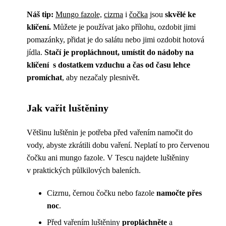
Náš tip:
Mungo fazole,
cizrna
i
čočka
jsou
skvělé ke
klíčení.
Můžete je používat jako přílohu, ozdobit jimi
pomazánky, přidat je do salátu nebo jimi ozdobit hotová
jídla.
Stačí je propláchnout, umístit do nádoby na
klíčení s dostatkem vzduchu a čas od času lehce
promíchat
, aby nezačaly plesnivět.
Jak vařit luštěniny
Většinu luštěnin je potřeba před vařením namočit do
vody, abyste zkrátili dobu vaření. Neplatí to pro červenou
čočku ani mungo fazole. V Tescu najdete luštěniny
v praktických půlkilových baleních.
Cizrnu, černou čočku nebo fazole
namočte přes
noc
.
Před vařením luštěniny
propláchněte
a