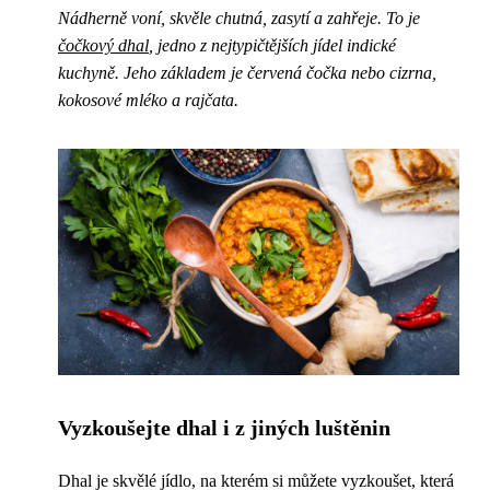
Nádherně voní, skvěle chutná, zasytí a zahřeje. To je
čočkový dhal
, jedno z nejtypičtějších jídel indické
kuchyně. Jeho základem je červená čočka nebo cizrna,
kokosové mléko a rajčata.
Vyzkoušejte dhal i z jiných luštěnin
Dhal je skvělé jídlo, na kterém si můžete vyzkoušet, která