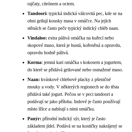
rajčaty, citrónem a octem.
Tandoori:
typická indická válcovitá pec, kde se na
ohni grilují kousky masa v omáčce. Na jejích
stěnách se často peče typický indický chléb naan.
Vindaloo:
extra pálivá omáčka na kuřecí nebo
skopové maso, která je hustá, kořeněná a opravdu,
opravdu hodně pálivá.
Korma
: jemná kari omáčka s kokosem a jogurtem,
do které se přidává grilované nebo osmažené maso.
Naan:
kváskové chlebové placky z pšeničné
mouky a vody. V některých regionech se do těsta
přidává také jogurt. Pečou se v peci tandoori a
podávají se jako příloha. Indové je často používají
místo lžíce a nabírají s nimi omáčku.
Panýr:
přírodní indický sýr, který je často
základem jídel. Podává se na kostičky nakrájený se