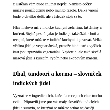
z luštěnin vám bude chutnat nejvíc. Namísto čočky
můžete použít cizrnu nebo mungo fazole. Délka vaření
bude o chvilku delší, ale výsledek stojí za to.
Hlavní slovo má v indické kuchyni
zelenina, luštěniny a
koření
. Stejně pestrá, jako je Indie, je také škála chutí a
receptů, které můžete v indické kuchyni objevovat. Velká
většina jídel je vegetariánská, protože hinduisté z vyšších
kast jsou zpravidla vegetariáni. Najdete tu ale také skvělá
masová jídla s kuřecím, rybím nebo skopovým masem.
Dhal, tandoori a korma
–
slovníček
indických jídel
Vyznat se v ingrediencích, koření a receptech chce trochu
cviku. Připravili jsme pro vás malý slovníček indických
jídel a surovin, se kterými se můžete setkat nejčastěji.