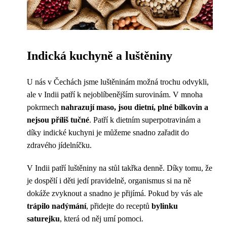
Indická kuchyně a luštěniny
U nás v Čechách jsme luštěninám možná trochu odvykli,
ale v Indii patří k nejoblíbenějším surovinám. V mnoha
pokrmech
nahrazují maso, jsou dietní, plné bílkovin a
nejsou příliš tučné
. Patří k dietním superpotravinám a
díky indické kuchyni je můžeme snadno zařadit do
zdravého jídelníčku.
V Indii patří luštěniny na stůl takřka denně. Díky tomu, že
je dospělí i děti jedí pravidelně, organismus si na ně
dokáže zvyknout a snadno je přijímá. Pokud by vás ale
trápilo nadýmání
, přidejte do receptů
bylinku
saturejku
, která od něj umí pomoci.