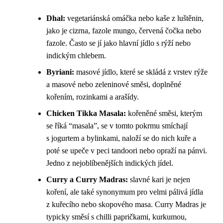
Dhal:
vegetariánská omáčka nebo kaše z luštěnin,
jako je cizrna, fazole mungo, červená čočka nebo
fazole. Často se jí jako hlavní jídlo s rýží nebo
indickým chlebem.
Byriani:
masové jídlo, které se skládá z vrstev rýže
a masové nebo zeleninové směsi, doplněné
kořením, rozinkami a arašídy.
Chicken Tikka Masala:
kořeněné směsi, kterým
se říká “masala”, se v tomto pokrmu smíchají
s jogurtem a bylinkami, naloží se do nich kuře a
poté se upeče v peci tandoori nebo opraží na pánvi.
Jedno z nejoblíbenějších indických jídel.
Curry a Curry Madras:
slavné kari je nejen
koření, ale také synonymum pro velmi pálivá jídla
z kuřecího nebo skopového masa. Curry Madras je
typicky směsí s chilli papričkami, kurkumou,