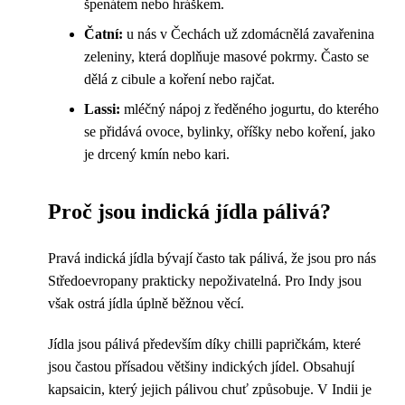
špenátem nebo hráškem.
Čatní:
u nás v Čechách už zdomácnělá zavařenina
zeleniny, která doplňuje masové pokrmy. Často se
dělá z cibule a koření nebo rajčat.
Lassi:
mléčný nápoj z ředěného jogurtu, do kterého
se přidává ovoce, bylinky, oříšky nebo koření, jako
je drcený kmín nebo kari.
Proč jsou indická jídla pálivá?
Pravá indická jídla bývají často tak pálivá, že jsou pro nás
Středoevropany prakticky nepoživatelná. Pro Indy jsou
však ostrá jídla úplně běžnou věcí.
Jídla jsou pálivá především díky chilli papričkám, které
jsou častou přísadou většiny indických jídel. Obsahují
kapsaicin, který jejich pálivou chuť způsobuje. V Indii je