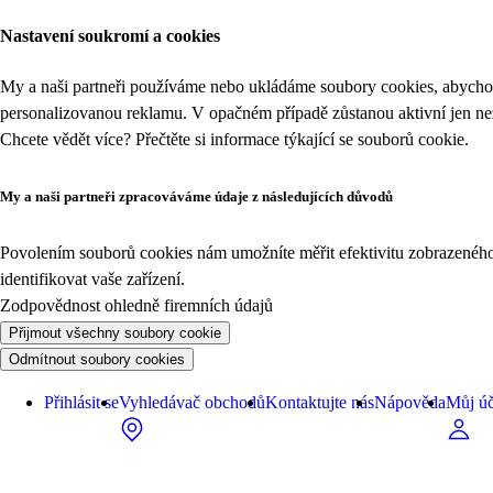
Nastavení soukromí a cookies
My a naši partneři používáme nebo ukládáme soubory cookies, abychom
personalizovanou reklamu. V opačném případě zůstanou aktivní jen n
Chcete vědět více? Přečtěte si informace týkající se
souborů cookie
.
My a naši partneři zpracováváme údaje z následujících důvodů
Povolením souborů cookies nám umožníte měřit efektivitu zobrazeného o
identifikovat vaše zařízení.
Zodpovědnost ohledně firemních údajů
Přijmout všechny soubory cookie
Odmítnout soubory cookies
Přihlásit se
Vyhledávač obchodů
Kontaktujte nás
Nápověda
Můj úč