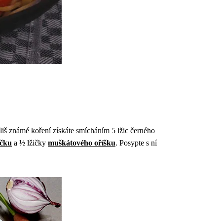
íliš známé koření získáte smícháním 5 lžic černého
íčku
a ½ lžičky
muškátového oříšku
. Posypte s ní