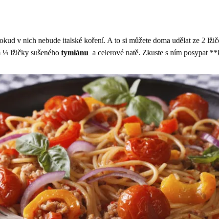
kud v nich nebude italské koření. A to si můžete doma udělat ze 2 lžič
m ¼ lžičky sušeného
tymiánu
a celerové natě. Zkuste s ním posypat **