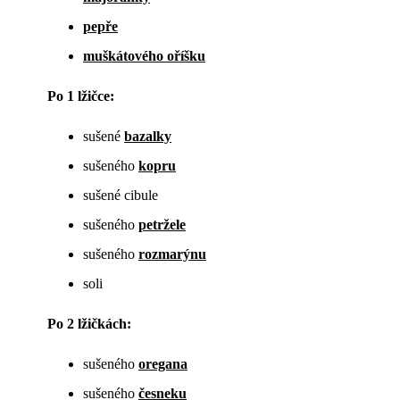
pepře
muškátového oříšku
Po 1 lžičce:
sušené
bazalky
sušeného
kopru
sušené cibule
sušeného
petržele
sušeného
rozmarýnu
soli
Po 2 lžičkách:
sušeného
oregana
sušeného
česneku