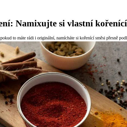
ní: Namixujte si vlastní kořenící
pokud to máte rádi i originální, namícháte si kořenící směsi přesně podl