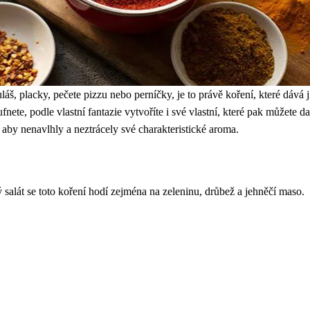
uláš, placky, pečete pizzu nebo perníčky, je to právě koření, které dává
nete, podle vlastní fantazie vytvoříte i své vlastní, které pak můžete da
aby nenavlhly a neztrácely své charakteristické aroma.
 salát se toto koření hodí zejména na zeleninu, drůbež a jehněčí maso.