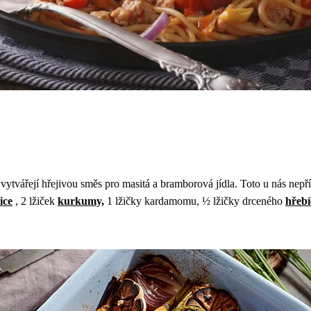
vytvářejí hřejivou směs pro masitá a bramborová jídla. Toto u nás nepř
řice
, 2 lžiček
kurkumy,
1 lžičky kardamomu, ½ lžičky drceného
hřeb