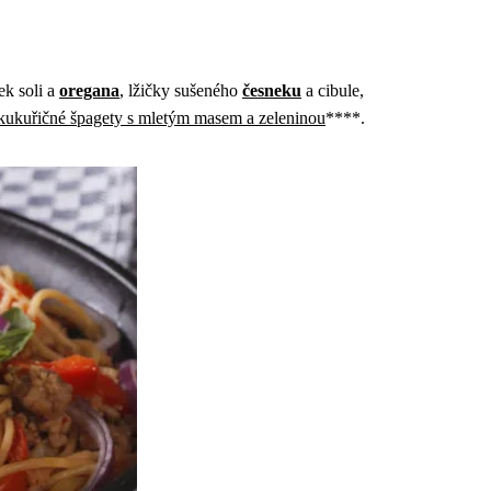
ek soli a
oregana
, lžičky sušeného
česneku
a cibule,
kukuřičné špagety s mletým masem a zeleninou
****.