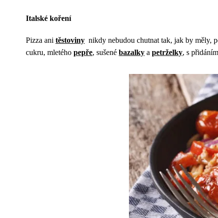
Italské koření
Pizza ani
těstoviny
nikdy nebudou chutnat tak, jak by měly, po
cukru, mletého
pepře
, sušené
bazalky
a
petrželky
, s přidání