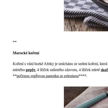
**
Marocké koření
Koření s vůní horké Afriky je smícháno ze sedmi koření, která 
mletého
pepře
, 4 lžiček sušeného zázvoru, 4 lžiček mleté
​​sko
**
pečenou vepřovou panenku se zeleninou
****.