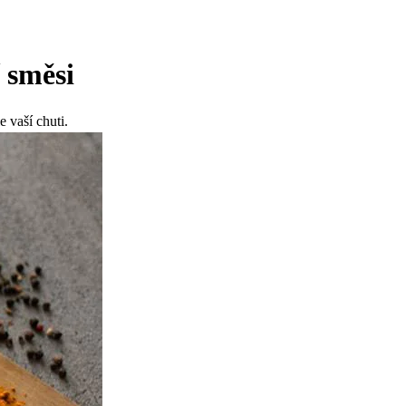
 směsi
e vaší chuti.