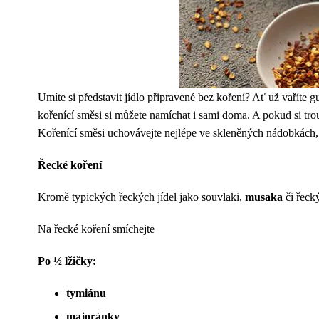
Umíte si představit jídlo připravené bez koření? Ať už vaříte g
kořenící směsi si můžete namíchat i sami doma. A pokud si trouf
Kořenící směsi uchovávejte nejlépe ve skleněných nádobkách, 
Řecké koření
Kromě typických řeckých jídel jako souvlaki,
musaka
či řecký
Na řecké koření smíchejte
Po ½ lžičky:
tymiánu
majoránky