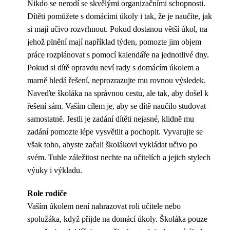
Nikdo se nerodí se skvělými organizačními schopnosti.
Dítěti pomůžete s domácími úkoly i tak, že je naučíte, jak
si mají učivo rozvrhnout. Pokud dostanou větší úkol, na
jehož plnění mají například týden, pomozte jim objem
práce rozplánovat s pomocí kalendáře na jednotlivé dny.
Pokud si dítě opravdu neví rady s domácím úkolem a
marně hledá řešení, neprozrazujte mu rovnou výsledek.
Naveďte školáka na správnou cestu, ale tak, aby došel k
řešení sám. Vaším cílem je, aby se dítě naučilo studovat
samostatně. Jestli je zadání dítěti nejasné, klidně mu
zadání pomozte lépe vysvětlit a pochopit. Vyvarujte se
však toho, abyste začali školákovi vykládat učivo po
svém. Tuhle záležitost nechte na učitelích a jejich stylech
výuky i výkladu.
Role rodiče
Vaším úkolem není nahrazovat roli učitele nebo
spolužáka, když přijde na domácí úkoly. Školáka pouze