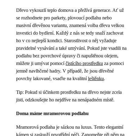
Dřevo vykouzlí teplo domova a přežívá generace. Ať už
se rozhodnete pro parkety, plovoucí podlahu nebo
masivní dřevěnou variantu, znamená volba dřeva velkou
investici do bydlení. Každý z nás se tedy snaží zachovat
ho v co nejlepší kondici. Starostlivost o něj vyžaduje
pravidelné vysávání a také umývání. Pokud jste vsadili na
podlahu bez povrchové úpravy či napuštěnou olejem,
můžete ji umývat pomocí
čistícího prostředku
za pomoci
jemně navlhčené hadry. V případě, že jsou dřevěné
povrchy lakované, vsaďte na kvalitní
leštěnku
.
Tip: Pokud si účinkem prostředku na dřevo nejste zcela
jisti, odzkoušejte ho nejdříve na nenápadném místě.
Doma máme mramorovou podlahu
Mramorová podlaha je sázkou na luxus. Tento elegantní
kámen si zaslouží prvotřídní péči. Zapomeňte při něm na