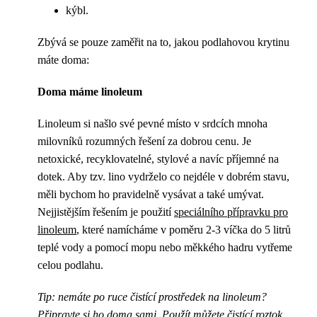
kýbl.
Zbývá se pouze zaměřit na to, jakou podlahovou krytinu
máte doma:
Doma máme linoleum
Linoleum si našlo své pevné místo v srdcích mnoha
milovníků rozumných řešení za dobrou cenu. Je
netoxické, recyklovatelné, stylové a navíc příjemné na
dotek. Aby tzv. lino vydrželo co nejdéle v dobrém stavu,
měli bychom ho pravidelně vysávat a také umývat.
Nejjistějším řešením je použití
speciálního přípravku pro
linoleum
, které namícháme v poměru 2-3 víčka do 5 litrů
teplé vody a pomocí mopu nebo měkkého hadru vytřeme
celou podlahu.
Tip: nemáte po ruce čistící prostředek na linoleum?
Připravte si ho doma sami. Použít můžete čistící roztok