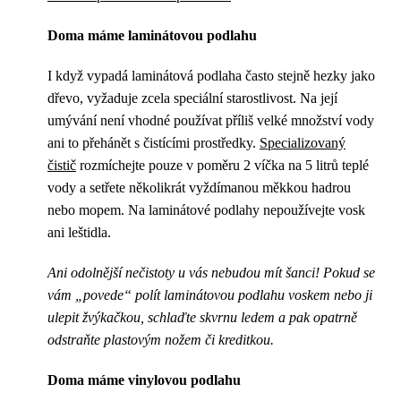
Doma máme laminátovou podlahu
I když vypadá laminátová podlaha často stejně hezky jako
dřevo, vyžaduje zcela speciální starostlivost. Na její
umývání není vhodné používat příliš velké množství vody
ani to přehánět s čistícími prostředky.
Specializovaný
čistič
rozmíchejte pouze v poměru 2 víčka na 5 litrů teplé
vody a setřete několikrát vyždímanou měkkou hadrou
nebo mopem. Na laminátové podlahy nepoužívejte vosk
ani leštidla.
Ani odolnější nečistoty u vás nebudou mít šanci! Pokud se
vám „povede“ polít laminátovou podlahu voskem nebo ji
ulepit žvýkačkou, schlaďte skvrnu ledem a pak opatrně
odstraňte plastovým nožem či kreditkou.
Doma máme vinylovou podlahu