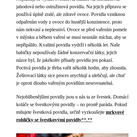
jahodová nebo ostružinová povidla. Na jejich přípravu se
používá úplně zralé, ale zdravé ovoce. Povidla vzniknou
odpařením vody z ovoce do hustější konzistence, proto
nám nekvasí a neplesniví. Ovoce se před vařením pomele
v mlýnku a během vaření se musí neustále míchat, aby se
nepřipálilo. Kvalitní povidla vydrží i několik let. Naše
babičky nepoužívaly žádné konzervační látky, jejich
názor byl, že jakékoliv přísady povidla jen pokazí.
Poctivá povidla je třeba vařit několik hodin, aby zhoustla.
Želírovací látky sice proces urychlují a ulehčují, ale chuť
je oproti dlouho vařeným povidlům nesrovnatelná.
Nejoblíbenějšími povidly jsou u nás ta ze švestek. Domácí
koláče se švestkovými povidly – no prostě paráda. Pokud
milujete švestková povidla, určitě vyzkoušejte
mrkvové
rohlíčky se švestkovými povidly
**.**