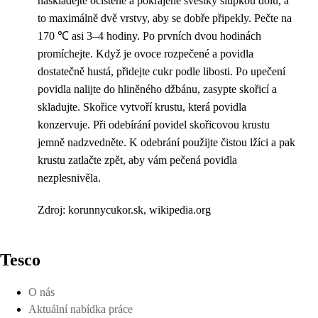
naskládejte očištěné a pokrájené švestky slupkou dolů, a
to maximálně dvě vrstvy, aby se dobře připekly. Pečte na
170 ℃ asi 3–4 hodiny. Po prvních dvou hodinách
promíchejte. Když je ovoce rozpečené a povidla
dostatečně hustá, přidejte cukr podle libosti. Po upečení
povidla nalijte do hliněného džbánu, zasypte skořicí a
skladujte. Skořice vytvoří krustu, která povidla
konzervuje. Při odebírání povidel skořicovou krustu
jemně nadzvedněte. K odebrání použijte čistou lžíci a pak
krustu zatlačte zpět, aby vám pečená povidla
nezplesnivěla.
Zdroj: korunnycukor.sk, wikipedia.org
Tesco
O nás
Aktuální nabídka práce