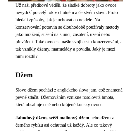
Už naši předkové věděli, že sladké dobroty jako ovoce
nevydrží po celý rok v chutném a čerstvém stavu. Proto
hledali způsoby, jak je uchovat co nejdéle. Na
konzervování potravin se dlouhodobě používaly metody
jako mražení, sušení na slunci, zasolení, uzení nebo
převáření. Také ovoce si našlo svoji cestu konzervování, a
tak vznikly džemy, marmelády a povidla. Jaký je mezi
nimi rozdíl?
Džem
Slovo džem pochází z anglického slova jam, což znamená
pevně stlačit. Džemováním vznikne rosolovitá hmota,
která obsahuje celé nebo krájené kousky ovoce.
Jahodový džem, svěží malinový džem
nebo džem z
černého rybízu asi ochutnal už každý. Ale co takový