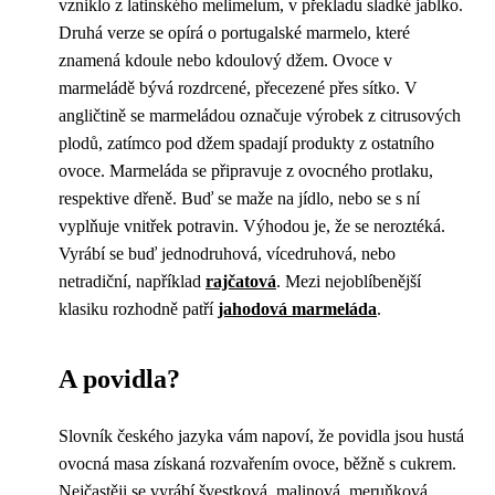
vzniklo z latinského melimelum, v překladu sladké jablko.
Druhá verze se opírá o portugalské marmelo, které
znamená kdoule nebo kdoulový džem. Ovoce v
marmeládě bývá rozdrcené, přecezené přes sítko. V
angličtině se marmeládou označuje výrobek z citrusových
plodů, zatímco pod džem spadají produkty z ostatního
ovoce. Marmeláda se připravuje z ovocného protlaku,
respektive dřeně. Buď se maže na jídlo, nebo se s ní
vyplňuje vnitřek potravin. Výhodou je, že se neroztéká.
Vyrábí se buď jednodruhová, vícedruhová, nebo
netradiční, například
rajčatová
. Mezi nejoblíbenější
klasiku rozhodně patří
jahodová marmeláda
.
A povidla?
Slovník českého jazyka vám napoví, že povidla jsou hustá
ovocná masa získaná rozvařením ovoce, běžně s cukrem.
Nejčastěji se vyrábí švestková, malinová, meruňková,