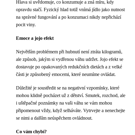
Hlava si uvědomuje, co konzumuje a zná míru, kdy
opravdu stačí. Fyzický hlad totiž vnímá jídlo jako nutnost
na správné fungování a po konzumaci nikdy nepřichází
pocit viny.
Emoce a jojo efekt
Největším problémem při hubnutí není ztráta kilogramů,
ale způsob, jakým si vydřenou váhu udržet. Jojo efekt se
dostavuje po opakovaných redukčních dietách a z velké
části je způsobený emocemi, které neumíme ovládat.
Důležité je soustředit se na negativní vzpomínky, které
mohou klidně pocházet už z dětství. Smutek, rozchod, ale
i uštěpačné poznámky na vaši váhu se vám mohou
připomenout vždy, když selháváte. Vytrvejte a nenechejte
se nimi a dalším neúspěchem ovládnout.
Co vám chybí?