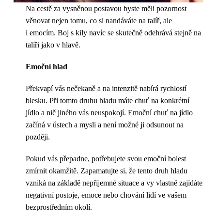
Na cestě za vysněnou postavou byste měli pozornost
věnovat nejen tomu, co si nandáváte na talíř, ale
i emocím. Boj s kily navíc se skutečně odehrává stejně na
talíři jako v hlavě.
Emoční hlad
Překvapí vás nečekaně a na intenzitě nabírá rychlostí
blesku. Při tomto druhu hladu máte chuť na konkrétní
jídlo a nič jiného vás neuspokojí. Emoční chuť na jídlo
začíná v ústech a mysli a není možné ji odsunout na
později.
Pokud vás přepadne, potřebujete svou emoční bolest
zmírnit okamžitě. Zapamatujte si, že tento druh hladu
vzniká na základě nepříjemné situace a vy vlastně zajídáte
negativní postoje, emoce nebo chování lidí ve vašem
bezprostředním okolí.