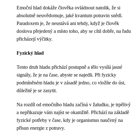
Emoční hlad dokáže člověka ovládnout natolik, že si
absolutně neuvědomuje, jaké kvantum potravin snědl.
Paradoxem je, že neustává ani tehdy, když je člověk
doslova přejedený a místo toho, aby se cítil dobře, na řadu
přicházejí výčitky.
Fyzický hlad
Tento druh hladu přichází postupně a tělo vysílá jasné
signály, že je na čase, abyste se najedli. Při fyzicky
podmíněném hladu je v zásadě jedno, co vložíte do úst,
důležité je se zasytit.
Na rozdíl od emočního hladu začíná v žaludku, je trpělivý
a nepřikazuje vám najíst se okamžitě. Přichází na základě
fyzické potřeby v čase, kdy je organismus naučený na
přísun energie z potravy.