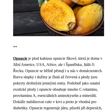
**
Opuncie
je plod kaktusu opuncie fíkové, která je doma v
Jižní Americe, USA, Africe, ale i Španělsku, Itálii či
Řecku. Opuncie se běžně pěstují i u nás v domácnostech.
Barva slupky i dužiny je žlutá až červená a plody jsou
pokryty drobnými jemnými ostny. Podobně jako ostatní
exotické plody i opuncie obsahuje mnoho C-vitaminu,
provitaminu A, esenciálních aminokyselin a minerálů.
Dokáže stabilizovat cukr v krvi a proto je vhodná pro
diabetiky. Opuncie regeneruje játra, působí při depresích,