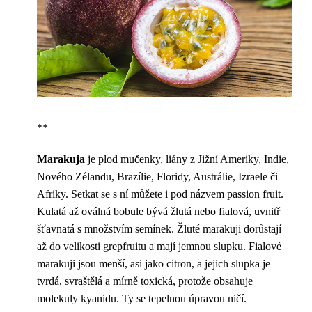
**
Marakuja
je plod mučenky, liány z Jižní Ameriky, Indie,
Nového Zélandu, Brazílie, Floridy, Austrálie, Izraele či
Afriky. Setkat se s ní můžete i pod názvem passion fruit.
Kulatá až oválná bobule bývá žlutá nebo fialová, uvnitř
šťavnatá s množstvím semínek. Žluté marakuji dorůstají
až do velikosti grepfruitu a mají jemnou slupku. Fialové
marakuji jsou menší, asi jako citron, a jejich slupka je
tvrdá, svraštělá a mírně toxická, protože obsahuje
molekuly kyanidu. Ty se tepelnou úpravou ničí.