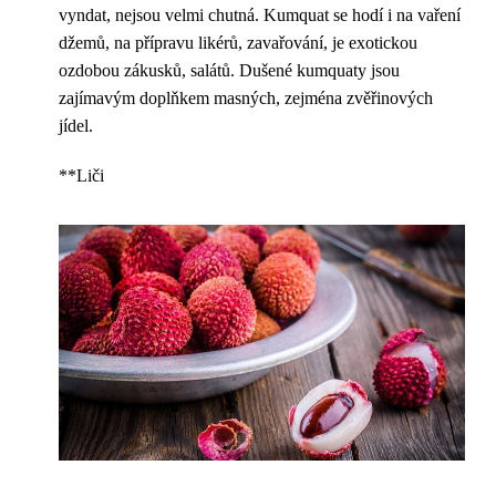
vyndat, nejsou velmi chutná. Kumquat se hodí i na vaření
džemů, na přípravu likérů, zavařování, je exotickou
ozdobou zákusků, salátů. Dušené kumquaty jsou
zajímavým doplňkem masných, zejména zvěřinových
jídel.
**Liči