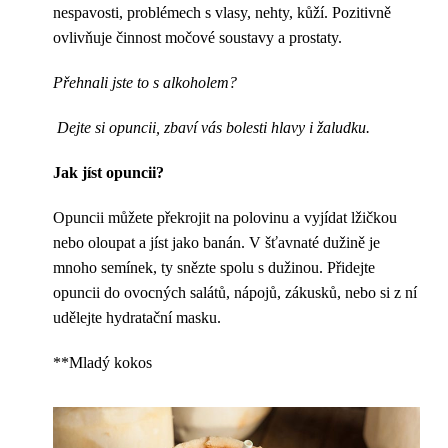
nespavosti, problémech s vlasy, nehty, kůží. Pozitivně
ovlivňuje činnost močové soustavy a prostaty.
Přehnali jste to s alkoholem?
Dejte si opuncii, zbaví vás bolesti hlavy i žaludku.
Jak jíst opuncii?
Opuncii můžete překrojit na polovinu a vyjídat lžičkou
nebo oloupat a jíst jako banán. V šťavnaté dužině je
mnoho semínek, ty snězte spolu s dužinou. Přidejte
opuncii do ovocných salátů, nápojů, zákusků, nebo si z ní
udělejte hydratační masku.
**Mladý kokos