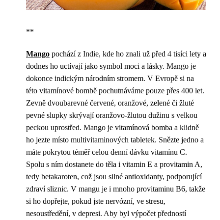
**
Mango
pochází z Indie, kde ho znali už před 4 tisíci lety a
dodnes ho uctívají jako symbol moci a lásky. Mango je
dokonce indickým národním stromem. V Evropě si na
této vitamínové bombě pochutnáváme pouze přes 400 let.
Zevně dvoubarevné červené, oranžové, zelené či žluté
pevné slupky skrývají oranžovo-žlutou dužinu s velkou
peckou uprostřed. Mango je vitamínová bomba a klidně
ho jezte místo multivitaminových tabletek. Snězte jedno a
máte pokrytou téměř celou denní dávku vitamínu C.
Spolu s ním dostanete do těla i vitamin E a provitamin A,
tedy betakaroten, což jsou silné antioxidanty, podporující
zdraví sliznic. V mangu je i mnoho provitaminu B6, takže
si ho dopřejte, pokud jste nervózní, ve stresu,
nesoustředění, v depresi. Aby byl výpočet předností