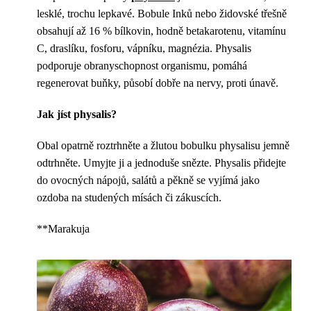
lesklé, trochu lepkavé. Bobule Inků nebo židovské třešně
obsahují až 16 % bílkovin, hodně betakarotenu, vitamínu
C, draslíku, fosforu, vápníku, magnézia. Physalis
podporuje obranyschopnost organismu, pomáhá
regenerovat buňky, působí dobře na nervy, proti únavě.
Jak jíst physalis?
Obal opatrně roztrhněte a žlutou bobulku physalisu jemně
odtrhněte. Umyjte ji a jednoduše snězte. Physalis přidejte
do ovocných nápojů, salátů a pěkně se vyjímá jako
ozdoba na studených mísách či zákuscích.
**Marakuja