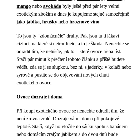
mango
nebo
avokádo
byly ještě před pár lety velmi
exotickým zbožím a dnes je kupujeme stejně samozřejmě
jako
jablka
,
hrušky
nebo
hroznové víno
.
To jsou ty "zdomácnělé" druhy. Pak jsou tu ti lákaví
cizinci, na které si netroufnete, a to je škoda. Nenechte se
odradit tím, že netušíte, jak to – které ovoce třeba jíst.
Stačí pár minut k přečtení tohoto článku a příště budete
vědět, zda se jí se slupkou, bez ní, s jadérky, v koláči nebo
syrové a pustíte se do objevování nových chutí
exotického ovoce.
Ovoce dozraje i doma
Při koupi exotického ovoce se nenechte odradit tím, že
není zrovna zralé. Dozraje vám i doma při pokojové
teplotě. Stačí, když ho vložíte do sáčku spolu s banánem
nebo domácím zralým jablkem a do dvou dnů bude