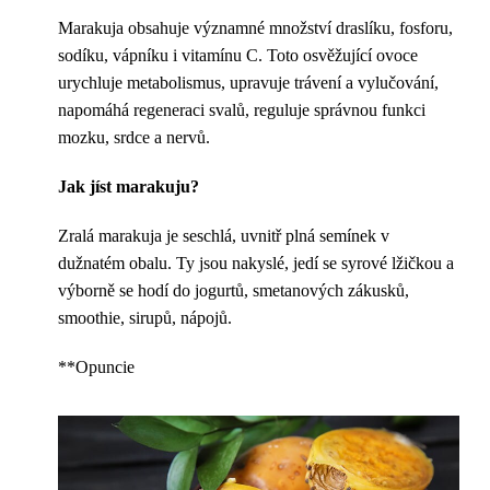
Marakuja obsahuje významné množství draslíku, fosforu,
sodíku, vápníku i vitamínu C. Toto osvěžující ovoce
urychluje metabolismus, upravuje trávení a vylučování,
napomáhá regeneraci svalů, reguluje správnou funkci
mozku, srdce a nervů.
Jak jíst marakuju?
Zralá marakuja je seschlá, uvnitř plná semínek v
dužnatém obalu. Ty jsou nakyslé, jedí se syrové lžičkou a
výborně se hodí do jogurtů, smetanových zákusků,
smoothie, sirupů, nápojů.
**Opuncie