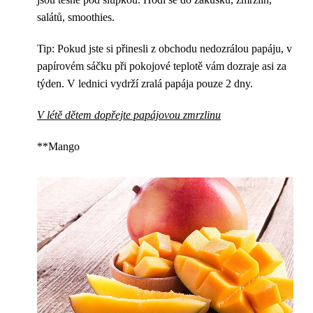
salátů, smoothies.
Tip: Pokud jste si přinesli z obchodu nedozrálou papáju, v
papírovém sáčku při pokojové teplotě vám dozraje asi za
týden. V lednici vydrží zralá papája pouze 2 dny.
V létě dětem dopřejte papájovou zmrzlinu
**Mango