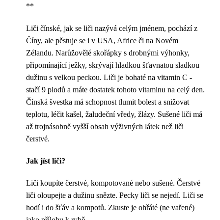
**
Liči čínské, jak se liči nazývá celým jménem, ​​pochází z
Číny, ale pěstuje se i v USA, Africe či na Novém
Zélandu. Narůžovělé skořápky s drobnými výhonky,
připomínající ježky, skrývají hladkou šťavnatou sladkou
dužinu s velkou peckou. Liči je bohaté na vitamin C -
stačí 9 plodů a máte dostatek tohoto vitaminu na celý den.
Čínská švestka má schopnost tlumit bolest a snižovat
teplotu, léčit kašel, žaludeční vředy, žlázy. Sušené liči má
až trojnásobně vyšší obsah výživných látek než liči
čerstvé.
Jak jíst liči?
Liči koupíte čerstvé, kompotované nebo sušené. Čerstvé
liči oloupejte a dužinu snězte. Pecky liči se nejedí. Liči se
hodí i do šťáv a kompotů. Zkuste je ohřáté (ne vařené)
jako přílohu k rybě.