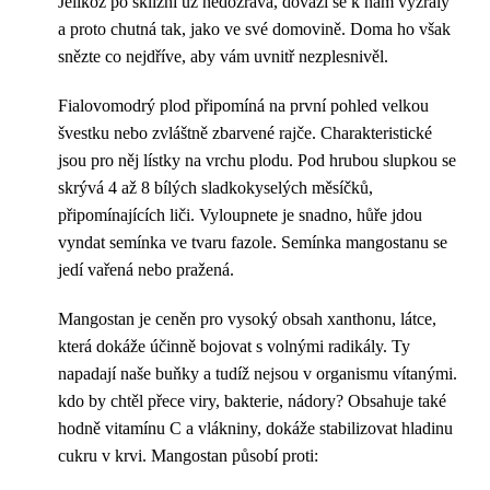
Jelikož po sklizni už nedozrává, dováží se k nám vyzrálý
a proto chutná tak, jako ve své domovině. Doma ho však
snězte co nejdříve, aby vám uvnitř nezplesnivěl.
Fialovomodrý plod připomíná na první pohled velkou
švestku nebo zvláštně zbarvené rajče. Charakteristické
jsou pro něj lístky na vrchu plodu. Pod hrubou slupkou se
skrývá 4 až 8 bílých sladkokyselých měsíčků,
připomínajících liči. Vyloupnete je snadno, hůře jdou
vyndat semínka ve tvaru fazole. Semínka mangostanu se
jedí vařená nebo pražená.
Mangostan je ceněn pro vysoký obsah xanthonu, látce,
která dokáže účinně bojovat s volnými radikály. Ty
napadají naše buňky a tudíž nejsou v organismu vítanými.
kdo by chtěl přece viry, bakterie, nádory? Obsahuje také
hodně vitamínu C a vlákniny, dokáže stabilizovat hladinu
cukru v krvi. Mangostan působí proti: