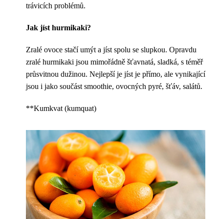
trávicích problémů.
Jak jíst hurmikaki?
Zralé ovoce stačí umýt a jíst spolu se slupkou. Opravdu
zralé hurmikaki jsou mimořádně šťavnatá, sladká, s téměř
průsvitnou dužinou. Nejlepší je jíst je přímo, ale vynikající
jsou i jako součást smoothie, ovocných pyré, šťáv, salátů.
**Kumkvat (kumquat)