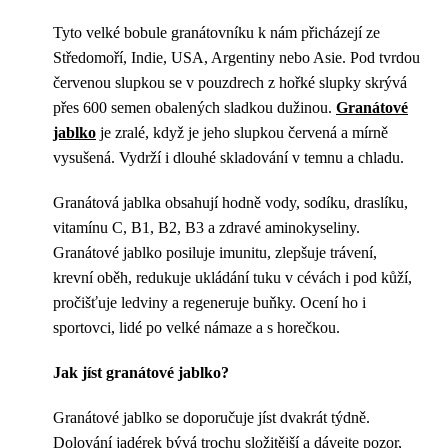
Tyto velké bobule granátovníku k nám přicházejí ze
Středomoří, Indie, USA, Argentiny nebo Asie. Pod tvrdou
červenou slupkou se v pouzdrech z hořké slupky skrývá
přes 600 semen obalených sladkou dužinou.
Granátové
jablko
je zralé, když je jeho slupkou červená a mírně
vysušená. Vydrží i dlouhé skladování v temnu a chladu.
Granátová jablka obsahují hodně vody, sodíku, draslíku,
vitamínu C, B1, B2, B3 a zdravé aminokyseliny.
Granátové jablko posiluje imunitu, zlepšuje trávení,
krevní oběh, redukuje ukládání tuku v cévách i pod kůží,
pročišťuje ledviny a regeneruje buňky. Ocení ho i
sportovci, lidé po velké námaze a s horečkou.
Jak jíst granátové jablko?
Granátové jablko se doporučuje jíst dvakrát týdně.
Dolování jadérek bývá trochu složitější a dávejte pozor,