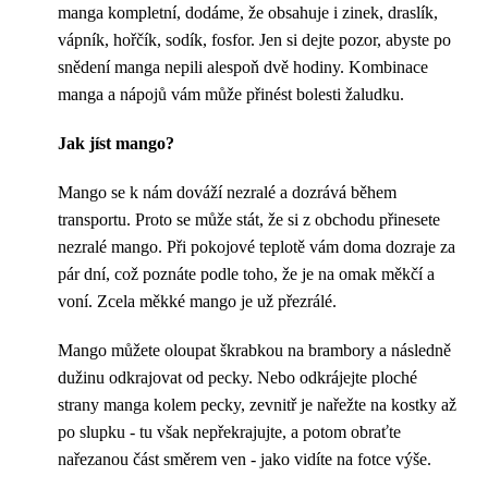
manga kompletní, dodáme, že obsahuje i zinek, draslík,
vápník, hořčík, sodík, fosfor. Jen si dejte pozor, abyste po
snědení manga nepili alespoň dvě hodiny. Kombinace
manga a nápojů vám může přinést bolesti žaludku.
Jak jíst mango?
Mango se k nám dováží nezralé a dozrává během
transportu. Proto se může stát, že si z obchodu přinesete
nezralé mango. Při pokojové teplotě vám doma dozraje za
pár dní, což poznáte podle toho, že je na omak měkčí a
voní. Zcela měkké mango je už přezrálé.
Mango můžete oloupat škrabkou na brambory a následně
dužinu odkrajovat od pecky. Nebo odkrájejte ploché
strany manga kolem pecky, zevnitř je nařežte na kostky až
po slupku - tu však nepřekrajujte, a potom obraťte
nařezanou část směrem ven - jako vidíte na fotce výše.