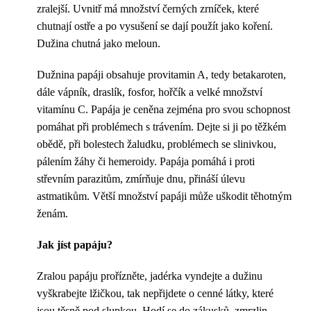
zralejší. Uvnitř má množství černých zrníček, které
chutnají ostře a po vysušení se dají použít jako koření.
Dužina chutná jako meloun.
Dužnina papáji obsahuje provitamin A, tedy betakaroten,
dále vápník, draslík, fosfor, hořčík a velké množství
vitamínu C. Papája je ceněna zejména pro svou schopnost
pomáhat při problémech s trávením. Dejte si ji po těžkém
obědě, při bolestech žaludku, problémech se slinivkou,
pálením žáhy či hemeroidy. Papája pomáhá i proti
střevním parazitům, zmírňuje dnu, přináší úlevu
astmatikům. Větší množství papáji může uškodit těhotným
ženám.
Jak jíst papáju?
Zralou papáju prořízněte, jadérka vyndejte a dužinu
vyškrabejte lžičkou, tak nepřijdete o cenné látky, které
jsou těsně pod slupkou. Hodí se do zákusků, zmrzlin,