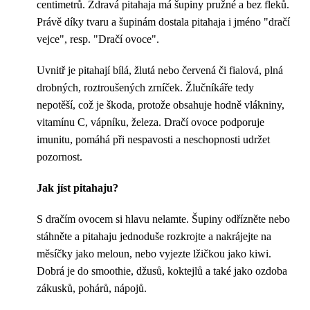
centimetrů. Zdravá pitahaja má šupiny pružné a bez fleků.
Právě díky tvaru a šupinám dostala pitahaja i jméno "dračí
vejce", resp. "Dračí ovoce".
Uvnitř je pitahají bílá, žlutá nebo červená či fialová, plná
drobných, roztroušených zrníček. Žlučníkáře tedy
nepotěší, což je škoda, protože obsahuje hodně vlákniny,
vitamínu C, vápníku, železa. Dračí ovoce podporuje
imunitu, pomáhá při nespavosti a neschopnosti udržet
pozornost.
Jak jíst pitahaju?
S dračím ovocem si hlavu nelamte. Šupiny odřízněte nebo
stáhněte a pitahaju jednoduše rozkrojte a nakrájejte na
měsíčky jako meloun, nebo vyjezte lžičkou jako kiwi.
Dobrá je do smoothie, džusů, koktejlů a také jako ozdoba
zákusků, pohárů, nápojů.