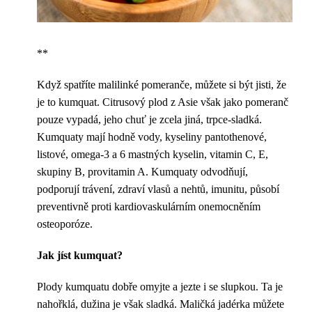
**
Když spatříte malilinké pomeranče, můžete si být jisti, že
je to kumquat. Citrusový plod z Asie však jako pomeranč
pouze vypadá, jeho chuť je zcela jiná, trpce-sladká.
Kumquaty mají hodně vody, kyseliny pantothenové,
listové, omega-3 a 6 mastných kyselin, vitamin C, E,
skupiny B, provitamin A. Kumquaty odvodňují,
podporují trávení, zdraví vlasů a nehtů, imunitu, působí
preventivně proti kardiovaskulárním onemocněním
osteoporóze.
Jak jíst kumquat?
Plody kumquatu dobře omyjte a jezte i se slupkou. Ta je
nahořklá, dužina je však sladká. Maličká jadérka můžete