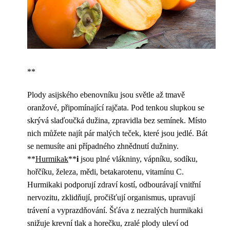
**
Plody asijského ebenovníku jsou světle až tmavě
oranžové, připomínající rajčata. Pod tenkou slupkou se
skrývá slaďoučká dužina, zpravidla bez semínek. Místo
nich můžete najít pár malých teček, které jsou jedlé. Bát
se nemusíte ani případného zhnědnutí dužniny.
**
Hurmikak
**
i
jsou plné vlákniny, vápníku, sodíku,
hořčíku, železa, mědi, betakarotenu, vitamínu C.
Hurmikaki podporují zdraví kostí, odbourávají vnitřní
nervozitu, zklidňují, pročišťují organismus, upravují
trávení a vyprazdňování. Šťáva z nezralých hurmikaki
snižuje krevní tlak a horečku, zralé plody uleví od