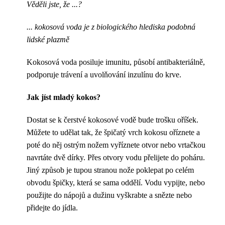
Věděli jste, že ...?
... kokosová voda je z biologického hlediska podobná
lidské plazmě
Kokosová voda posiluje imunitu, působí antibakteriálně,
podporuje trávení a uvolňování inzulínu do krve.
Jak jíst mladý kokos?
Dostat se k čerstvé kokosové vodě bude trošku oříšek.
Můžete to udělat tak, že špičatý vrch kokosu oříznete a
poté do něj ostrým nožem vyříznete otvor nebo vrtačkou
navrtáte dvě dírky. Přes otvory vodu přelijete do poháru.
Jiný způsob je tupou stranou nože poklepat po celém
obvodu špičky, která se sama oddělí. Vodu vypijte, nebo
použijte do nápojů a dužinu vyškrabte a snězte nebo
přidejte do jídla.