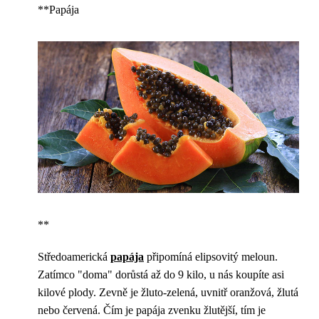
**Papája
**
Středoamerická
papája
připomíná elipsovitý meloun.
Zatímco "doma" dorůstá až do 9 kilo, u nás koupíte asi
kilové plody. Zevně je žluto-zelená, uvnitř oranžová, žlutá
nebo červená. Čím je papája zvenku žlutější, tím je