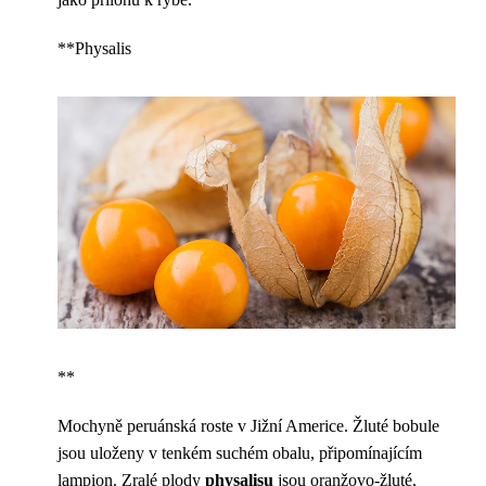
**Physalis
**
Mochyně peruánská roste v Jižní Americe. Žluté bobule
jsou uloženy v tenkém suchém obalu, připomínajícím
lampion. Zralé plody
physalisu
jsou oranžovo-žluté,