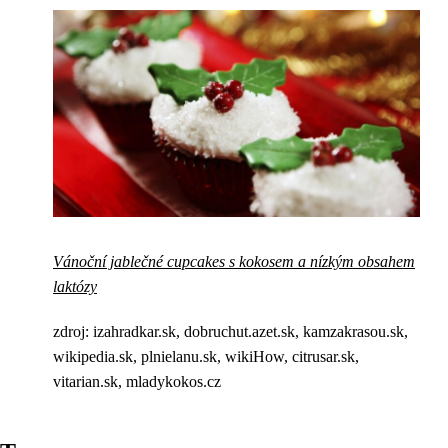
Vánoční jablečné cupcakes s kokosem a nízkým obsahem
laktózy
zdroj: izahradkar.sk, dobruchut.azet.sk, kamzakrasou.sk,
wikipedia.sk, plnielanu.sk, wikiHow, citrusar.sk,
vitarian.sk, mladykokos.cz