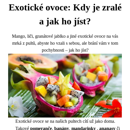
Exotické ovoce: Kdy je zralé
a jak ho jíst?
Mango, liči, granátové jablko a jiné exotické ovoce na vás
mrká z pultů, abyste ho vzali s sebou, ale brání vám v tom
pochybnosti – jak ho jíst?
Exotické ovoce se na našich pultech cítí už jako doma.
Takové
pomeranče
,
banány
,
mandarinky
,
ananasy
či