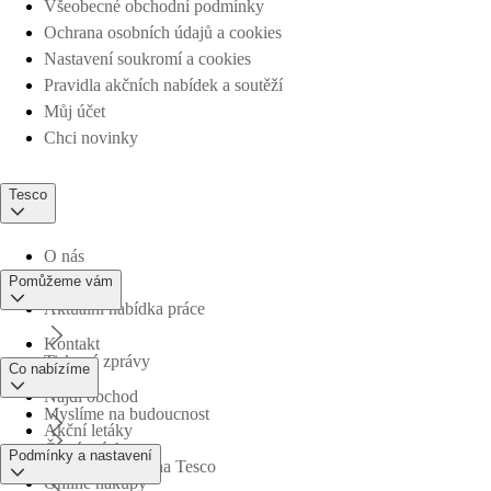
Všeobecné obchodní podmínky
Ochrana osobních údajů a cookies
Nastavení soukromí a cookies
Pravidla akčních nabídek a soutěží
Můj účet
Chci novinky
Tesco
O nás
Pomůžeme vám
Aktuální nabídka práce
Kontakt
Tiskové zprávy
Co nabízíme
Najdi obchod
Myslíme na budoucnost
Akční letáky
Časté otázky
Podmínky a nastavení
Obchodní skupina Tesco
Online nákupy