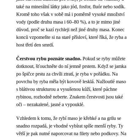
také na minerální látky jako jód, fosfor, fluór nebo sodík.
Kromě toho však v sobě má i poměrně vysoké množství
vody (podle druhu masa i 60–80 %), a to je mimo jiné
důvod, proč se kazí rychleji než jiné druhy masa. Konec
konců vzpomeňte si na staré přísloví, které říká, že ryba a
host třetí den smrdí.
Čerstvou rybu poznáte snadno.
Pokud se ryby můžete
dotknout, šťouchněte do ní jemně prstem. Když se jamka
po špičce prstu za chvíli ztratí, je ryba v pořádku. Na
povrchu by ryba měla být kovově lesklá. Nažloutlé maso
s blátivou strukturou a vysušenou kůží, které páchne
rybinou, rozhodně neberte. Znakem čerstvosti jsou také
oči – nezakalené, jasné a vypouklé.
Vzhledem k tomu, že rybí maso je křehké a na grilu se
snadno rozpadá, je vhodné vybírat spíše menší ryby. Ty
větší je pak nutné naporcovat na filety nebo podkovy. Na