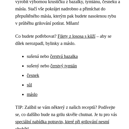
vyrobit výbornou krustičku z bazalky, tymiánu, česneku a
másla. Stačí vše pokrájet nadrobno a přimíchat do
přepuštěného másla, kterým pak budete nasolenou rybu
v průběhu grilování potírat. Mňam!
Co budete potřebovat?
Filety z lososa s kůží
– aby se
dílek nerozpadl, bylinky a máslo.
sušená nebo
čerstvá bazalka
sušený nebo
čerstvý tymián
česnek
sůl
máslo
TIP: Zalíbil se vám některý z našich receptů? Podívejte
se, co dalšího bude na grilu skvěle chutnat. Je tu pro vás
speciální nabídka potravin, které při grilování nesmí
chybět
!