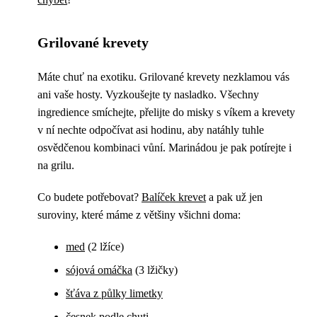
Grilované krevety
Máte chuť na exotiku. Grilované krevety nezklamou vás
ani vaše hosty. Vyzkoušejte ty nasladko. Všechny
ingredience smíchejte, přelijte do misky s víkem a krevety
v ní nechte odpočívat asi hodinu, aby natáhly tuhle
osvědčenou kombinaci vůní. Marinádou je pak potírejte i
na grilu.
Co budete potřebovat?
Balíček krevet
a pak už jen
suroviny, které máme z většiny všichni doma:
med
(2 lžíce)
sójová omáčka
(3 lžičky)
šťáva z půlky limetky
česnek
podle chuti