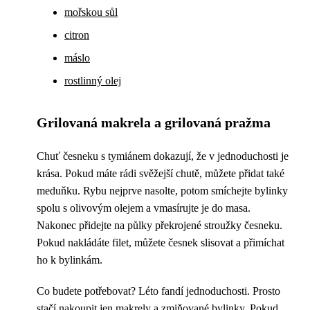
mořskou sůl
citron
máslo
rostlinný olej
Grilovaná makrela a grilovaná pražma
Chuť česneku s tymiánem dokazují, že v jednoduchosti je
krása. Pokud máte rádi svěžejší chutě, můžete přidat také
meduňku. Rybu nejprve nasolte, potom smíchejte bylinky
spolu s olivovým olejem a vmasírujte je do masa.
Nakonec přidejte na půlky překrojené stroužky česneku.
Pokud nakládáte filet, můžete česnek slisovat a přimíchat
ho k bylinkám.
Co budete potřebovat? Léto fandí jednoduchosti. Prosto
stačí nakoupit jen makrely a zmiňované bylinky. Pokud