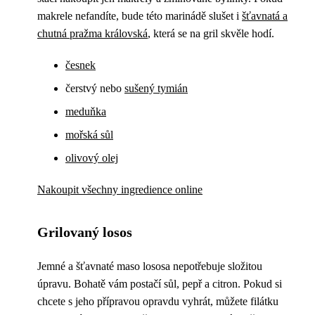
makrele nefandíte, bude této marinádě slušet i
šťavnatá a
chutná pražma královská
, která se na gril skvěle hodí.
česnek
čerstvý nebo
sušený tymián
meduňka
mořská sůl
olivový olej
Nakoupit všechny ingredience online
Grilovaný losos
Jemné a šťavnaté maso lososa nepotřebuje složitou
úpravu. Bohatě vám postačí sůl, pepř a citron. Pokud si
chcete s jeho přípravou opravdu vyhrát, můžete filátku