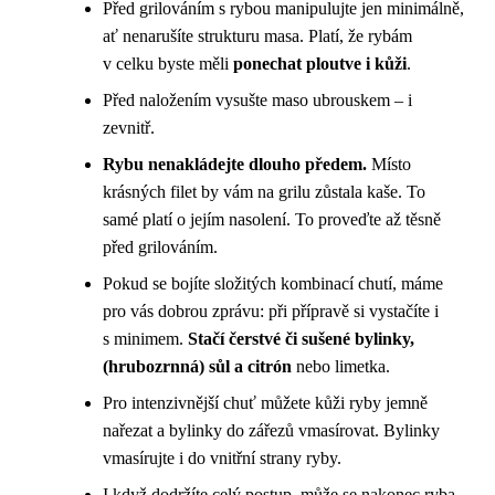
Před grilováním s rybou manipulujte jen minimálně,
ať nenarušíte strukturu masa. Platí, že rybám
v celku byste měli
ponechat ploutve i kůži
.
Před naložením vysušte maso ubrouskem – i
zevnitř.
Rybu nenakládejte dlouho předem.
Místo
krásných filet by vám na grilu zůstala kaše. To
samé platí o jejím nasolení. To proveďte až těsně
před grilováním.
Pokud se bojíte složitých kombinací chutí, máme
pro vás dobrou zprávu: při přípravě si vystačíte i
s minimem.
Stačí čerstvé či sušené bylinky,
(hrubozrnná) sůl a citrón
nebo limetka.
Pro intenzivnější chuť můžete kůži ryby jemně
nařezat a bylinky do zářezů vmasírovat. Bylinky
vmasírujte i do vnitřní strany ryby.
I když dodržíte celý postup, může se nakonec ryba