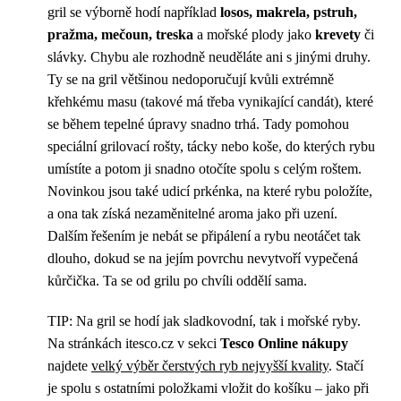
gril se výborně hodí například
losos, makrela, pstruh,
pražma, mečoun, treska
a mořské plody jako
krevety
či
slávky. Chybu ale rozhodně neuděláte ani s jinými druhy.
Ty se na gril většinou nedoporučují kvůli extrémně
křehkému masu (takové má třeba vynikající candát), které
se během tepelné úpravy snadno trhá. Tady pomohou
speciální grilovací rošty, tácky nebo koše, do kterých rybu
umístíte a potom ji snadno otočíte spolu s celým roštem.
Novinkou jsou také udicí prkénka, na které rybu položíte,
a ona tak získá nezaměnitelné aroma jako při uzení.
Dalším řešením je nebát se připálení a rybu neotáčet tak
dlouho, dokud se na jejím povrchu nevytvoří vypečená
kůrčička. Ta se od grilu po chvíli oddělí sama.
TIP: Na gril se hodí jak sladkovodní, tak i mořské ryby.
Na stránkách itesco.cz v sekci
Tesco
Online nákupy
najdete
velký výběr čerstvých ryb nejvyšší kvality
. Stačí
je spolu s ostatními položkami vložit do košíku – jako při