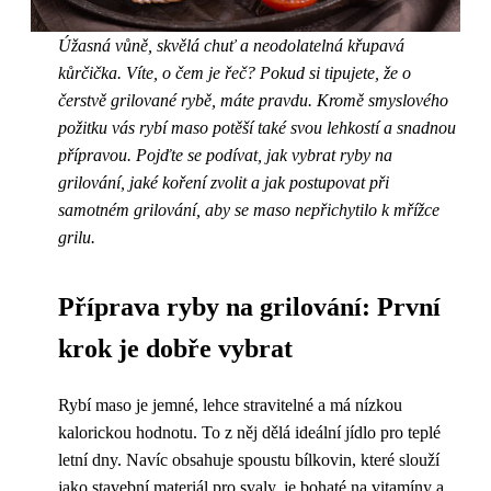
Úžasná vůně, skvělá chuť a neodolatelná křupavá
kůrčička. Víte, o čem je řeč? Pokud si tipujete, že o
čerstvě grilované rybě, máte pravdu. Kromě smyslového
požitku vás rybí maso potěší také svou lehkostí a snadnou
přípravou. Pojďte se podívat, jak vybrat ryby na
grilování, jaké koření zvolit a jak postupovat při
samotném grilování, aby se maso nepřichytilo k mřížce
grilu.
Příprava ryby na grilování: První
krok je dobře vybrat
Rybí maso je jemné, lehce stravitelné a má nízkou
kalorickou hodnotu. To z něj dělá ideální jídlo pro teplé
letní dny. Navíc obsahuje spoustu bílkovin, které slouží
jako stavební materiál pro svaly, je bohaté na vitamíny a