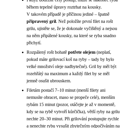
během tepelné úpravy roztrhat na kousky.
V takovém případě je příčinou jediné – špatně
připravený gril
. Než položíte první filet na rošt
grilu, ujistěte se, že je dokonale vyčištěný a nejsou
na něm připálené kousky, na které se ryba snadno
přichytí.
Rozpálený rošt bohatě
potřete olejem
(neplatí,
pokud máte grilovací koš na ryby – tady by bylo
velké množství oleje nadbytečné). Gril by měl být
rozehřátý na maximum a každý filet by se měl
jemně osušit ubrouskem.
Filetám postačí 7–10 minut (menší filety ani
nemusíte obracet, maso se propeče celé), menším
rybám 15 minut (pozor, otáčejte je až v momentě,
kdy se na rybě vytvoří kůrčička), větší ryby na grilu
nechte 20–30 minut. Při grilování postupujte rychle
a nenechte rybu vysušit zbytečným odpočíváním na