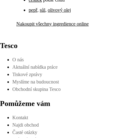
pepř
,
sůl
,
olivový olej
Nakoupit všechny ingredience online
Tesco
O nás
Aktuální nabídka práce
Tiskové zprávy
Myslíme na budoucnost
Obchodní skupina Tesco
Pomůžeme vám
Kontakt
Najdi obchod
Časté otázky