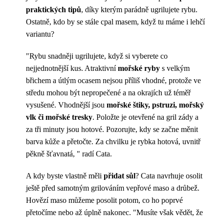
praktických tipů
, díky kterým parádně ugrilujete rybu.
Ostatně, kdo by se stále cpal masem, když tu máme i lehčí
variantu?
"Rybu snadněji ugrilujete, když si vyberete co
nejjednotnější kus. Atraktivní
mořské ryby
s velkým
břichem a útlým ocasem nejsou příliš vhodné, protože ve
středu mohou být nepropečené a na okrajích už téměř
vysušené. Vhodnější jsou
mořské štiky, pstruzi, mořský
vlk či mořské tresky
. Položte je otevřené na gril zády a
za tři minuty jsou hotové. Pozorujte, kdy se začne měnit
barva kůže a přetočte. Za chvilku je rybka hotová, uvnitř
pěkně šťavnatá, " radí Cata.
A kdy byste vlastně měli
přidat sůl
? Cata navrhuje osolit
ještě před samotným grilováním vepřové maso a drůbež.
Hovězí maso můžeme posolit potom, co ho poprvé
přetočíme nebo až úplně nakonec. "Musíte však vědět, že