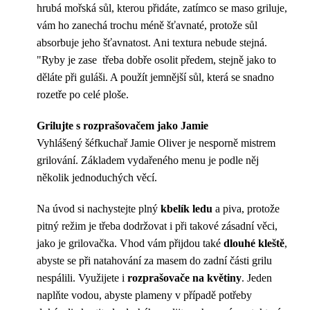
hrubá mořská sůl, kterou přidáte, zatímco se maso griluje,
vám ho zanechá trochu méně šťavnaté, protože sůl
absorbuje jeho šťavnatost. Ani textura nebude stejná.
"Ryby je zase třeba dobře osolit předem, stejně jako to
děláte při guláši. A použít jemnější sůl, která se snadno
rozetře po celé ploše.
Grilujte s rozprašovačem jako Jamie
Vyhlášený šéfkuchař Jamie Oliver je nesporně mistrem
grilování. Základem vydařeného menu je podle něj
několik jednoduchých věcí.
Na úvod si nachystejte plný
kbelík ledu
a piva, protože
pitný režim je třeba dodržovat i při takové zásadní věci,
jako je grilovačka. Vhod vám přijdou také
dlouhé kleště
,
abyste se při natahování za masem do zadní části grilu
nespálili. Využijete i
rozprašovače na květiny
. Jeden
naplňte vodou, abyste plameny v případě potřeby