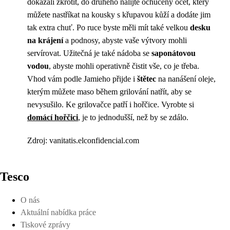
dokázali zkrotit, do druhého nalijte ochucený ocet, který
můžete nastříkat na kousky s křupavou kůží a dodáte jim
tak extra chuť. Po ruce byste měli mít také velkou
desku
na krájení
a podnosy, abyste vaše výtvory mohli
servírovat. Užitečná je také nádoba se
saponátovou
vodou
, abyste mohli operativně čistit vše, co je třeba.
Vhod vám podle Jamieho přijde i
štětec
na nanášení oleje,
kterým můžete maso během grilování natřít, aby se
nevysušilo. Ke grilovačce patří i hořčice. Vyrobte si
domácí hořčici
, je to jednodušší, než by se zdálo.
Zdroj: vanitatis.elconfidencial.com
Tesco
O nás
Aktuální nabídka práce
Tiskové zprávy