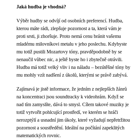
Jaká hudba je vhodná?
Výběr hudby se odvíjí od osobních preferencí. Hudba,
kterou máte rádi, zlepšuje pozornost a ta, která vám je
proti srsti, ji zhoršuje. Proto nemá cenu bránit vašemu
mladému milovníkovi metalu v jeho poslechu. Kdybyste
mu totiž pustili Mozartovy tóny, pravděpodobně by se
nenaučil vůbec nic, a ještě byste ho i zbytečně otrávili.
Hudba má totiž velký vliv i na náladu – bezútěšné tóny by
mu mohly vzít nadšení z úkolů, kterými se právě zabývá.
Zajímavá je jistě informace, že jedním z nejlepších žánrů
na koncentraci jsou soundtracky k videohrám. Když se
nad tím zamyslíte, dává to smysl. Cílem takové muziky je
totiž vytvořit pohlcující prostředí, ve kterém se hráči
nerozptýlí a usnadní jim úkoly, které vyžadují nepřetržitou
pozornost a soustředění. Ideální na počítání zapeklitých
matematických rovnic.