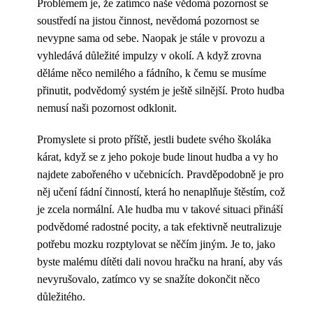
Problémem je, že zatímco naše vědomá pozornost se
soustředí na jistou činnost, nevědomá pozornost se
nevypne sama od sebe. Naopak je stále v provozu a
vyhledává důležité impulzy v okolí. A když zrovna
děláme něco nemilého a fádního, k čemu se musíme
přinutit, podvědomý systém je ještě silnější. Proto hudba
nemusí naši pozornost odklonit.
Promyslete si proto příště, jestli budete svého školáka
kárat, když se z jeho pokoje bude linout hudba a vy ho
najdete zabořeného v učebnicích. Pravděpodobně je pro
něj učení fádní činností, která ho nenaplňuje štěstím, což
je zcela normální. Ale hudba mu v takové situaci přináší
podvědomé radostné pocity, a tak efektivně neutralizuje
potřebu mozku rozptylovat se něčím jiným. Je to, jako
byste malému dítěti dali novou hračku na hraní, aby vás
nevyrušovalo, zatímco vy se snažíte dokončit něco
důležitého.