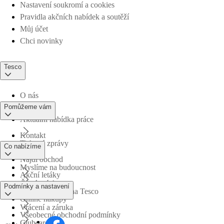
Nastavení soukromí a cookies
Pravidla akčních nabídek a soutěží
Můj účet
Chci novinky
Tesco
O nás
Pomůžeme vám
Aktuální nabídka práce
Kontakt
Tiskové zprávy
Co nabízíme
Najdi obchod
Myslíme na budoucnost
Akční letáky
Časté otázky
Podmínky a nastavení
Obchodní skupina Tesco
Online nákupy
Vrácení a záruka
Všeobecné obchodní podmínky
Clubcard