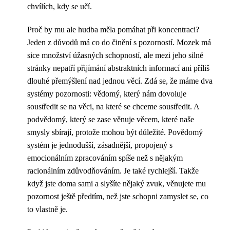
chvílích, kdy se učí.
Proč by mu ale hudba měla pomáhat při koncentraci?
Jeden z důvodů má co do činění s pozorností. Mozek má
sice množství úžasných schopností, ale mezi jeho silné
stránky nepatří přijímání abstraktních informací ani příliš
dlouhé přemýšlení nad jednou věcí. Zdá se, že máme dva
systémy pozornosti: vědomý, který nám dovoluje
soustředit se na věci, na které se chceme soustředit. A
podvědomý, který se zase věnuje věcem, které naše
smysly sbírají, protože mohou být důležité. Povědomý
systém je jednodušší, zásadnější, propojený s
emocionálním zpracováním spíše než s nějakým
racionálním zdůvodňováním. Je také rychlejší. Takže
když jste doma sami a slyšíte nějaký zvuk, věnujete mu
pozornost ještě předtím, než jste schopni zamyslet se, co
to vlastně je.