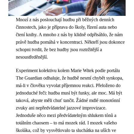
Mnozí z nás poslouchají hudbu při běžných denních
činnostech, jako je příprava do školy, řízení auta nebo
čtení knihy. A mnoho z nás by klidně odpřisáhlo, že nám
právě hudba pomáhá v koncentraci. Někteří jsou dokonce
schopni tvrdit, že bez hudby jsou roztržitější a
nesoustředěnější.
Experiment kolektivu kolem Marie Witek podle portálu
The Guardian odhaluje, že hudbě nesmí chybět synkopa,
má-li v člověku vyvolat příjemnou reakci. Přeloženo do
jednoduché řeči: hudba musí být funky, ale moc. Má být
taková, abyste měli chuť tančit. Žádné mdlé monotónní
zvuky ani nepředvídatelné jazzové improvizace.
Jednoduše něco mezi předvídatelným shlukem tónů a
totálním chaosem – to má mozek rád. I mozek vašeho
školáka, což by vysvětlovalo ta sluchátka na uších ve