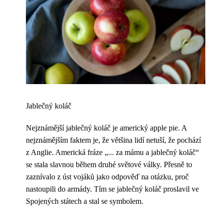
Jablečný koláč
Nejznámější jablečný koláč je americký apple pie. A
nejznámějším faktem je, že většina lidí netuší, že pochází
z Anglie. Americká fráze „... za mámu a jablečný koláč“
se stala slavnou během druhé světové války. Přesně to
zaznívalo z úst vojáků jako odpověď na otázku, proč
nastoupili do armády. Tím se jablečný koláč proslavil ve
Spojených státech a stal se symbolem.