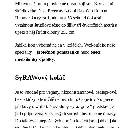
Milovníci štrúdlu pravidelně organizují soutěž v tahání
štrúdlového těsta. Prvenství získal Rakušan Roman
Heumer, který za 1 minutu a 53 sekund dokázal
vytáhnout štrúdlové těsto do šířky tří čtverečních metrů a
upekl z něj štrúdl dlouhý 252 cm.
Jablka jsou výborná nejen v koláčích. Vyzkoušejte naše
speciality –
jablečnou pomazánku
nebo
telecí
medailonky s jablky
.
SyRAWový koláč
Je to vhodné pro vegany, nízkohistaminové, bezlepkové,
bez laktózy, ale určitě ne bez chuti. Co je to? No přece
jablkový raw dort. Novodobý výraz „raw“ představuje
jídla připravená ze syrových surovin bez tepelné úpravy.
Do takových nepečených dortů a koláčů jsou jablka jako
stvořená. Vyzkoušejte kombinaci jablka, datlového sirupu,