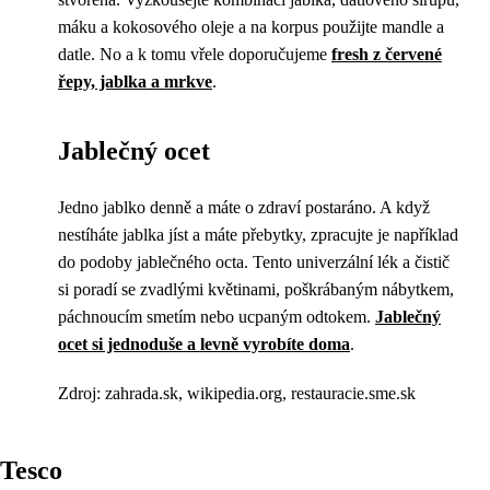
máku a kokosového oleje a na korpus použijte mandle a
datle. No a k tomu vřele doporučujeme
fresh z červené
řepy, jablka a mrkve
.
Jablečný ocet
Jedno jablko denně a máte o zdraví postaráno. A když
nestíháte jablka jíst a máte přebytky, zpracujte je například
do podoby jablečného octa. Tento univerzální lék a čistič
si poradí se zvadlými květinami, poškrábaným nábytkem,
páchnoucím smetím nebo ucpaným odtokem.
Jablečný
ocet si jednoduše a levně vyrobíte doma
.
Zdroj: zahrada.sk, wikipedia.org, restauracie.sme.sk
Tesco