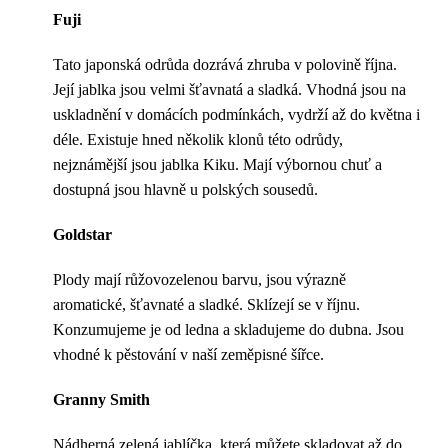
Fuji
Tato japonská odrůda dozrává zhruba v polovině října.
Její jablka jsou velmi šťavnatá a sladká. Vhodná jsou na
uskladnění v domácích podmínkách, vydrží až do května i
déle. Existuje hned několik klonů této odrůdy,
nejznámější jsou jablka Kiku. Mají výbornou chuť a
dostupná jsou hlavně u polských sousedů.
Goldstar
Plody mají růžovozelenou barvu, jsou výrazně
aromatické, šťavnaté a sladké. Sklízejí se v říjnu.
Konzumujeme je od ledna a skladujeme do dubna. Jsou
vhodné k pěstování v naší zeměpisné šířce.
Granny Smith
Nádherná zelená jablíčka, která můžete skladovat až do