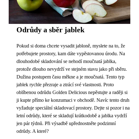
Odrůdy a sběr jablek
Pokud si doma chcete vysadit jabloně, myslete na to, že
potřebujete prostory, kam dáte vypěstovanou úrodu. Na
dlouhodobé skladování se nehodí moučnatá jablka,
protože dlouho nevydrží ve stejném stavu jako při sběru.
Dužina postupem času měkne a je moučnatá. Tento typ
jablek rychle přezraje a ztrácí své vlastnosti. Proto
oblíbenou odrůdu Golden Delicious nepěstujte a raději si
ji kupte přímo ke konzumaci v obchodě. Navíc tento druh
vyžaduje speciální skladovací prostory. Dejte si pozor i na
letní odrůdy, které se skladují krátkodobě a jablka vydrží
jen pár týdnů. Při výsadbě upřednostněte podzimní
odrůdy. A které?