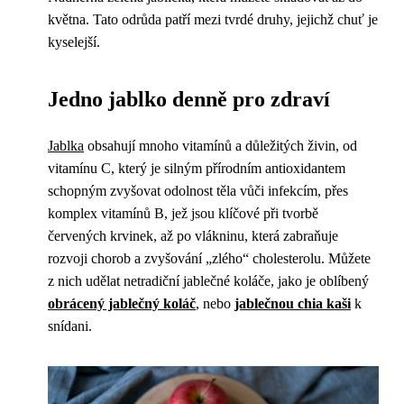
května. Tato odrůda patří mezi tvrdé druhy, jejichž chuť je
kyselejší.
Jedno jablko denně pro zdraví
Jablka
obsahují mnoho vitamínů a důležitých živin, od
vitamínu C, který je silným přírodním antioxidantem
schopným zvyšovat odolnost těla vůči infekcím, přes
komplex vitamínů B, jež jsou klíčové při tvorbě
červených krvinek, až po vlákninu, která zabraňuje
rozvoji chorob a zvyšování „zlého“ cholesterolu. Můžete
z nich udělat netradiční jablečné koláče, jako je oblíbený
obrácený jablečný koláč
, nebo
jablečnou chia kaši
k
snídani.