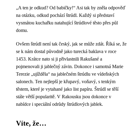
„A ten je odkud? Od babičky!“ Asi tak by zněla odpověď
na otázku, odkud pochází štrúdl. Každý si představí
vysmátou kuchařku natahující štrúdlové těsto přes půl
domu.
Ovšem štrúdl není tak český, jak se může zdát. Říká se, že
se k nám dostal původně jako turecká baklava v roce
1453. Krátce nato si ji přivlastnili Rakušané a
pojmenovali ji jablečný závin. Dokonce i samotná Marie
Terezie „ujížděla“ na jablečném štrúdlu ve vídeňských
salonech. Ten nejlepší je křupavý, voňavý, s tenkým
těstem, které je vytahané jako list papíru. Štrúdl se těší
stále větší popularitě. V Rakousku jsou dokonce v
nabídce i speciální odrůdy štrúdlových jablek.
Víte, že…