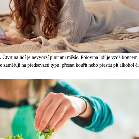
rtina lidí je nevydrží plnit ani měsíc. Polovina lidí je vzdá koncem břez
se zaměřují na předsevzetí typu: přestat kouřit nebo přestat pít alkohol 