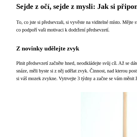
Sejde z očí, sejde z mysli: Jak si přip
To, co jste si předsevzali, si vyvěste na viditelné místo. Mějt
co podpoří vaši motivaci k dodržení předsevzetí.
Z novinky udělejte zvyk
Plnit předsevzetí začněte hned, neodkládejte svůj cíl. Až se d
snáze, měli byste si z něj udělat zvyk. Činnost, nad kterou po
si váš mozek zvykne. Vytrvejte 3 týdny a začne se vám měnit ž