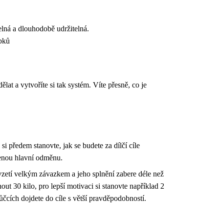
telná a dlouhodobě udržitelná.
obků
ělat a vytvoříte si tak systém. Víte přesně, co je
i předem stanovte, jak se budete za dílčí cíle
venou hlavní odměnu.
evzetí velkým závazkem a jeho splnění zabere déle než
nout 30 kilo, pro lepší motivaci si stanovte například 2
čcích dojdete do cíle s větší pravděpodobností.