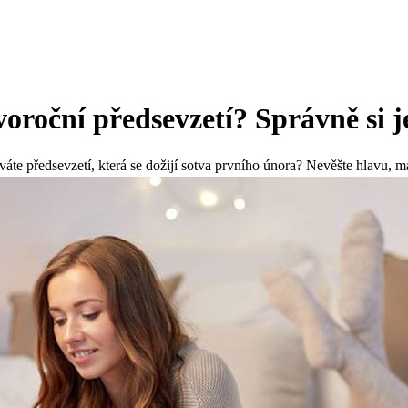
oroční předsevzetí? Správně si j
te předsevzetí, která se dožijí sotva prvního února? Nevěšte hlavu, má