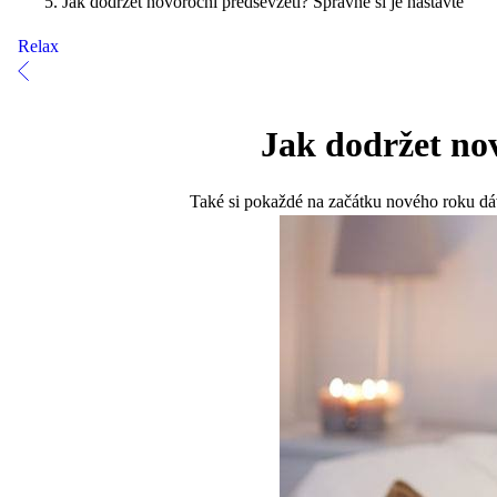
Jak dodržet novoroční předsevzetí? Správně si je nastavte
Relax
Jak dodržet nov
Také si pokaždé na začátku nového roku dává