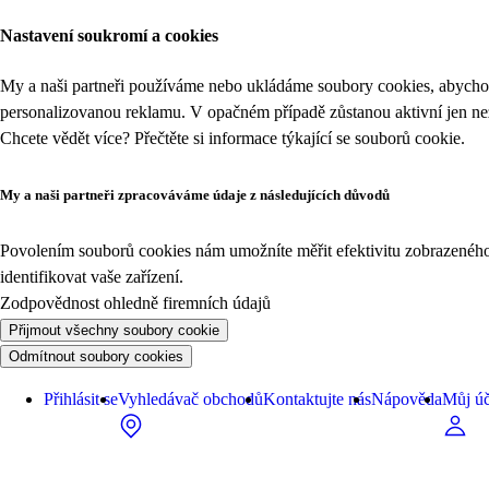
Nastavení soukromí a cookies
My a naši partneři používáme nebo ukládáme soubory cookies, abychom
personalizovanou reklamu. V opačném případě zůstanou aktivní jen n
Chcete vědět více? Přečtěte si informace týkající se
souborů cookie
.
My a naši partneři zpracováváme údaje z následujících důvodů
Povolením souborů cookies nám umožníte měřit efektivitu zobrazeného o
identifikovat vaše zařízení.
Zodpovědnost ohledně firemních údajů
Přijmout všechny soubory cookie
Odmítnout soubory cookies
Přihlásit se
Vyhledávač obchodů
Kontaktujte nás
Nápověda
Můj úč