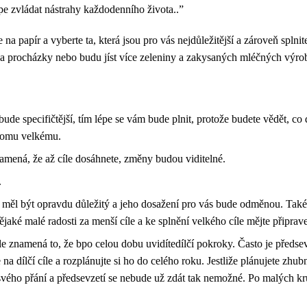
lépe zvládat nástrahy každodenního života..”
na papír a vyberte ta, která jsou pro vás nejdůležitější a zároveň splni
t na procházky nebo budu jíst více zeleniny a zakysaných mléčných výr
 bude specifičtější, tím lépe se vám bude plnit, protože budete vědět, co d
k tomu velkému.
 znamená, že až cíle dosáhnete, změny budou viditelné.
.
s měl být opravdu důležitý a jeho dosažení pro vás bude odměnou. Také s
jaké malé radosti za menší cíle a ke splnění velkého cíle mějte připra
le znamená to, že bpo celou dobu uvidítedílčí pokroky. Často je předs
na dílčí cíle a rozplánujte si ho do celého roku. Jestliže plánujete zhub
 svého přání a předsevzetí se nebude už zdát tak nemožné. Po malých krů