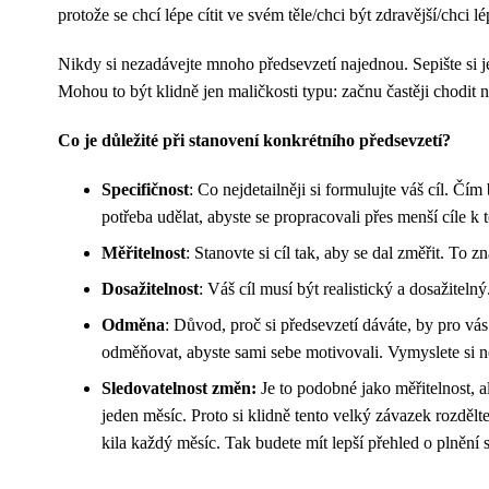
protože se chcí lépe cítit ve svém těle/chci být zdravější/chci 
Nikdy si nezadávejte mnoho předsevzetí najednou. Sepište si je 
Mohou to být klidně jen maličkosti typu: začnu častěji chodi
Co je důležité při stanovení konkrétního předsevzetí?
Specifičnost
: Co nejdetailněji si formulujte váš cíl. Čím
potřeba udělat, abyste se propracovali přes menší cíle 
Měřitelnost
: Stanovte si cíl tak, aby se dal změřit. To
Dosažitelnost
: Váš cíl musí být realistický a dosažitelný
Odměna
: Důvod, proč si předsevzetí dáváte, by pro vá
odměňovat, abyste sami sebe motivovali. Vymyslete si ně
Sledovatelnost změn:
Je to podobné jako měřitelnost, a
jeden měsíc. Proto si klidně tento velký závazek rozdělte 
kila každý měsíc. Tak budete mít lepší přehled o plnění