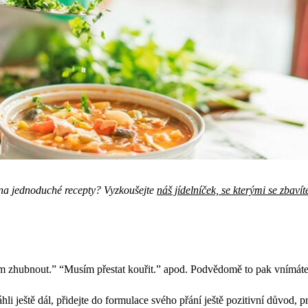
ci na jednoduché recepty? Vyzkoušejte
náš jídelníček, se kterými se zbavíte
 zhubnout.” “Musím přestat kouřit.” apod. Podvědomě to pak vnímáte 
li ještě dál, přidejte do formulace svého přání ještě pozitivní důvod, p