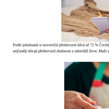
Podle průzkumů si novoroční předsevzetí dává až 72 % Čechů. Čtv
nejčastěji dávají předsevzetí zhubnout a zdravější život. Muži 