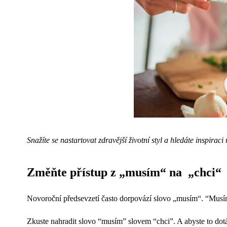
Snažíte se nastartovat zdravější životní styl a hledáte inspira
Změňte přístup z „musím“ na „chci“
Novoroční předsevzetí často dorpovází slovo „musím“. “Musím
Zkuste nahradit slovo “musím” slovem “chci”. A abyste to dotáh