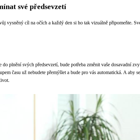
omínat své předsevzetí
e svůj vysněný cíl na očích a každý den si ho tak vizuálně připomeňte. S
áte do plnění svých předsevzetí, bude potřeba změnit vaše dosavadní zv
stupem času už nebudete přemýšlet a bude pro vás automatická. A aby se
ivot.