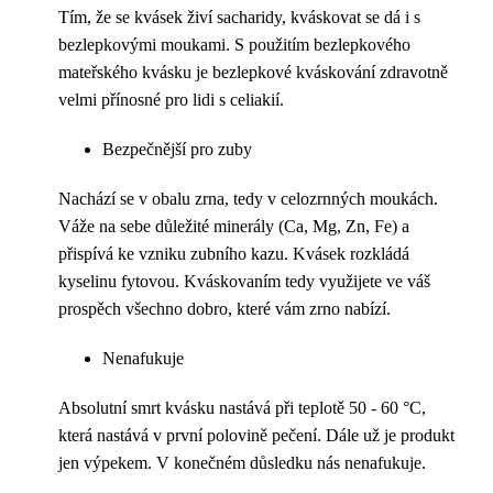
Tím, že se kvásek živí sacharidy, kváskovat se dá i s
bezlepkovými moukami. S použitím bezlepkového
mateřského kvásku je bezlepkové kváskování zdravotně
velmi přínosné pro lidi s celiakií.
Bezpečnější pro zuby
Nachází se v obalu zrna, tedy v celozrnných moukách.
Váže na sebe důležité minerály (Ca, Mg, Zn, Fe) a
přispívá ke vzniku zubního kazu. Kvásek rozkládá
kyselinu fytovou. Kváskovaním tedy využijete ve váš
prospěch všechno dobro, které vám zrno nabízí.
Nenafukuje
Absolutní smrt kvásku nastává při teplotě 50 - 60 °C,
která nastává v první polovině pečení. Dále už je produkt
jen výpekem. V konečném důsledku nás nenafukuje.