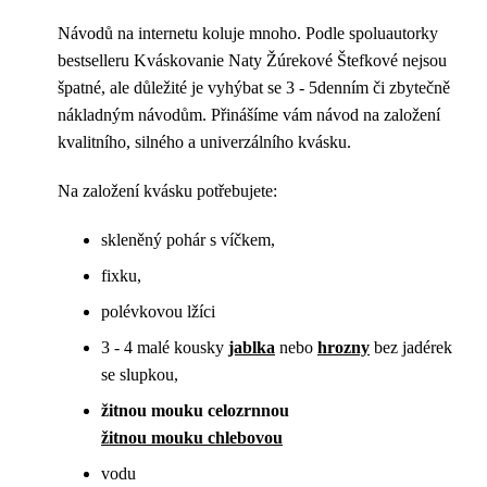
Návodů na internetu koluje mnoho. Podle spoluautorky
bestselleru Kváskovanie Naty Žúrekové Štefkové nejsou
špatné, ale důležité je vyhýbat se 3 - 5denním či zbytečně
nákladným návodům. Přinášíme vám návod na založení
kvalitního, silného a univerzálního kvásku.
Na založení kvásku potřebujete:
skleněný pohár s víčkem,
fixku,
polévkovou lžíci
3 - 4 malé kousky
jablka
nebo
hrozny
bez jadérek
se slupkou,
žitnou mouku celozrnnou
žitnou mouku chlebovou
vodu