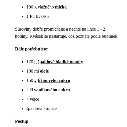
100 g vlažného
mléka
1 PL kvásku
Suroviny dobře promíchejte a nechte na lince 1 - 2
hodiny. Kvásek se nastartuje, což poznáte podle bublinek.
Dále potřebujete:
170 g
špaldové hladké mouky
100 ml
oleje
150 g
třtinového cukru
2 čl
vanilkového cukru
4
vejce
špaldová krupice
Postup