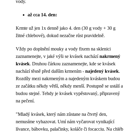
vody.
až cca 14. den:
Krmte už jen 1x denně jako 4. den (30 g vody + 30 g
žitné chlebové), dokud nezačne růst pravidelně.
Vždy po doplnění mouky a vody fixem na sklenici
zaznamenejte, v jaké výši se kvásek nachází
nakrmený
kvásek
. Druhou čárkou zaznamenejte, kde se kvásek
nachází těsně před dalším krmením -
najedený kvásek
.
Rozdíly mezi nakrmeným a najedeným kváskem budou
ze začátku někdy větší, někdy menší. Postupně se ustálí a
budou stejné. Tehdy je kvásek vypěstovaný, připravený
na pečení.
"Mladý kvásek, který nám zůstane na čtvrtý den,
nemusíme vyhazovat. Umí nám vyčarovat vynikající
lívance, bábovku, palačinky, koláče či focacciu. Na chléb