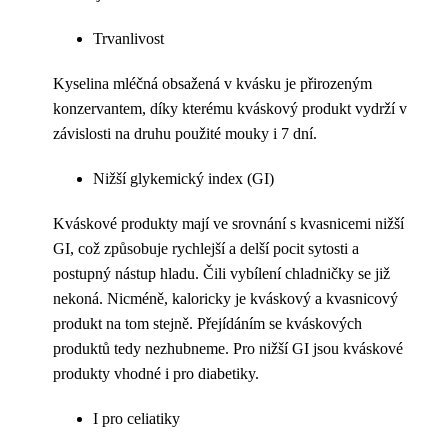
Trvanlivost
Kyselina mléčná obsažená v kvásku je přirozeným
konzervantem, díky kterému kváskový produkt vydrží v
závislosti na druhu použité mouky i 7 dní.
Nižší glykemický index (GI)
Kváskové produkty mají ve srovnání s kvasnicemi nižší
GI, což způsobuje rychlejší a delší pocit sytosti a
postupný nástup hladu. Čili vybílení chladničky se již
nekoná. Nicméně, kaloricky je kváskový a kvasnicový
produkt na tom stejně. Přejídáním se kváskových
produktů tedy nezhubneme. Pro nižší GI jsou kváskové
produkty vhodné i pro diabetiky.
I pro celiatiky