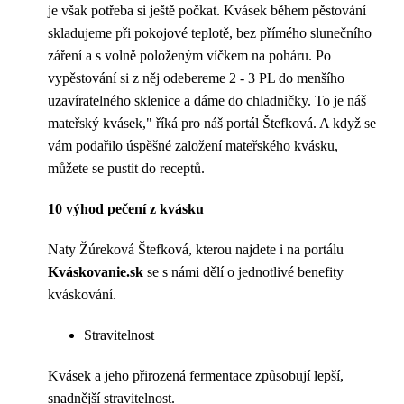
je však potřeba si ještě počkat. Kvásek během pěstování
skladujeme při pokojové teplotě, bez přímého slunečního
záření a s volně položeným víčkem na poháru. Po
vypěstování si z něj odebereme 2 - 3 PL do menšího
uzavíratelného sklenice a dáme do chladničky. To je náš
mateřský kvásek," říká pro náš portál Štefková. A když se
vám podařilo úspěšné založení mateřského kvásku,
můžete se pustit do receptů.
10 výhod pečení z kvásku
Naty Žúreková Štefková, kterou najdete i na portálu
Kváskovanie.sk
se s námi dělí o jednotlivé benefity
kváskování.
Stravitelnost
Kvásek a jeho přirozená fermentace způsobují lepší,
snadnější stravitelnost.