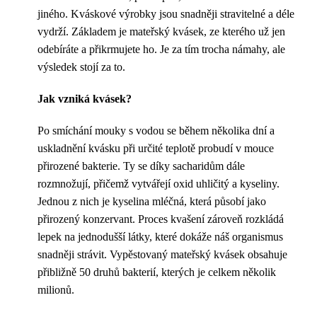
jiného. Kváskové výrobky jsou snadněji stravitelné a déle
vydrží. Základem je mateřský kvásek, ze kterého už jen
odebíráte a přikrmujete ho. Je za tím trocha námahy, ale
výsledek stojí za to.
Jak vzniká kvásek?
Po smíchání mouky s vodou se během několika dní a
uskladnění kvásku při určité teplotě probudí v mouce
přirozené bakterie. Ty se díky sacharidům dále
rozmnožují, přičemž vytvářejí oxid uhličitý a kyseliny.
Jednou z nich je kyselina mléčná, která působí jako
přirozený konzervant. Proces kvašení zároveň rozkládá
lepek na jednodušší látky, které dokáže náš organismus
snadněji strávit. Vypěstovaný mateřský kvásek obsahuje
přibližně 50 druhů bakterií, kterých je celkem několik
milionů.