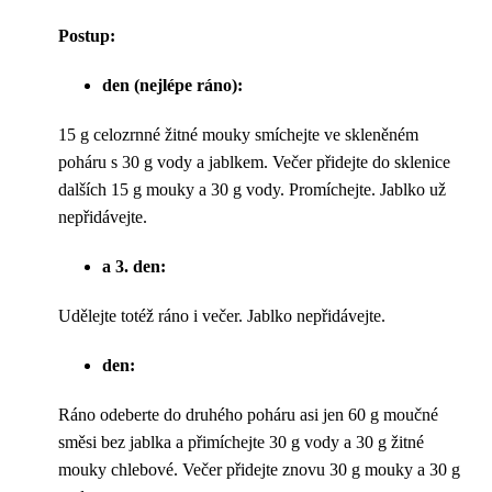
Postup:
den (nejlépe ráno):
15 g celozrnné žitné mouky smíchejte ve skleněném
poháru s 30 g vody a jablkem. Večer přidejte do sklenice
dalších 15 g mouky a 30 g vody. Promíchejte. Jablko už
nepřidávejte.
a 3. den:
Udělejte totéž ráno i večer. Jablko nepřidávejte.
den:
Ráno odeberte do druhého poháru asi jen 60 g moučné
směsi bez jablka a přimíchejte 30 g vody a 30 g žitné
mouky chlebové. Večer přidejte znovu 30 g mouky a 30 g