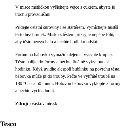
V misce metličkou vyšlehejte vejce s cukrem, abyste je
trochu provzdušnili.
Přidejte ostatní suroviny i se startérem. Vymíchejte hustší
těsto bez hrudek. Misku s těstem přikryjte nejlépe fólií,
aby těsto neosychalo a nechte hodinku odstát.
Formu na bábovku vymažte olejem a vysypte krupicí.
Těsto nalijte do formy a nechte finálně vykynout asi
hodinku. Když uvidíte alespoň bublinku na povrchu těsta,
bábovka může jít do trouby. Pečte ve vyhřáté troubě na
180 °C cca 50 minut. Hotovou bábovku vyklopte z formy
a nechte vychladnout.
Zdroj:
kvaskovanie.sk
Tesco