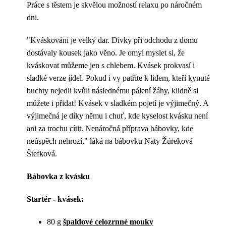
Práce s těstem je skvělou možností relaxu po náročném
dni.
"Kváskování je velký dar. Dívky při odchodu z domu
dostávaly kousek jako věno. Je omyl myslet si, že
kváskovat můžeme jen s chlebem. Kvásek prokvasí i
sladké verze jídel. Pokud i vy patříte k lidem, kteří kynuté
buchty nejedli kvůli následnému pálení žáhy, klidně si
můžete i přidat! Kvásek v sladkém pojetí je výjimečný. A
výjimečná je díky němu i chuť, kde kyselost kvásku není
ani za trochu cítit. Nenáročná příprava bábovky, kde
neúspěch nehrozí," láká na bábovku Naty Žúreková
Štefková.
Bábovka z kvásku
Startér - kvásek:
80 g
špaldové celozrnné mouky