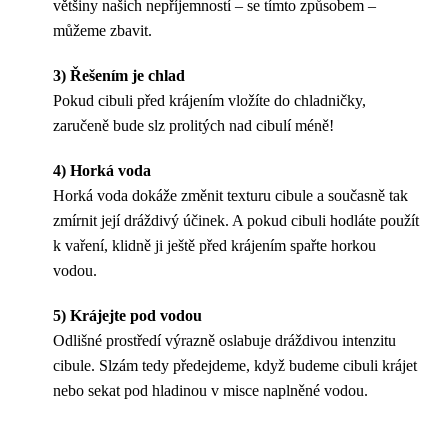
většiny našich nepříjemností – se tímto způsobem –
můžeme zbavit.
3) Řešením je chlad
Pokud cibuli před krájením vložíte do chladničky,
zaručeně bude slz prolitých nad cibulí méně!
4) Horká voda
Horká voda dokáže změnit texturu cibule a současně tak
zmírnit její dráždivý účinek. A pokud cibuli hodláte použít
k vaření, klidně ji ještě před krájením spařte horkou
vodou.
5) Krájejte pod vodou
Odlišné prostředí výrazně oslabuje dráždivou intenzitu
cibule. Slzám tedy předejdeme, když budeme cibuli krájet
nebo sekat pod hladinou v misce naplněné vodou.