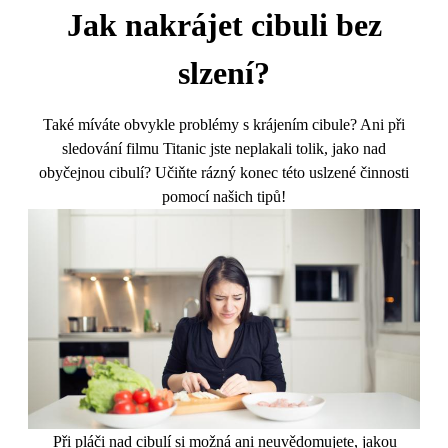
Jak nakrájet cibuli bez
slzení?
Také míváte obvykle problémy s krájením cibule? Ani při
sledování filmu Titanic jste neplakali tolik, jako nad
obyčejnou cibulí? Učiňte rázný konec této uslzené činnosti
pomocí našich tipů!
Při pláči nad cibulí si možná ani neuvědomujete, jakou