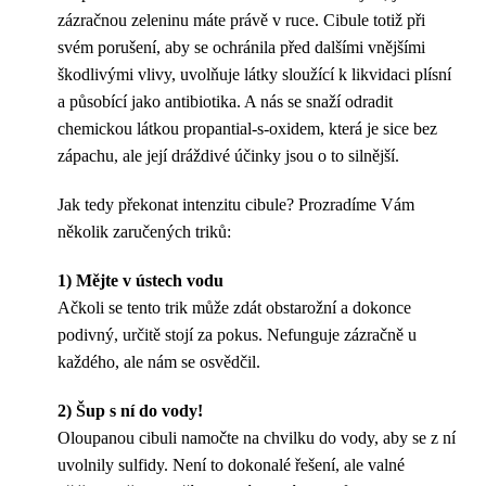
zázračnou zeleninu máte právě v ruce. Cibule totiž při
svém porušení, aby se ochránila před dalšími vnějšími
škodlivými vlivy, uvolňuje látky sloužící k likvidaci plísní
a působící jako antibiotika. A nás se snaží odradit
chemickou látkou propantial-s-oxidem, která je sice bez
zápachu, ale její dráždivé účinky jsou o to silnější.
Jak tedy překonat intenzitu cibule? Prozradíme Vám
několik zaručených triků:
1) Mějte v ústech vodu
Ačkoli se tento trik může zdát obstarožní a dokonce
podivný, určitě stojí za pokus. Nefunguje zázračně u
každého, ale nám se osvědčil.
2) Šup s ní do vody!
Oloupanou cibuli namočte na chvilku do vody, aby se z ní
uvolnily sulfidy. Není to dokonalé řešení, ale valné