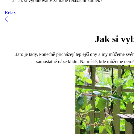
Jak si vybudovat v zahradě relaxační koutek?
Relax
Jak si vy
Jaro je tady, konečně přicházejí teplejší dny a my můžeme své
samostatné oáze klidu: Na místě, kde můžeme nerušen