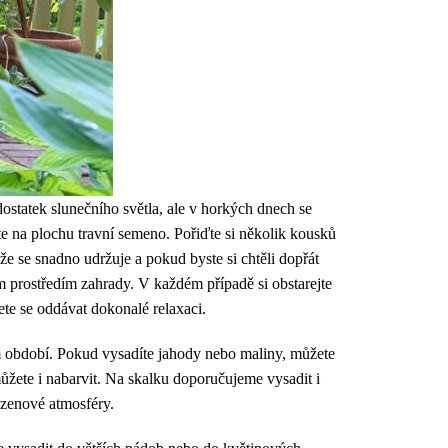
ostatek slunečního světla, ale v horkých dnech se
e na plochu travní semeno. Pořiďte si několik kousků
že se snadno udržuje a pokud byste si chtěli dopřát
ným prostředím zahrady. V každém případě si obstarejte
ete se oddávat dokonalé relaxaci.
tním období. Pokud vysadíte jahody nebo maliny, můžete
ůžete i nabarvit. Na skalku doporučujeme vysadit i
 zenové atmosféry.