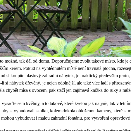
to možné, tak dál od domu. Doporučujeme zvolit takové místo, kde je d
ším keřem. Pokud na vyhlédnutém místě není travnatá plocha, rozesejt
kud si koupíte plastový zahradní nábytek, je praktický především proto, 
-li si nábytek dřevěný, je nejen odolnější, ale také více ladí s přiroze
měla chybět mísa s ovocem, pak stačí jen zajímavá knížka do ruky a můž
ší, vysaďte sem květiny, a to takové, které kvetou jak na jaře, tak v le
e, aby si vybudovali skalku, kolem dokola obloženou kameny, které si m
ější mohou vybudovat i malou zahradní fontánu, pro vytvoření opravdové