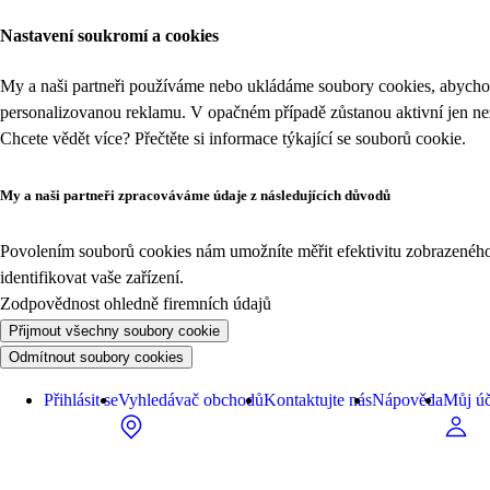
Nastavení soukromí a cookies
My a naši partneři používáme nebo ukládáme soubory cookies, abychom
personalizovanou reklamu. V opačném případě zůstanou aktivní jen n
Chcete vědět více? Přečtěte si informace týkající se
souborů cookie
.
My a naši partneři zpracováváme údaje z následujících důvodů
Povolením souborů cookies nám umožníte měřit efektivitu zobrazeného o
identifikovat vaše zařízení.
Zodpovědnost ohledně firemních údajů
Přijmout všechny soubory cookie
Odmítnout soubory cookies
Přihlásit se
Vyhledávač obchodů
Kontaktujte nás
Nápověda
Můj úč