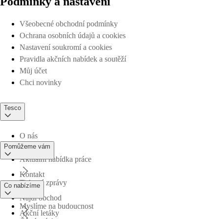
Podmínky a nastavení
Všeobecné obchodní podmínky
Ochrana osobních údajů a cookies
Nastavení soukromí a cookies
Pravidla akčních nabídek a soutěží
Můj účet
Chci novinky
Tesco
O nás
Pomůžeme vám
Aktuální nabídka práce
Kontakt
Tiskové zprávy
Co nabízíme
Najdi obchod
Myslíme na budoucnost
Akční letáky