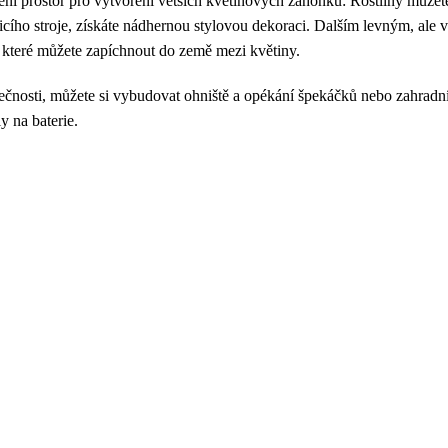
ní prostor pro vytvoření větších květinových záhonků: Rostliny můžet
 šicího stroje, získáte nádhernou stylovou dekoraci. Dalším levným, ale 
, které můžete zapíchnout do země mezi květiny.
ečnosti, můžete si vybudovat ohniště a opékání špekáčků nebo zahradní
y na baterie.