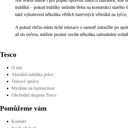
Ale řešení máme i pro případ opravdu malých zahrádek, kde ne
truhlíků – pokud truhlíky umístíte třeba na konstrukci starého
také vyhotovení několika větších barevných větrníků na tyčce
A pokud občas místo tiché relaxace o samotě zatoužíte po spol
až do večera, můžete prostor osvítit několika zahradními svítidl
Tesco
O nás
Aktuální nabídka práce
Tiskové zprávy
Myslíme na budoucnost
Obchodní skupina Tesco
Pomůžeme vám
Kontakt