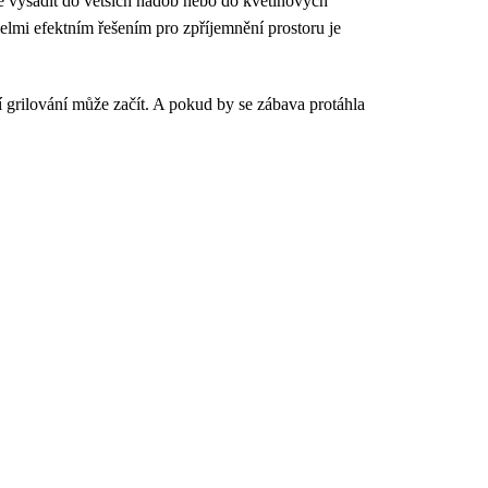
e vysadit do větších nádob nebo do květinových
velmi efektním řešením pro zpříjemnění prostoru je
 grilování může začít. A pokud by se zábava protáhla