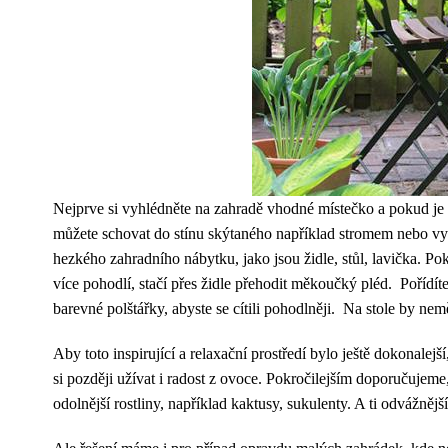
Nejprve si vyhlédněte na zahradě vhodné místečko a pokud je 
můžete schovat do stínu skýtaného například stromem nebo vyš
hezkého zahradního nábytku, jako jsou židle, stůl, lavička. Po
více pohodlí, stačí přes židle přehodit měkoučký pléd. Pořídíte
barevné polštářky, abyste se cítili pohodlněji. Na stole by ne
Aby toto inspirující a relaxační prostředí bylo ještě dokonalej
si později užívat i radost z ovoce. Pokročilejším doporučujem
odolnější rostliny, například kaktusy, sukulenty. A ti odvážn