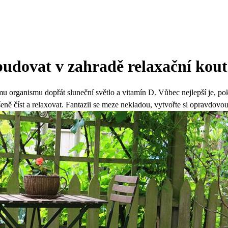
budovat v zahradě relaxační kou
mu organismu dopřát sluneční světlo a vitamín D. Vůbec nejlepší je, po
ě číst a relaxovat. Fantazii se meze nekladou, vytvořte si opravdovou 