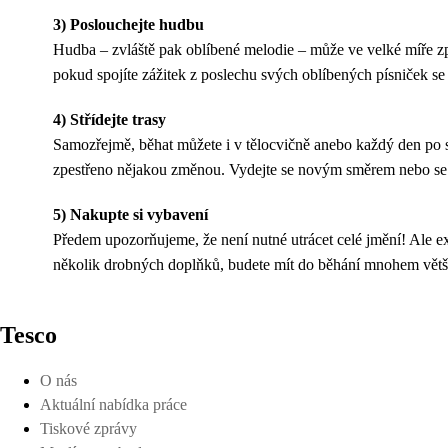
3) Poslouchejte hudbu
Hudba – zvláště pak oblíbené melodie – může ve velké míře zpř
pokud spojíte zážitek z poslechu svých oblíbených písniček se 
4) Střídejte trasy
Samozřejmě, běhat můžete i v tělocvičně anebo každý den po s
zpestřeno nějakou změnou. Vydejte se novým směrem nebo se pr
5) Nakupte si vybavení
Předem upozorňujeme, že není nutné utrácet celé jmění! Ale ex
několik drobných doplňků, budete mít do běhání mnohem větš
Tesco
O nás
Aktuální nabídka práce
Tiskové zprávy