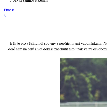
Jak si zamilovat běhání?
Fitness
Běh je pro většinu lidí spojený s nepříjemnými vzpomínkami. Nu
které nám na celý život dokáží znechutit tuto jinak velmi osvobozuj