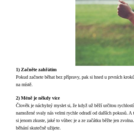
1) Začněte zahřátím
Pokud začnete běhat bez přípravy, pak si hned u prvních krok
na místě.
2) Méně je někdy více
Člověk je náchylný myslet si, že když už běží určitou rychlos
namožené svaly nás velmi rychle odradí od dalších pokusů. A ta
si jenom zkuste, jaké to vůbec je a ze začátku běžte jen zvolna
běhání skutečně užijete.