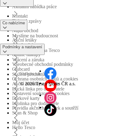
Aktuální nabídka práce
Kontakt
Tiskové zprávy
Co nabízíme
Najdi obchod
Myslíme na budoucnost
Akční letáky
Časté otázky
Podmínky a nastavení
Obchodní skupina Tesco
Online nákupy
Vrácení a záruka
Všeobecné obchodní podmínky
Clubcard
Sledujte nás
Stažení produktů
Ochrana osobních údajů a cookies
©
2026 Tesco Stores ČR a.s.
Akční nabídky a soutěže
Etická linka pro dodavatele
Nastavení soukromí a cookies
Dárkové karty
Infolinka pro dodavatele
Pravidla akčních nabídek a soutěží
Scan & Shop
Můj účet
Hello Tesco