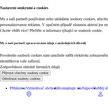
Nastavení soukromí a cookies
My a naši partneři používáme nebo ukládáme soubory cookies, abychom
personalizovanou reklamu. V opačném případě zůstanou aktivní jen n
Chcete vědět více? Přečtěte si informace týkající se
souborů cookie
.
My a naši partneři zpracováváme údaje z následujících důvodů
Povolením souborů cookies nám umožníte měřit efektivitu zobrazeného o
identifikovat vaše zařízení.
Zodpovědnost ohledně firemních údajů
Přijmout všechny soubory cookie
Odmítnout soubory cookies
Přihlásit se
Vyhledávač obchodů
Kontaktujte nás
Nápověda
Můj úč