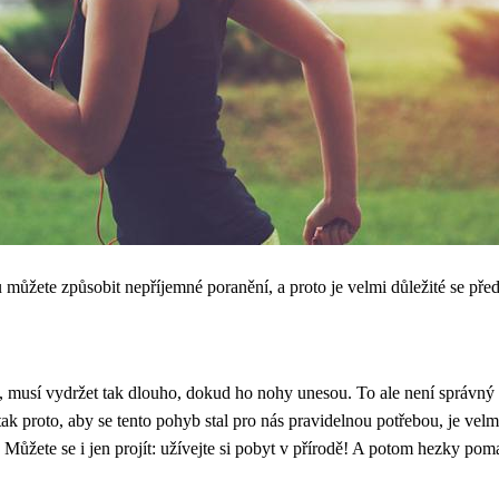
ů můžete způsobit nepříjemné poranění, a proto je velmi důležité se p
tí, musí vydržet tak dlouho, dokud ho nohy unesou. To ale není správný
k proto, aby se tento pohyb stal pro nás pravidelnou potřebou, je velm
. Můžete se i jen projít: užívejte si pobyt v přírodě! A potom hezky pom