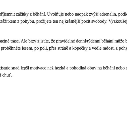
íjemnit zážitky z běhání. Uvolňuje nebo naopak zvýší adrenalin, podle t
zážitkem z pohybu, prožijete ten nejkrásnější pocit svobody. Vyzkoušej
tejné trase. Ale brzy zjistíte, že pravidelné denní/týdenní běhání m
oběhněte lesem, po poli, přes stráně a kopečky a vedle radosti z pohy
istuje snad lepší motivace než hezká a pohodlná obuv na běhání nebo s
í chuť.