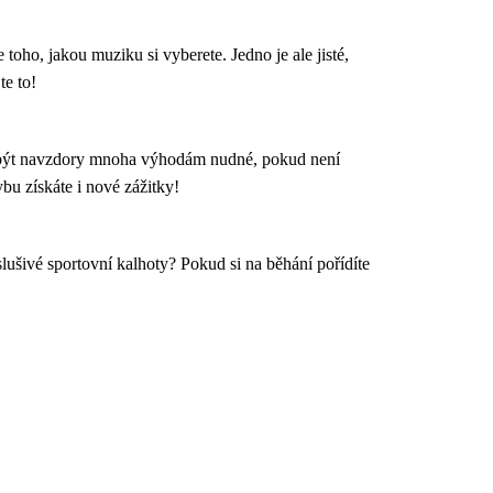
oho, jakou muziku si vyberete. Jedno je ale jisté,
te to!
ůže být navzdory mnoha výhodám nudné, pokud není
bu získáte i nové zážitky!
lušivé sportovní kalhoty? Pokud si na běhání pořídíte