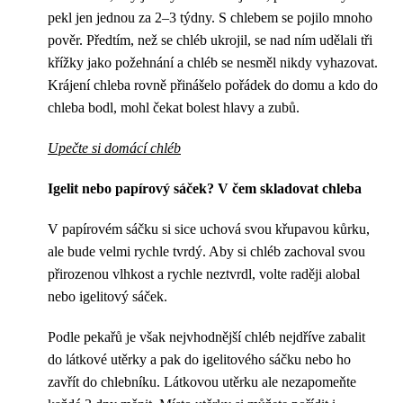
pekl jen jednou za 2–3 týdny. S chlebem se pojilo mnoho
pověr. Předtím, než se chléb ukrojil, se nad ním udělali tři
křížky jako požehnání a chléb se nesměl nikdy vyhazovat.
Krájení chleba rovně přinášelo pořádek do domu a kdo do
chleba bodl, mohl čekat bolest hlavy a zubů.
Upečte si domácí chléb
Igelit nebo papírový sáček? V čem skladovat chleba
V papírovém sáčku si sice uchová svou křupavou kůrku,
ale bude velmi rychle tvrdý. Aby si chléb zachoval svou
přirozenou vlhkost a rychle neztvrdl, volte raději alobal
nebo igelitový sáček.
Podle pekařů je však nejvhodnější chléb nejdříve zabalit
do látkové utěrky a pak do igelitového sáčku nebo ho
zavřít do chlebníku. Látkovou utěrku ale nezapomeňte