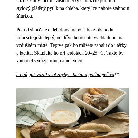
každé 3 dny měnit. Místo utěrky si můžete pořídit i
stylový plátěný pytlík na chleba, který lze nahoře stáhnout
šňůrkou.
Pokud si pečete chléb doma nebo si ho z obchodu
přinesete ještě teplý, nejdříve ho nechte vychladnout na
vzdušném místě. Teprve pak ho můžete zabalit do utěrky
a igelitu. Skladujte ho při teplotách 20–25 °C. Takto by
vám měl vydržet minimálně týden.
5 tipů, jak zužitkovat zbytky chleba a jiného pečiva
**