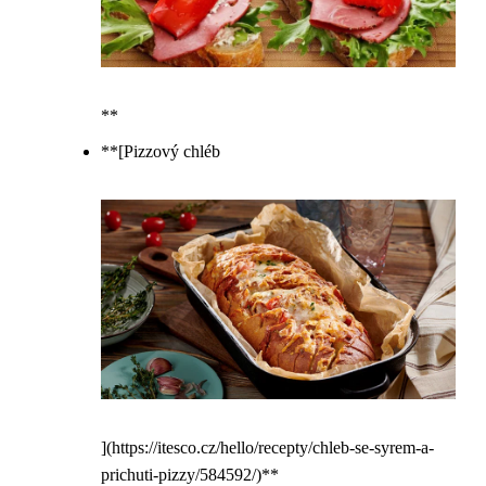
**
**[Pizzový chléb
](https://itesco.cz/hello/recepty/chleb-se-syrem-a-
prichuti-pizzy/584592/)**