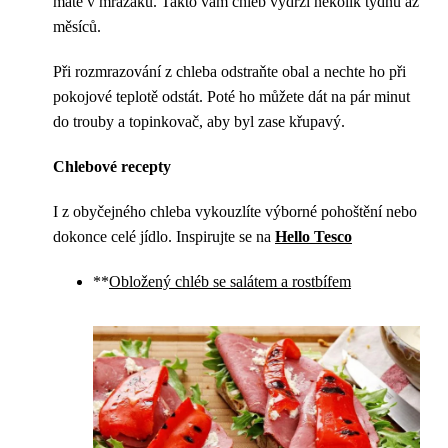
máte v mrazáku. Takto vám chléb vydrží několik týdnů až
měsíců.
Při rozmrazování z chleba odstraňte obal a nechte ho při
pokojové teplotě odstát. Poté ho můžete dát na pár minut
do trouby a topinkovač, aby byl zase křupavý.
Chlebové recepty
I z obyčejného chleba vykouzlíte výborné pohoštění nebo
dokonce celé jídlo. Inspirujte se na
Hello Tesco
**
Obložený chléb se salátem a rostbífem