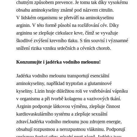
chutným způsobem prevence. Je tomu tak díky vysokému
obsahu aminokyseliny známé pod názvem citrulin.
V lidském organismu se přetváří na aminokyselinu
arginin. V této formě působí na rozšiřování cév. Díky
argininu se zlepšuje cirkulace krve, čímž se vyvažuje
škodlivé zvýšení krevního tlaku. S tím souvisí i významné
snížení rizika vzniku srdečních a cévních chorob.
Konzumujte i jadérka vodního melounu!
Jadérka vodního melounu transportují esenciální
aminokyseliny, například tryptofan a glutaminové
kyseliny. Lizin hraje důležitou roli ve vstřebávání vápníku
v organismu a při tvorbě kolagenu a vazivových tkání.
Arginin podporuje látkovou výměnu, zlepšuje činnost
kardiovaskulárního systému a zlepšuje sexuální
zdraví.Jadérka vodního melounu jsou zdrojem energie,
obsahují rozpustnou a nerozpustnou vlákninu. Podporují
správnou funkci střev, působí proti zácpě. Jadérka jsou