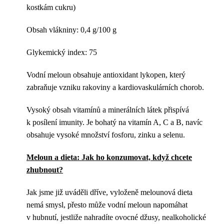
kostkám cukru)
Obsah vlákniny: 0,4 g/100 g
Glykemický index: 75
Vodní meloun obsahuje antioxidant lykopen, který
zabraňuje vzniku rakoviny a kardiovaskulárních chorob.
Vysoký obsah vitamínů a minerálních látek přispívá
k posílení imunity. Je bohatý na vitamín A, C a B, navíc
obsahuje vysoké množství fosforu, zinku a selenu.
Meloun a dieta: Jak ho konzumovat, když chcete
zhubnout?
Jak jsme již uváděli dříve, vyloženě melounová dieta
nemá smysl, přesto může vodní meloun napomáhat
v hubnutí, jestliže nahradíte ovocné džusy, nealkoholické