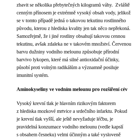
zbavit se několika přebytečných kilogramů váhy. Zvláště
cenným přínosem je extrémně vysoký obsah vody, jelikož
se v tomto případě jedná o takovou tekutinu rostlinného
původu, kterou z hlediska kvality jen tak něco nepřekoná.
Samozřejmě, že i jiné rostliny obsahují takovou cennou
tekutinu, avšak zdaleka ne v takovém množství. Červenou
barvu dužniny vodního melounu způsobuje přírodní
barvivo lykopen, které má silné antioxidační účinky,
působí proti volným radikálům a významně posiluje
imunitní systém.
Aminokyseliny ve vodním melounu pro rozšíření cév
Vysoký krevní tlak je hlavním rizikovým faktorem
z hlediska mozkové mrtvice a srdečního infarktu. Pokud
je krevní tlak vyšší, ale ještě nevyžaduje léčbu, je
pravidelná konzumace vodního melounu (vedle kapslí
s obsahem česneku) velmi účinným a také vysloveně