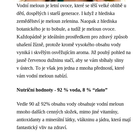
Vodní meloun je letní ovoce, které se těší velké oblibě u
dětí, dospělých i starší generace. I když z hlediska
zemědělství je meloun zelenina. Naopak z hlediska
botanického je to bobule, a tudíž je meloun ovoce.
Každopádně je ideálním prostředkem pro zdravý způsob
uhašení žízně, protože kromě vysokého obsahu vody
vyniká i skvělým osvěžujícím aroma. Již pouhý pohled na
jasně červenou dužninu stačí, aby se vám sbíhaly sliny
v ústech. To je však jen jedna z mnoha předností, které
vám vodní meloun nabízí.
Nutriční hodnoty - 92 % voda, 8 % “zlato”
Vedle 90 až 92% obsahu vody obsahuje vodní meloun
mnoho dalších cenných složek, mimo jiné vitamíny,
antioxidanty a minerální látky, vlákninu a jádra, která mají
fantastický vliv na zdraví.