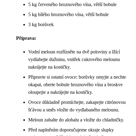
5 kg červeného hroznového vína, větší bobule
5 kg bílého hroznového vína, větší bobule
3 kg borůvek
Příprava:
Vodní meloun rozřízněte na dvě poloviny a lžící
vydlabejte dužninu, vnitřek cukrového melounu
nakrájejte na kostičky.
Připravte si ostatní ovoce: borůvky omyjte a nechte
okapat, oberte bobule hroznového vína a broskve
oloupejte a nakrájejte na kostičky.
Ovoce důkladně promíchejte, zakapejte citrónovou
šťávou a směs vložte do vydlabaného melounu.
Meloun zabalte do alobalu a vložte do chladničky.
Před naplněním doporučujeme okraje slupky