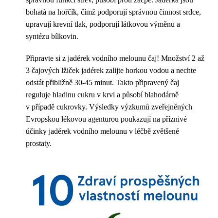
bohatá na hořčík, čímž podporují správnou činnost srdce,
upravují krevní tlak, podporují látkovou výměnu a
syntézu bílkovin.
Připravte si z jadérek vodního melounu čaj! Množství 2 až
3 čajových lžiček jadérek zalijte horkou vodou a nechte
odstát přibližně 30-45 minut. Takto připravený čaj
reguluje hladinu cukru v krvi a působí blahodárně
v případě cukrovky. Výsledky výzkumů zveřejněných
Evropskou lékovou agenturou poukazují na příznivé
účinky jadérek vodního melounu v léčbě zvětšené
prostaty.