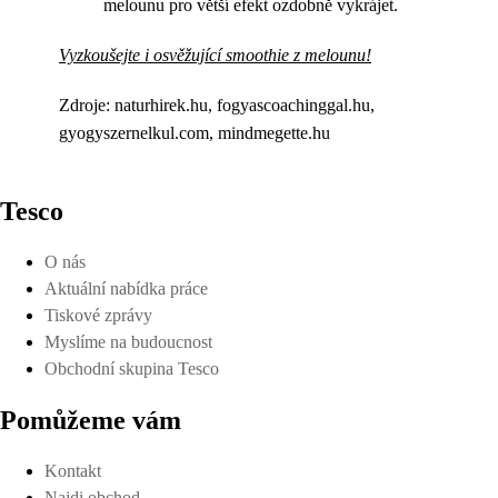
melounu pro větší efekt ozdobně vykrájet.
Vyzkoušejte i osvěžující smoothie z melounu!
Zdroje: naturhirek.hu, fogyascoachinggal.hu,
gyogyszernelkul.com, mindmegette.hu
Tesco
O nás
Aktuální nabídka práce
Tiskové zprávy
Myslíme na budoucnost
Obchodní skupina Tesco
Pomůžeme vám
Kontakt
Najdi obchod