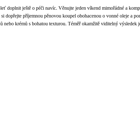
eť doplnit ještě o péči navíc. Věnujte jeden víkend mimořádné a kompl
 si dopřejte příjemnou pěnovou koupel obohacenou o vonné oleje a p
ů nebo krémů s bohatou texturou. Téměř okamžitě viditelný výsledek j