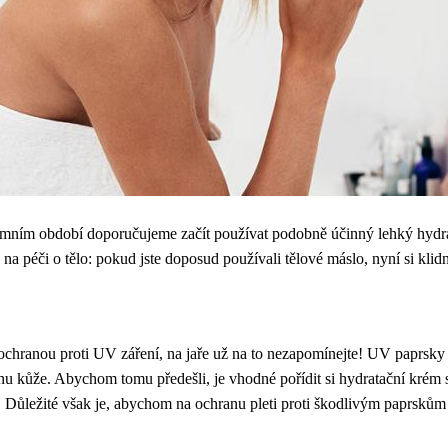
mním období doporučujeme začít používat podobně účinný lehký hydrat
a péči o tělo: pokud jste doposud používali tělové máslo, nyní si klidně
chranou proti UV záření, na jaře už na to nezapomínejte! UV paprsky m
u kůže. Abychom tomu předešli, je vhodné pořídit si hydratační krém
Důležité však je, abychom na ochranu pleti proti škodlivým paprskům