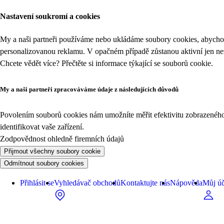
Nastavení soukromí a cookies
My a naši partneři používáme nebo ukládáme soubory cookies, abychom
personalizovanou reklamu. V opačném případě zůstanou aktivní jen n
Chcete vědět více? Přečtěte si informace týkající se
souborů cookie
.
My a naši partneři zpracováváme údaje z následujících důvodů
Povolením souborů cookies nám umožníte měřit efektivitu zobrazeného o
identifikovat vaše zařízení.
Zodpovědnost ohledně firemních údajů
Přijmout všechny soubory cookie
Odmítnout soubory cookies
Přihlásit se
Vyhledávač obchodů
Kontaktujte nás
Nápověda
Můj úč