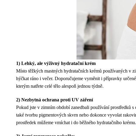
1) Lehký, ale výživný hydratační krém
Místo těžkých mastných hydratačních krémů používaných v zi
hýčkat ráno i večer. Doporučujeme vyměnit i přípravky určené n
kterým natřete celé tělo alespoň jednou týdně.
2) Nezbytná ochrana proti UV záření
Pokud jste v zimním období zanedbali používání prostředků s o
také tvorbu pigmentových skvrn nebo dokonce vyvolat rakovin
prostředek můžeme vmíchat i do běžného hydratačního krému. 