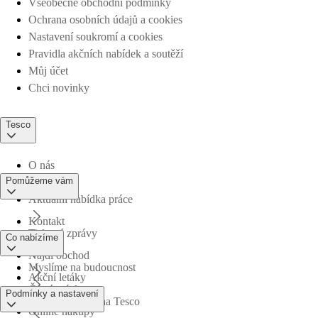
Všeobecné obchodní podmínky
Ochrana osobních údajů a cookies
Nastavení soukromí a cookies
Pravidla akčních nabídek a soutěží
Můj účet
Chci novinky
Tesco
O nás
Pomůžeme vám
Aktuální nabídka práce
Kontakt
Tiskové zprávy
Co nabízíme
Najdi obchod
Myslíme na budoucnost
Akční letáky
Časté otázky
Podmínky a nastavení
Obchodní skupina Tesco
Online nákupy