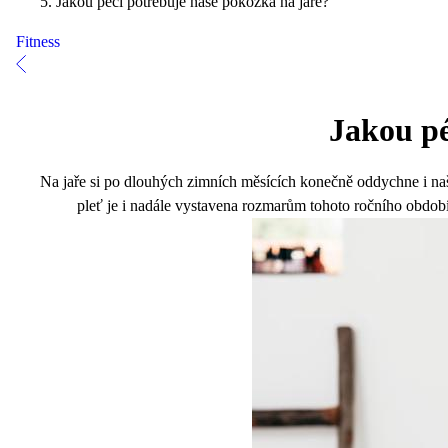
Jakou péči potřebuje naše pokožka na jaře?
Fitness
Jakou pé
Na jaře si po dlouhých zimních měsících konečně oddychne i naš
pleť je i nadále vystavena rozmarům tohoto ročního období.