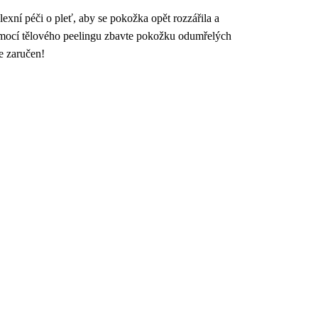
exní péči o pleť, aby se pokožka opět rozzářila a
omocí tělového peelingu zbavte pokožku odumřelých
e zaručen!